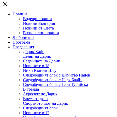
Новини
Водещи новини
Новини България
Новини от Света
Регионални новини
Любопитно
Програма
Предавания
Дарик Кафе
Денят на Дарик
Седмицата на Дарик
Новините в 18
Ники Кънчев Шоу
Следобедният блок с Димитър Панев
Следобедният блок с Надя Брайт
Следобедният блок с Гери Турийска
В тренда
Агросвят по Дарик
Време за джаз
Спортното шоу на Дарик
Следобедният блок
Новините в 12