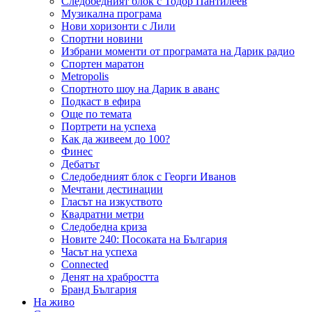
Следобедният блок с Тодор Пантилеев
Музикална програма
Нови хоризонти с Лили
Спортни новини
Избрани моменти от програмата на Дарик радио
Спортен маратон
Metropolis
Спортното шоу на Дарик в аванс
Подкаст в ефира
Още по темата
Портрети на успеха
Как да живеем до 100?
Финес
Дебатът
Следобедният блок с Георги Иванов
Мечтани дестинации
Гласът на изкуството
Квадратни метри
Следобедна криза
Новите 240: Посоката на България
Часът на успеха
Connected
Денят на храбростта
Бранд България
На живо