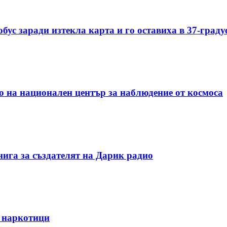
бус заради изтекла карта и го оставиха в 37-граду
о на национален център за наблюдение от космоса
нига за създателят на Дарик радио
а наркотици