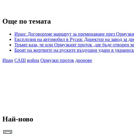
Още по темата
Иран: Договорхме маршрут за преминаване през Ормузки
Експлозия на автомобил в Русия: Директор на завод за др
Тръмп каза, че или Ормузкият проток „ще бъде отворен м
Броят на жертвите на руските въздушни удари в украинск
Иран
САЩ
война
Ормузки проток
дронове
Най-ново