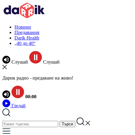
Новини
Предавания
Darik Health
„40 до 40“
Слушай
Слушай
Дарик радио - предаване на живо!
00:00
Гледай