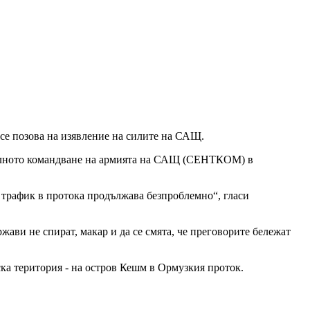
се позова на изявление на силите на САЩ.
ралното командване на армията на САЩ (СЕНТКОМ) в
 трафик в протока продължава безпроблемно“, гласи
жави не спират, макар и да се смята, че преговорите бележат
ка територия - на остров Кешм в Ормузкия проток.