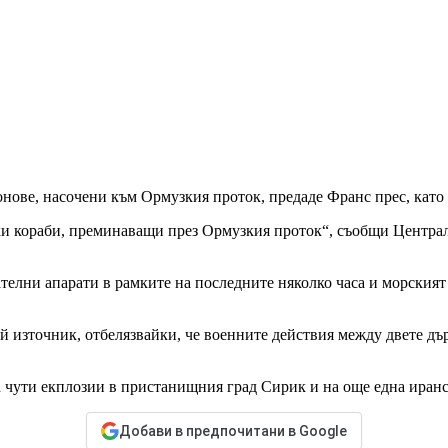
нове, насочени към Ормузкия проток, предаде Франс прес, като 
вски кораби, преминаващи през Ормузкия проток“, съобщи Цент
елни апарати в рамките на последните няколко часа и морският
й източник, отбелязвайки, че военните действия между двете дър
 чути екплозии в пристанищния град Сирик и на още една иранс
Добави в предпочитани в Google