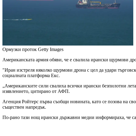
Ормузки проток
Getty Images
Американската армия обяви, че е свалила ирански щурмови дро
"Иран изстреля няколко щурмови дрона с цел да удари търго
социалната платформа Екс.
„Американските сили свалиха всички ирански безпилотни летат
изявлението, цитирано от АФП.
Агенция Ройтерс първа съобщи новината, като се позова на сво
съществен напредък.
По-рано тази нощ ирански държавни медии информираха, че са