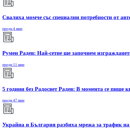
Свалиха момче със специални потребности от авто
преди 4 мин
Румен Радев: Най-сетне ще започнем изгражданет
преди 11 мин
5 години без Радосвет Радев: В момента се пише к
преди 47 мин
Украйна и България разбиха мрежа за трафик н