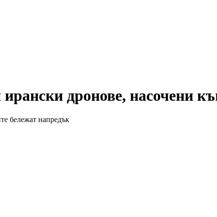
 ирански дронове, насочени к
ите бележат напредък