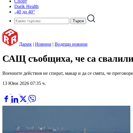
Спорт
Darik Health
„40 до 40“
Дарик
|
Новини
|
Водещи новини
САЩ съобщиха, че са свалили
Военните действия не спират, макар и да се смята, че преговор
13 Юни 2026 07:35 ч.