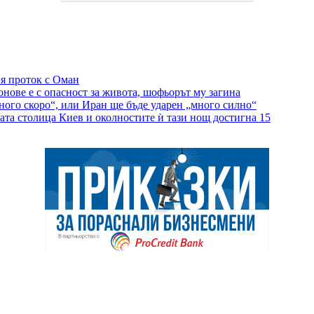
я проток с Оман
онове е с опасност за живота, шофьорът му загина
ного скоро“, или Иран ще бъде ударен „много силно“
ата столица Киев и околностите ѝ тази нощ достигна 15