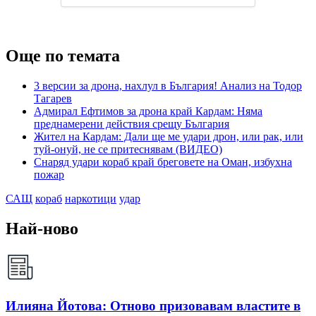
Още по темата
3 версии за дрона, нахлул в България! Анализ на Тодор
Тагарев
Адмирал Ефтимов за дрона край Кардам: Няма
преднамерени действия срещу България
Жител на Кардам: Дали ще ме удари дрон, или рак, или
туй-онуй, не се притеснявам (ВИДЕО)
Снаряд удари кораб край бреговете на Оман, избухна
пожар
САЩ
кораб
наркотици
удар
Най-ново
Илияна Йотова: Отново призовавам властите в