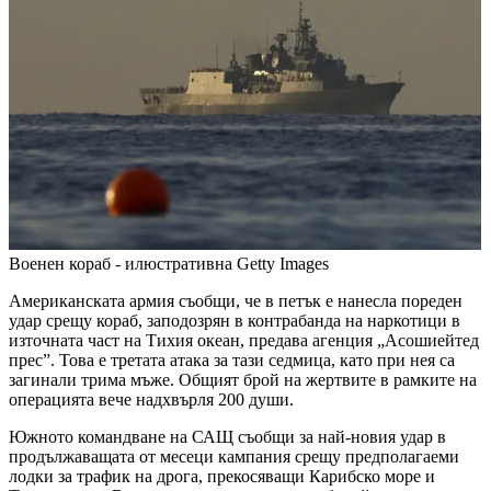
Военен кораб - илюстративна
Getty Images
Американската армия съобщи, че в петък е нанесла пореден
удар срещу кораб, заподозрян в контрабанда на наркотици в
източната част на Тихия океан, предава агенция „Асошиейтед
прес”. Това е третата атака за тази седмица, като при нея са
загинали трима мъже. Общият брой на жертвите в рамките на
операцията вече надхвърля 200 души.
Южното командване на САЩ съобщи за най-новия удар в
продължаващата от месеци кампания срещу предполагаеми
лодки за трафик на дрога, прекосяващи Карибско море и