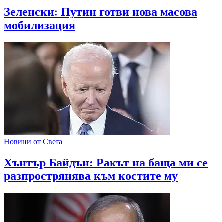
Зеленски: Путин готви нова масова
мобилизация
Новини от Света
Хънтър Байдън: Ракът на баща ми се
разпрострянява към костите му