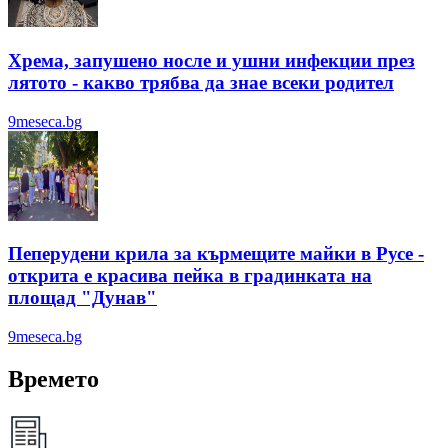
Хрема, запушено носле и ушни инфекции през
лятотo - какво трябва да знае всеки родител
9meseca.bg
Пеперудени крила за кърмещите майки в Русе -
открита е красива пейка в градинката на
площад "Дунав"
9meseca.bg
Времето