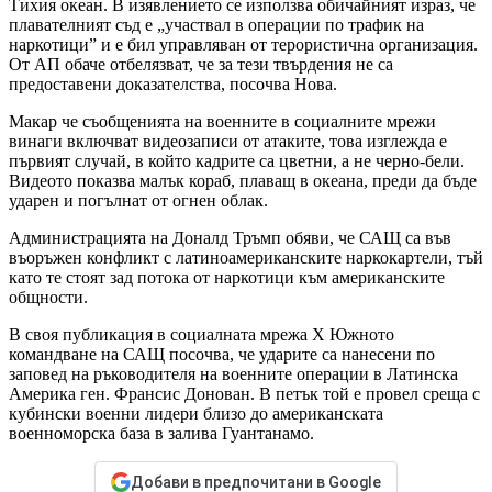
Тихия океан. В изявлението се използва обичайният израз, че
плавателният съд е „участвал в операции по трафик на
наркотици” и е бил управляван от терористична организация.
От АП обаче отбелязват, че за тези твърдения не са
предоставени доказателства, посочва Нова.
Макар че съобщенията на военните в социалните мрежи
винаги включват видеозаписи от атаките, това изглежда е
първият случай, в който кадрите са цветни, а не черно-бели.
Видеото показва малък кораб, плаващ в океана, преди да бъде
ударен и погълнат от огнен облак.
Администрацията на Доналд Тръмп обяви, че САЩ са във
въоръжен конфликт с латиноамериканските наркокартели, тъй
като те стоят зад потока от наркотици към американските
общности.
В своя публикация в социалната мрежа X Южното
командване на САЩ посочва, че ударите са нанесени по
заповед на ръководителя на военните операции в Латинска
Америка ген. Франсис Донован. В петък той е провел среща с
кубински военни лидери близо до американската
военноморска база в залива Гуантанамо.
Добави в предпочитани в Google