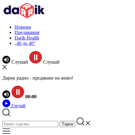
Новини
Предавания
Darik Health
„40 до 40“
Слушай
Слушай
Дарик радио - предаване на живо!
00:00
Гледай