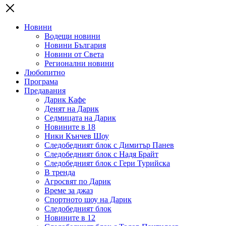
Новини
Водещи новини
Новини България
Новини от Света
Регионални новини
Любопитно
Програма
Предавания
Дарик Кафе
Денят на Дарик
Седмицата на Дарик
Новините в 18
Ники Кънчев Шоу
Следобедният блок с Димитър Панев
Следобедният блок с Надя Брайт
Следобедният блок с Гери Турийска
В тренда
Агросвят по Дарик
Време за джаз
Спортното шоу на Дарик
Следобедният блок
Новините в 12