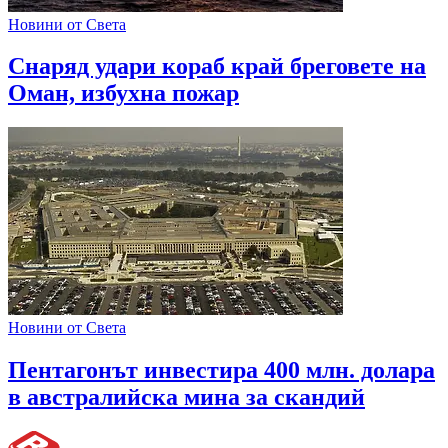
Новини от Света
Снаряд удари кораб край бреговете на
Оман, избухна пожар
Новини от Света
Пентагонът инвестира 400 млн. долара
в австралийска мина за скандий