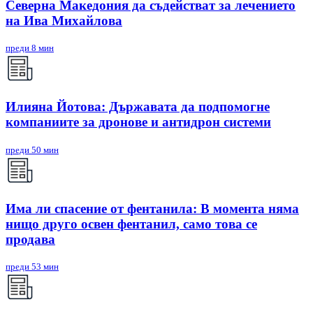
Северна Македония да съдействат за лечението
на Ива Михайлова
преди 8 мин
Илияна Йотова: Държавата да подпомогне
компаниите за дронове и антидрон системи
преди 50 мин
Има ли спасение от фентанила: В момента няма
нищо друго освен фентанил, само това се
продава
преди 53 мин