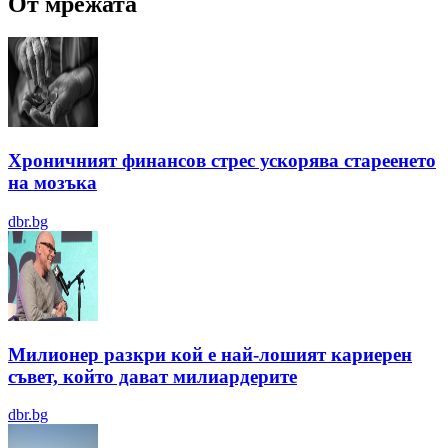
От мрежата
Хроничният финансов стрес ускорява стареенето
на мозъка
dbr.bg
Милионер разкри кой е най-лошият кариерен
съвет, който дават милиардерите
dbr.bg