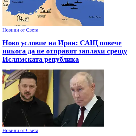
Новини от Света
Ново условие на Иран: САЩ повече
никога да не отправят заплахи срещу
Ислямската република
Новини от Света