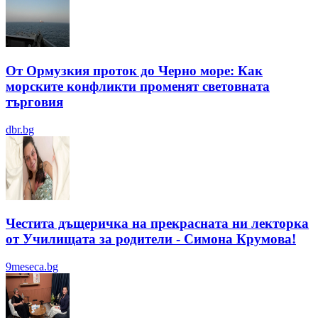
От Ормузкия проток до Черно море: Как
морските конфликти променят световната
търговия
dbr.bg
Честита дъщеричка на прекрасната ни лекторка
от Училищата за родители - Симона Крумова!
9meseca.bg