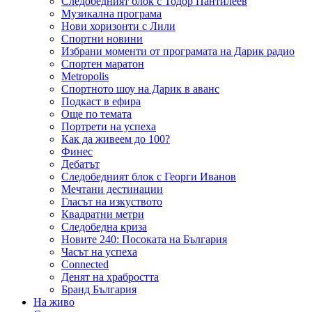
Следобедният блок с Тодор Пантилеев
Музикална програма
Нови хоризонти с Лили
Спортни новини
Избрани моменти от програмата на Дарик радио
Спортен маратон
Metropolis
Спортното шоу на Дарик в аванс
Подкаст в ефира
Още по темата
Портрети на успеха
Как да живеем до 100?
Финес
Дебатът
Следобедният блок с Георги Иванов
Мечтани дестинации
Гласът на изкуството
Квадратни метри
Следобедна криза
Новите 240: Посоката на България
Часът на успеха
Connected
Денят на храбростта
Бранд България
На живо