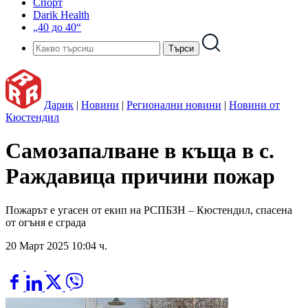
Спорт
Darik Health
„40 до 40“
Дарик
|
Новини
|
Регионални новини
|
Новини от
Кюстендил
Самозапалване в къща в с.
Раждавица причини пожар
Пожарът е угасен от екип на РСПБЗН – Кюстендил, спасена
от огъня е сграда
20 Март 2025 10:04 ч.