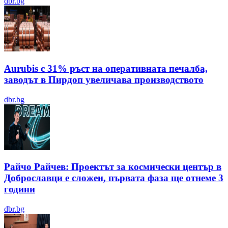
dbr.bg
Aurubis с 31% ръст на оперативната печалба,
заводът в Пирдоп увеличава производството
dbr.bg
Райчо Райчев: Проектът за космически център в
Доброславци е сложен, първата фаза ще отнеме 3
години
dbr.bg