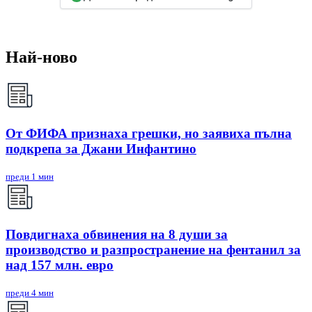
Най-ново
От ФИФА признаха грешки, но заявиха пълна
подкрепа за Джани Инфантино
преди 1 мин
Повдигнаха обвинения на 8 души за
производство и разпространение на фентанил за
над 157 млн. евро
преди 4 мин