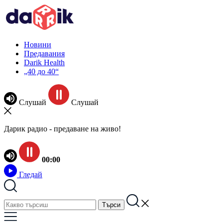
Новини
Предавания
Darik Health
„40 до 40“
Слушай
Слушай
Дарик радио - предаване на живо!
00:00
Гледай