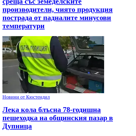
среща със земеделските
производители, чиято продукция
пострада от падналите минусови
температури
Новини от Кюстендил
Лека кола блъсна 78-годишна
пешеходка на общинския пазар в
Дупница