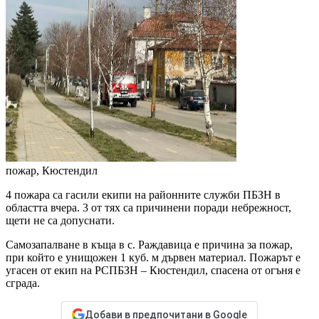
пожар, Кюстендил
4 пожара са гасили екипи на районните служби ПБЗН в
областта вчера. 3 от тях са причинени поради небрежност,
щети не са допуснати.
Самозапалване в къща в с. Раждавица е причина за пожар,
при който е унищожен 1 куб. м дървен материал. Пожарът е
угасен от екип на РСПБЗН – Кюстендил, спасена от огъня е
сграда.
Добави в предпочитани в Google