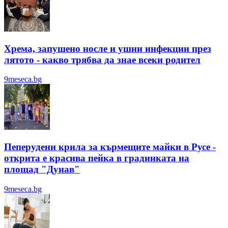
Хрема, запушено носле и ушни инфекции през
лятотo - какво трябва да знае всеки родител
9meseca.bg
Пеперудени крила за кърмещите майки в Русе -
открита е красива пейка в градинката на
площад "Дунав"
9meseca.bg