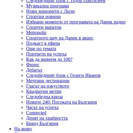
Следобедният блок с Тодор Пантилеев
Музикална програма
Нови хоризонти с Лили
Спортни новини
Избрани моменти от програмата на Дарик радио
Спортен маратон
Metropolis
Спортното шоу на Дарик в аванс
Подкаст в ефира
Още по темата
Портрети на успеха
Как да живеем до 100?
Финес
Дебатът
Следобедният блок с Георги Иванов
Мечтани дестинации
Гласът на изкуството
Квадратни метри
Следобедна криза
Новите 240: Посоката на България
Часът на успеха
Connected
Денят на храбростта
Бранд България
На живо