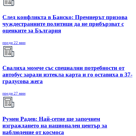
След конфликта в Банско: Премиерът призова
чуждестранните политици да не прибързват с
оценките за България
преди 22 мин
Свалиха момче със специални потребности от
автобус заради изтекла карта и го оставиха в 37-
градусова жега
преди 27 мин
Румен Радев: Най-сетне ще започнем
изграждането на национален център за
наблюдение от космоса