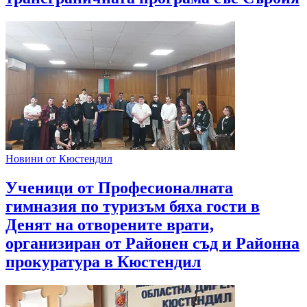
Новини от Кюстендил
Ученици от Професионалната
гимназия по туризъм бяха гости в
Денят на отворените врати,
организиран от Районен съд и Районна
прокуратура в Кюстендил