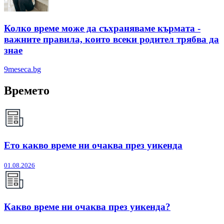
Колко време може да съхраняваме кърмата -
важните правила, които всеки родител трябва да
знае
9meseca.bg
Времето
Ето какво време ни очаква през уикенда
01.08.2026
Какво време ни очаква през уикенда?