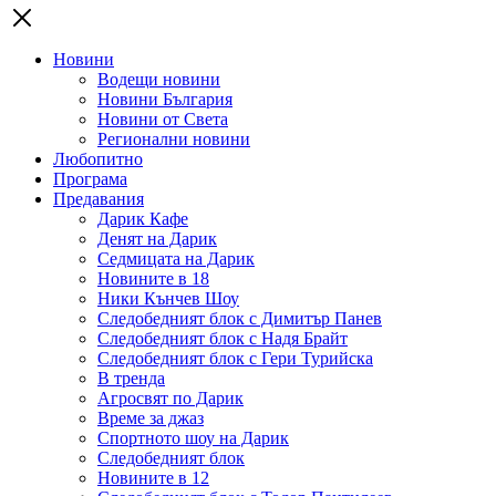
Новини
Водещи новини
Новини България
Новини от Света
Регионални новини
Любопитно
Програма
Предавания
Дарик Кафе
Денят на Дарик
Седмицата на Дарик
Новините в 18
Ники Кънчев Шоу
Следобедният блок с Димитър Панев
Следобедният блок с Надя Брайт
Следобедният блок с Гери Турийска
В тренда
Агросвят по Дарик
Време за джаз
Спортното шоу на Дарик
Следобедният блок
Новините в 12