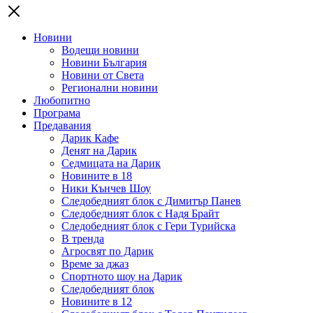
Новини
Водещи новини
Новини България
Новини от Света
Регионални новини
Любопитно
Програма
Предавания
Дарик Кафе
Денят на Дарик
Седмицата на Дарик
Новините в 18
Ники Кънчев Шоу
Следобедният блок с Димитър Панев
Следобедният блок с Надя Брайт
Следобедният блок с Гери Турийска
В тренда
Агросвят по Дарик
Време за джаз
Спортното шоу на Дарик
Следобедният блок
Новините в 12