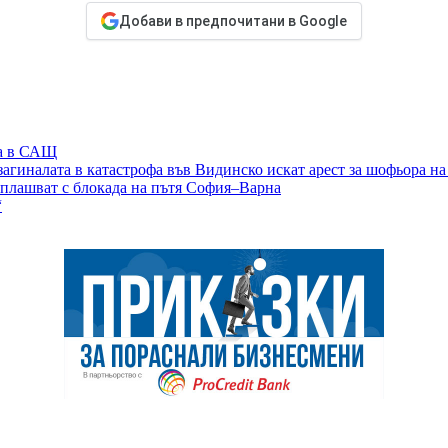
Добави в предпочитани в Google
ка в САЩ
 загиналата в катастрофа във Видинско искат арест за шофьора на
аплашват с блокада на пътя София–Варна
“