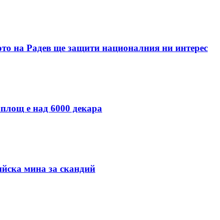
ото на Радев ще защити националния ни интерес
 площ е над 6000 декара
ийска мина за скандий