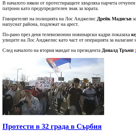
В началото някои от протестиращите хвърляха парчета отчупен 
патрони като предупредителен знак за хората.
Говорителят на полицията на Лос Анджелис
Дрейк Мадисън
з
напуснат района, подлежат на арест.
По-рано през деня телевизионни новинарски кадри показаха
ке
улиците на Лос Анджелис като част от операцията за налагане
След началото на втория мандат на президента
Доналд Тръмп
Протести в 32 града в Сърбия