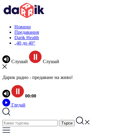
Новини
Предавания
Darik Health
„40 до 40“
Слушай
Слушай
Дарик радио - предаване на живо!
00:00
Гледай