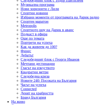
Следобедният блок с Тодор Пантилеев
Музикална програма
Нови хоризонти с Лили
Спортни новини
Избрани моменти от програмата на Дарик радио
Спортен маратон
Metropolis
Спортното шоу на Дарик в аванс
Подкаст в ефира
Още по темата
Портрети на успеха
Как да живеем до 100?
Финес
Дебатът
Следобедният блок с Георги Иванов
Мечтани дестинации
Гласът на изкуството
Квадратни метри
Следобедна криза
Новите 240: Посоката на България
Часът на успеха
Connected
Денят на храбростта
Бранд България
На живо