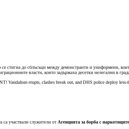
то се стигна до сблъсъци между демонстранти и униформени, кои
играционните власти, които задържаха десетки нелегални в град
Vandalism erupts, clashes break out, and DHS police deploy less-tha
а са участвали служители от
Агенцията за борба с наркотицит