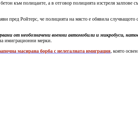
бетон към полицаите, а в отговор полицията изстреля залпове с
аяви пред Ройтерс, че полицията на място е обявила случващото се
рвани от необозначени военни автомобили и микробуси, нато
 на имиграционни мерки.
започна масирана борба с нелегалната имиграция
, която осве