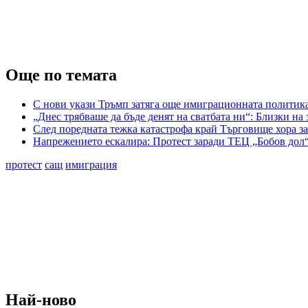
Още по темата
С нови укази Тръмп затяга още имиграционната полити
„Днес трябваше да бъде денят на сватбата ни“: Близки на
След поредната тежка катастрофа край Търговище хора з
Напрежението ескалира: Протест заради ТЕЦ „Бобов дол
протест
сащ
имиграция
Най-ново