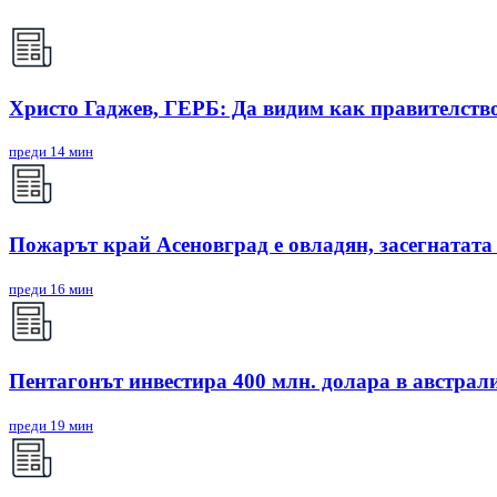
Христо Гаджев, ГЕРБ: Да видим как правителств
преди 14 мин
Пожарът край Асеновград е овладян, засегнатата
преди 16 мин
Пентагонът инвестира 400 млн. долара в австрал
преди 19 мин