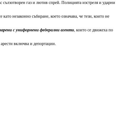
ъс сълзотворен газ и лютив спрей. Полицията изстреля и ударни
 като незаконно събиране, което означава, че тези, които не
варени с униформени федерални агенти
, които се движеха по
н арести включва и депортации.