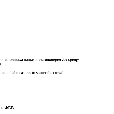
то използваха палки и
сълзотворен газ срещу
а.
n-lethal measures to scatter the crowd!
е и ФБР.