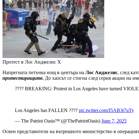
Протест в Лос Анджелис
X
Напрегната петъчна нощ в центъра на
Лос Анджелис
, след ка
протестиращите.
До хаосът се стигна след серия акции на им
???? BREAKING: Protest in Los Angeles have turned VIOLENT! 
Los Angeles has FALLEN ????
pic.twitter.com/I5AB3t7uTy
— The Patriot Oasis™ (@ThePatriotOasis)
June 7, 2025
Освен представители на вътрешното министерство в операцият