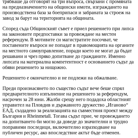
трябваше да отговорят на три въпроса, свързани с промяната
на предназначението на общински имоти, изграждането на
производствена база за боеприпаси и забраната за строеж на
завод за барут на територията на общината.
Според съда Общинският съвет е приел решението при липса
на законовите предпоставки за провеждане на местен
референдум. В мотивите си магистратите посочват, че
поставените въпроси не попадат в правомощията на органите
на местното самоуправление, поради което не могат да бъдат
решавани и чрез пряко допитване до гражданите. Именно
липсата на материална компетентност е основанието съдът да
обяви решението за нищожно.
Решението е окончателно и не подлежи на обжалване.
Преди произнасянето по същество съдът вече беше спрял
предварителното изпълнение на решението за референдум,
насрочен за 28 юни. Жалби срещу него подадоха областният
управител на Пловдив и държавното дружество „Иганово“
ЕАД, създадено за реализацията на съвместния проект между
България и Rheinmetall. Тогава съдът прие, че провеждането
на допитването би могло да доведе до значителни и трудно
поправими последици, включително изразходване на
публичен ресурс, ако впоследствие актът бъде отменен.