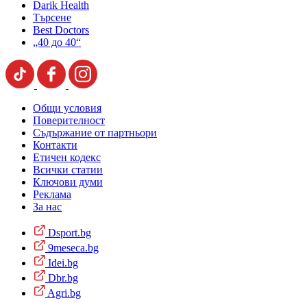
Darik Health
Търсене
Best Doctors
„40 до 40“
Общи условия
Поверителност
Съдържание от партньори
Контакти
Етичен кодекс
Всички статии
Ключови думи
Реклама
За нас
Dsport.bg
9meseca.bg
Idei.bg
Dbr.bg
Agri.bg