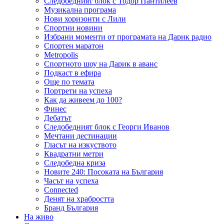
Следобедният блок с Тодор Пантилеев
Музикална програма
Нови хоризонти с Лили
Спортни новини
Избрани моменти от програмата на Дарик радио
Спортен маратон
Metropolis
Спортното шоу на Дарик в аванс
Подкаст в ефира
Още по темата
Портрети на успеха
Как да живеем до 100?
Финес
Дебатът
Следобедният блок с Георги Иванов
Мечтани дестинации
Гласът на изкуството
Квадратни метри
Следобедна криза
Новите 240: Посоката на България
Часът на успеха
Connected
Денят на храбростта
Бранд България
На живо