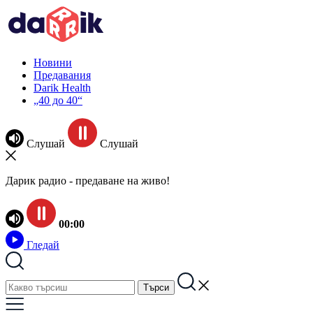
Новини
Предавания
Darik Health
„40 до 40“
Слушай
Слушай
Дарик радио - предаване на живо!
00:00
Гледай