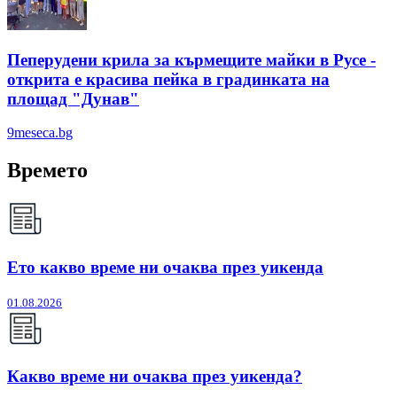
Пеперудени крила за кърмещите майки в Русе -
открита е красива пейка в градинката на
площад "Дунав"
9meseca.bg
Времето
Ето какво време ни очаква през уикенда
01.08.2026
Какво време ни очаква през уикенда?