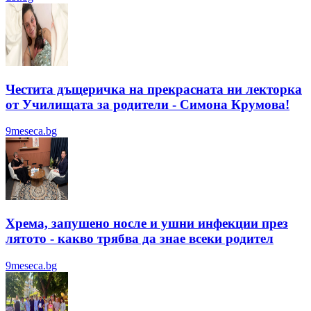
Честита дъщеричка на прекрасната ни лекторка
от Училищата за родители - Симона Крумова!
9meseca.bg
Хрема, запушено носле и ушни инфекции през
лятотo - какво трябва да знае всеки родител
9meseca.bg