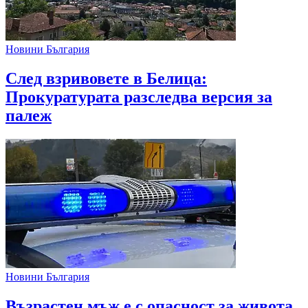
Новини България
След взривовете в Белица:
Прокуратурата разследва версия за
палеж
Новини България
Възрастен мъж е с опасност за живота