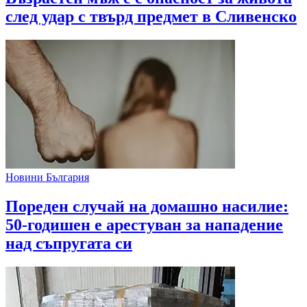
след удар с твърд предмет в Сливенско
Новини България
Пореден случай на домашно насилие:
50-годишен е арестуван за нападение
над съпругата си