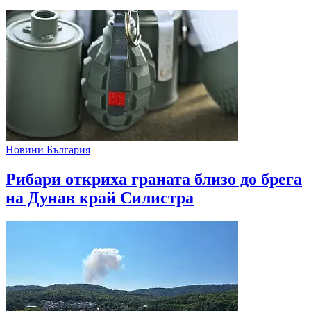
Новини България
Рибари откриха граната близо до брега
на Дунав край Силистра