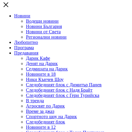
Новини
Водещи новини
Новини България
Новини от Света
Регионални новини
Любопитно
Програма
Предавания
Дарик Кафе
Денят на Дарик
Седмицата на Дарик
Новините в 18
Ники Кънчев Шоу
Следобедният блок с Димитър Панев
Следобедният блок с Надя Брайт
Следобедният блок с Гери Турийска
В тренда
Агросвят по Дарик
Време за джаз
Спортното шоу на Дарик
Следобедният блок
Новините в 12