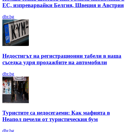
ЕС, изпреварвайки Белгия, Швеция и Австрия
dbr.bg
Недостигът на регистрационни табели в наша
съседка удря продажбите на автомобили
dbr.bg
Туристите са недосегаеми: Как мафията в
Неапол печели от туристическия бум
dbr.bg