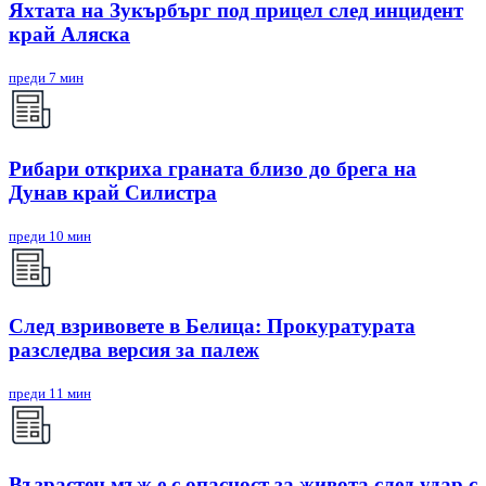
Яхтата на Зукърбърг под прицел след инцидент
край Аляска
преди 7 мин
Рибари откриха граната близо до брега на
Дунав край Силистра
преди 10 мин
След взривовете в Белица: Прокуратурата
разследва версия за палеж
преди 11 мин
Възрастен мъж е с опасност за живота след удар с