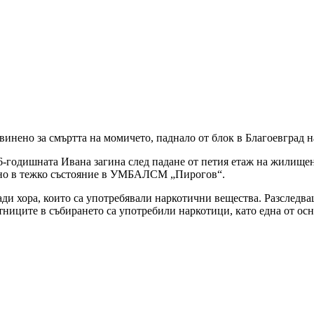
инено за смъртта на момичето, паднало от блок в Благоевград н
16-годишната Ивана загина след падане от петия етаж на жилище
рано в тежко състояние в УМБАЛСМ „Пирогов“.
ди хора, които са употребявали наркотични вещества. Разследва
иците в събирането са употребили наркотици, като една от осн