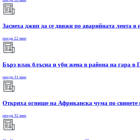
Заснеха джип да се движи по аварийната лента 
преди 22 мин
Бърз влак блъсна и уби жена в района на гара в 
преди 31 мин
Откриха огнище на Африканска чума по свинете 
преди 32 мин