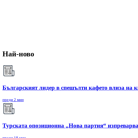
Най-ново
Българският лидер в спешълти кафето влиза на ки
преди 2 мин
Турската опозиционна „Нова партия“ изпреварва
преди 18 мин