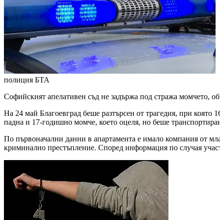
полиция
БТА
Софийският апелативен съд не задържа под стража момчето, обв
На 24 май Благоевград беше разтърсен от трагедия, при която 
падна и 17-годишно момче, което оцеля, но беше транспорти
По първоначални данни в апартамента е имало компания от мла
криминално престъпление. Според информация по случая участн