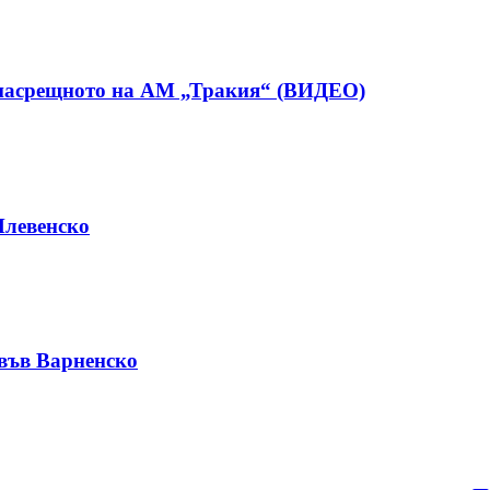
в насрещното на АМ „Тракия“ (ВИДЕО)
Плевенско
във Варненско