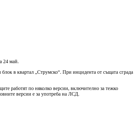
а 24 май.
н блок в квартал „Струмско“. При инцидента от същата сграда
щите работят по няколко версии, включително за тежко
овните версии е за употреба на ЛСД.