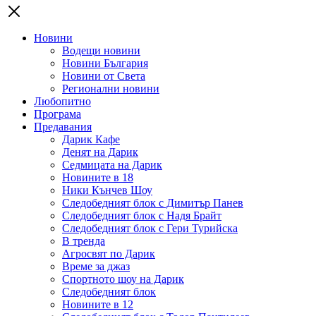
Новини
Водещи новини
Новини България
Новини от Света
Регионални новини
Любопитно
Програма
Предавания
Дарик Кафе
Денят на Дарик
Седмицата на Дарик
Новините в 18
Ники Кънчев Шоу
Следобедният блок с Димитър Панев
Следобедният блок с Надя Брайт
Следобедният блок с Гери Турийска
В тренда
Агросвят по Дарик
Време за джаз
Спортното шоу на Дарик
Следобедният блок
Новините в 12