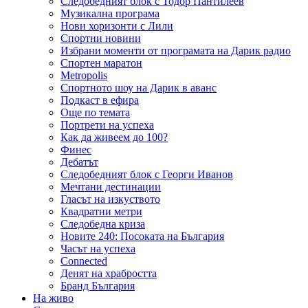
Следобедният блок с Тодор Пантилеев
Музикална програма
Нови хоризонти с Лили
Спортни новини
Избрани моменти от програмата на Дарик радио
Спортен маратон
Metropolis
Спортното шоу на Дарик в аванс
Подкаст в ефира
Още по темата
Портрети на успеха
Как да живеем до 100?
Финес
Дебатът
Следобедният блок с Георги Иванов
Мечтани дестинации
Гласът на изкуството
Квадратни метри
Следобедна криза
Новите 240: Посоката на България
Часът на успеха
Connected
Денят на храбростта
Бранд България
На живо