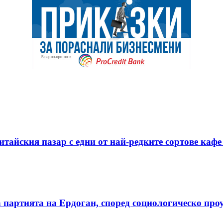
тайския пазар с едни от най-редките сортове кафе 
 партията на Ердоган, според социологическо про