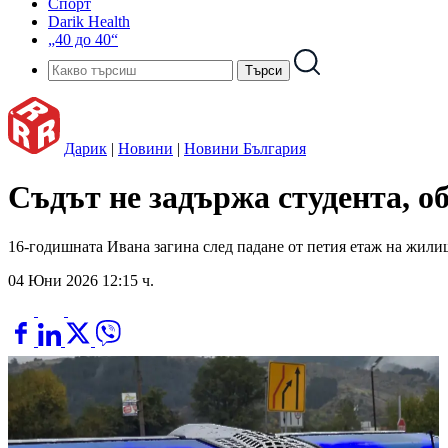
Спорт
Darik Health
„40 до 40“
Дарик
|
Новини
|
Новини България
Съдът не задържа студента, о
16-годишната Ивана загина след падане от петия етаж на жили
04 Юни 2026 12:15 ч.