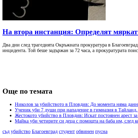
На втора инстанция: Определят мярката
Два дни след трагедията Окръжната прокуратура в Благоевград
инцидента. Той беше задържан за 72 часа, а прокуратурата пои
Още по темата
Николов за убийството в Пловдив: До момента няма данн
Ученик уби 7 души при нападение в гимназия в Тайланд, с
Жестокото убийство в Пловдив: Искат постоянен арест з
Майка уби четирите си деца с помощта на баба им, след к
съд
убийство
Благоевград
студент
обвинен
пусна