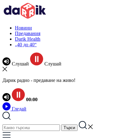
Новини
Предавания
Darik Health
„40 до 40“
Слушай
Слушай
Дарик радио - предаване на живо!
00:00
Гледай