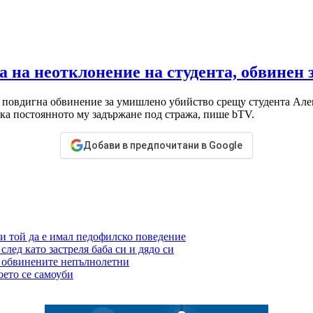
 на неотклонение на студента, обвинен 
 повдигна обвинение за умишлено убийство срещу студента Алек
ска постоянното му задържане под стража, пише bTV.
Добави в предпочитани в Google
и той да е имал педофилско поведение
лед като застреля баба си и дядо си
а обвинените непълнолетни
оето се самоуби