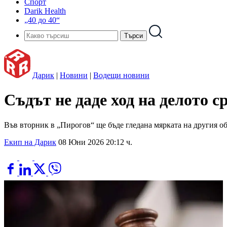
Спорт
Darik Health
„40 до 40“
Дарик
|
Новини
|
Водещи новини
Съдът не даде ход на делото 
Във вторник в „Пирогов“ ще бъде гледана мярката на другия о
Екип на Дарик
08 Юни 2026 20:12 ч.