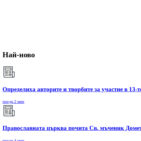
Най-ново
Определиха авторите и творбите за участие в 13
преди 2 мин
Православната църква почита Св. мъченик Домет
преди 4 мин