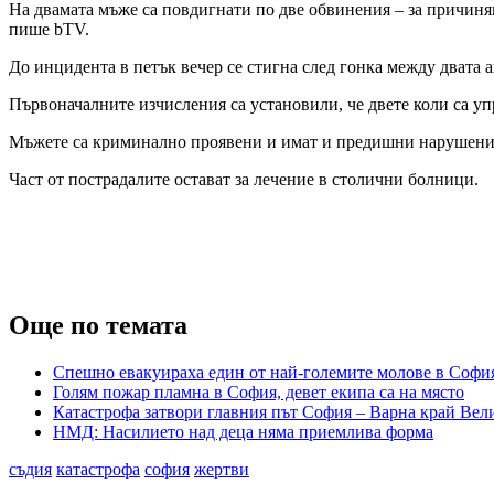
На двамата мъже са повдигнати по две обвинения – за причиня
пише bTV.
До инцидента в петък вечер се стигна след гонка между двата ав
Първоначалните изчисления са установили, че двете коли са упр
Мъжете са криминално проявени и имат и предишни нарушения н
Част от пострадалите остават за лечение в столични болници.
Още по темата
Спешно евакуираха един от най-големите молове в Софи
Голям пожар пламна в София, девет екипа са на място
Катастрофа затвори главния път София – Варна край Вели
НМД: Насилието над деца няма приемлива форма
съдия
катастрофа
софия
жертви