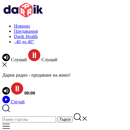
Новини
Предавания
Darik Health
„40 до 40“
Слушай
Слушай
Дарик радио - предаване на живо!
00:00
Гледай