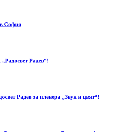
 в София
 „Радосвет Радев“!
свет Радев за пленера „Звук и цвят“!