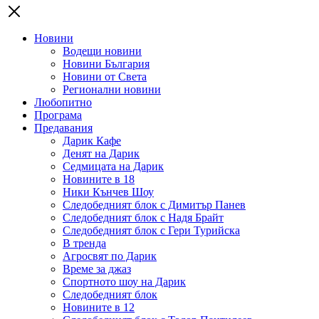
Новини
Водещи новини
Новини България
Новини от Света
Регионални новини
Любопитно
Програма
Предавания
Дарик Кафе
Денят на Дарик
Седмицата на Дарик
Новините в 18
Ники Кънчев Шоу
Следобедният блок с Димитър Панев
Следобедният блок с Надя Брайт
Следобедният блок с Гери Турийска
В тренда
Агросвят по Дарик
Време за джаз
Спортното шоу на Дарик
Следобедният блок
Новините в 12