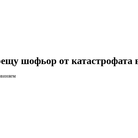
срещу шофьор от катастрофата
бвиняем