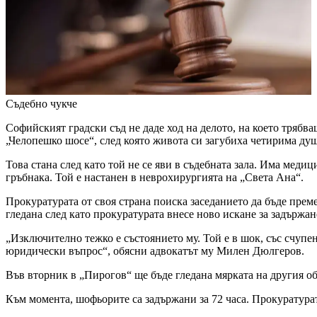
Съдебно чукче
Софийският градски съд не даде ход на делото, на което трябв
„Челопешко шосе“, след която живота си загубиха четирима душ
Това стана след като той не се яви в съдебната зала. Има медиц
гръбнака. Той е настанен в неврохирургията на „Света Ана“.
Прокуратурата от своя страна поиска заседанието да бъде преме
гледана след като прокуратурата внесе ново искане за задържан
„Изключително тежко е състоянието му. Той е в шок, със счупе
юридически въпрос“, обясни адвокатът му Милен Дюлгеров.
Във вторник в „Пирогов“ ще бъде гледана мярката на другия о
Към момента, шофьорите са задържани за 72 часа. Прокуратура