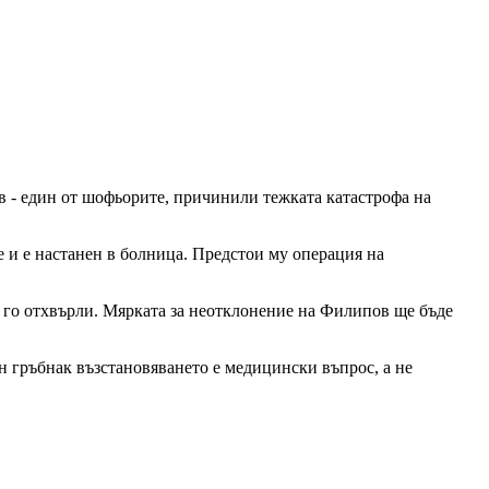
ов - един от шофьорите, причинили тежката катастрофа на
ие и е настанен в болница. Предстои му операция на
 и го отхвърли. Мярката за неотклонение на Филипов ще бъде
ен гръбнак възстановяването е медицински въпрос, а не