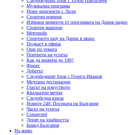
Следобедният блок с Тодор Пантилеев
Музикална програма
Нови хоризонти с Лили
Спортни новини
Избрани моменти от програмата на Дарик радио
Спортен маратон
Metropolis
Спортното шоу на Дарик в аванс
Подкаст в ефира
Още по темата
Портрети на успеха
Как да живеем до 100?
Финес
Дебатът
Следобедният блок с Георги Иванов
Мечтани дестинации
Гласът на изкуството
Квадратни метри
Следобедна криза
Новите 240: Посоката на България
Часът на успеха
Connected
Денят на храбростта
Бранд България
На живо