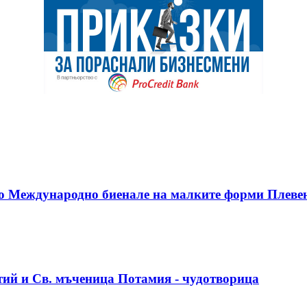
-то Международно биенале на малките форми Плеве
ий и Св. мъченица Потамия - чудотворица