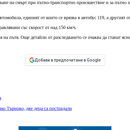
ване на смърт при пътно-транспортно произшествие и за пътно х
томобила, единият от които се врязва в автобус 119, а другият о
авлявани със скорост от над 150 км/ч.
а пътя. Още детайли от разследването се очаква да станат ясни 
Добави в предпочитани в Google
я
ко Търново, две деца са пострадали