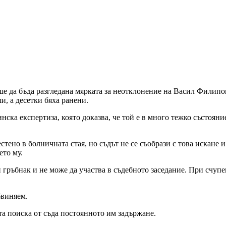
аше да бъда разгледана мярката за неотклонение на Васил Филип
и, а десетки бяха ранени.
инска експертиза, която доказва, че той е в много тежко състоян
стено в болничната стая, но съдът не се съобрази с това искане
ето му.
н гръбнак и не може да участва в съдебното заседание. При счуп
бвиняем.
та поиска от съда постоянното им задържане.