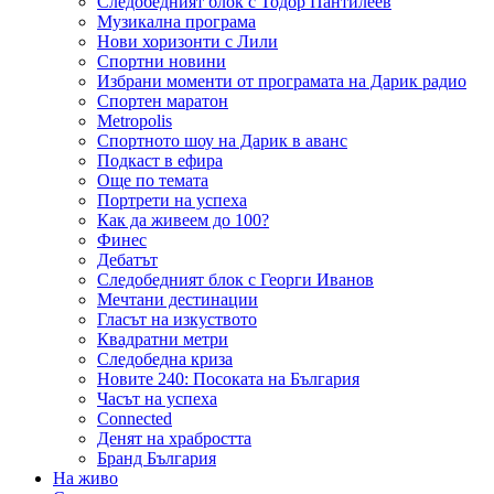
Следобедният блок с Тодор Пантилеев
Музикална програма
Нови хоризонти с Лили
Спортни новини
Избрани моменти от програмата на Дарик радио
Спортен маратон
Metropolis
Спортното шоу на Дарик в аванс
Подкаст в ефира
Още по темата
Портрети на успеха
Как да живеем до 100?
Финес
Дебатът
Следобедният блок с Георги Иванов
Мечтани дестинации
Гласът на изкуството
Квадратни метри
Следобедна криза
Новите 240: Посоката на България
Часът на успеха
Connected
Денят на храбростта
Бранд България
На живо