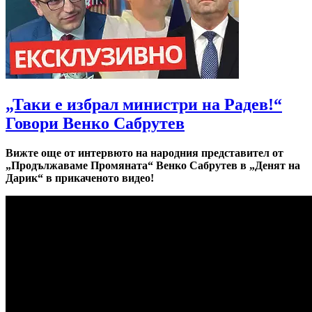
„Таки е избрал министри на Радев!“
Говори Венко Сабрутев
Вижте още от интервюто на народния представител от
„Продължаваме Промяната“ Венко Сабрутев в „Денят на
Дарик“ в прикаченото видео!