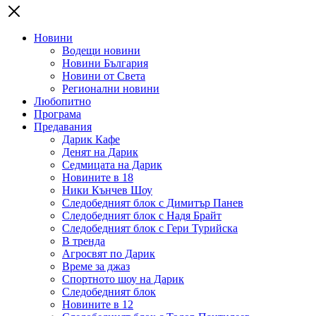
Новини
Водещи новини
Новини България
Новини от Света
Регионални новини
Любопитно
Програма
Предавания
Дарик Кафе
Денят на Дарик
Седмицата на Дарик
Новините в 18
Ники Кънчев Шоу
Следобедният блок с Димитър Панев
Следобедният блок с Надя Брайт
Следобедният блок с Гери Турийска
В тренда
Агросвят по Дарик
Време за джаз
Спортното шоу на Дарик
Следобедният блок
Новините в 12