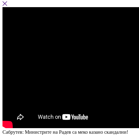
Сабрутев: Министрите на Радев са меко казано скандални!