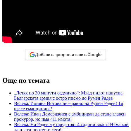
Добави в предпочитани в Google
Още по темата
„Летях по 30 минути седмично“: Млад пилот напусна
Българската армия с остро писмо до Румен Радев
Велева: Илияна Йотова не е равно на Румен Радев! Тя
ще се еманципира!
Велева: Иван Демерджиев е амбициран да стане главен
прокурор, но има 411 имота!
Велева: На Радев му предстоят 4 години власт! Няма кой
да плати протести сега!