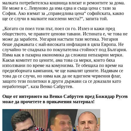
малката потребителска кошница влизат и ремонтите за дома.
Не може в с. Левуново да има една и съща цена с тази за
София. Ако вземат за „справедлива цена“ софийската, какво
ще се случи в малките населени места?“, запита той.
„Когато си поел този път, поел си го. Излез и кажи пред
обществото, че правите ценови тавани. Истината е, че това не
може да заработи. Унгария настъпи тази мотика. Унгария
беше държавата с най-високата инфлация в цяла Европа. Не
случайно те спаднаха по покупателна стойност под България.
Няма как в пазарна икономика да сложиш непазарни мерки.
Какъв комитет по цените, ама това са мерки, които бяха
използвани по време на комунизма. Те обещаха по време на
предизборната кампания, че ще намалят цените. Надявам се
това да се случи, но няма как да не вдигнем червения флаг,
защото тези политики в други държави са се доказали като
неработещи“, каза Венко Сабрутев.
Още от интервюто на Венко Сабрутев пред Божидар Русев
може да прочетете в прикачения материал!