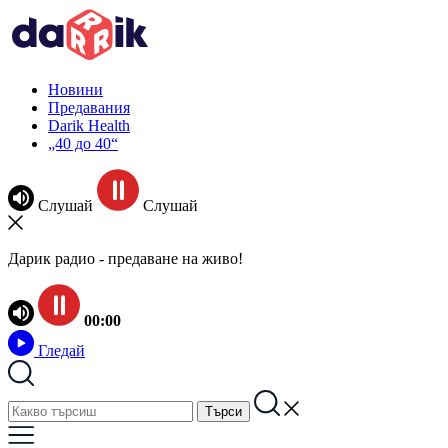
Новини
Предавания
Darik Health
„40 до 40“
Слушай
Слушай
Дарик радио - предаване на живо!
00:00
Гледай