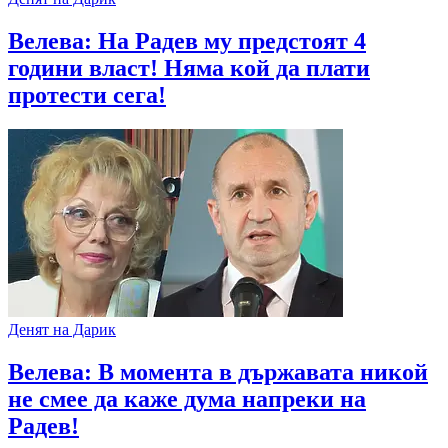
Велева: На Радев му предстоят 4
години власт! Няма кой да плати
протести сега!
Денят на Дарик
Велева: В момента в държавата никой
не смее да каже дума напреки на
Радев!