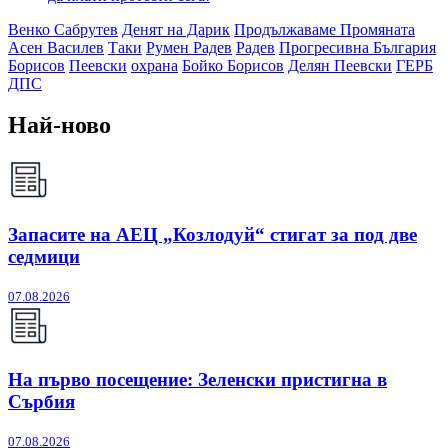
Венко Сабрутев
Денят на Дарик
Продължаваме Промяната
Асен Василев
Таки
Румен Радев
Радев
Прогресивна България
Борисов
Пеевски
охрана
Бойко Борисов
Делян Пеевски
ГЕРБ
ДПС
Най-ново
Запасите на АЕЦ „Козлодуй“ стигат за под две
седмици
07.08.2026
На първо посещение: Зеленски пристигна в
Сърбия
07.08.2026