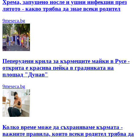
Хрема, запушено носле и ушни инфекции през
лятотo - какво трябва да знае всеки родител
9meseca.bg
Пеперудени крила за кърмещите майки в Русе -
открита е красива пейка в градинката на
площад "Дунав"
9meseca.bg
Колко време може да съхраняваме кърмата -
важните правила, които всеки родител трябва да