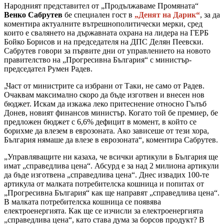
Народният представител от „Продължаваме Промяната“
Венко Сабрутев
бе специален гост в
„Денят на Дарик“
, за да
коментира актуалните вътрешнополитически мерки, сред
които е свалянето на държавната охрана на лидера на ГЕРБ
Бойко Борисов и на председателя на ДПС Делян Пеевски.
Сабрутев говори за първите дни от управлението на новото
правителство на „Прогресивна България“ с министър-
председател Румен Радев.
„Част от министрите са избрани от Таки, не само от Радев.
Очаквам максимално скоро да бъде изготвен и внесен нов
бюджет. Искам да изкажа леко притеснение относно Гълъб
Донев, новият финансов министър. Когато той бе премиер, бе
предложен бюджет с 6,6% дефицит в момент, в който се
борихме да влезем в еврозоната. Ако зависеше от тези хора,
България нямаше да влезе в еврозоната“, коментира Сабрутев.
„Управляващите ни казаха, че всички артикули в България ще
имат „справедлива цена“. Абсурд е за над 2 милиона артикули
да бъде изготвена „справедлива цена“. Днес извадих 100-те
артикула от малката потребителска кошница и попитах от
„Прогресивна България“ как ще направят „справедлива цена“.
В малката потребителска кошница се появява
електроенергията. Как ще се изчисли за електроенергията
„справедлива цена“, като става дума за борсов продукт? В