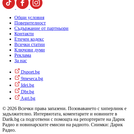
Общи условия
Поверителност
Съдържание от партньори
Контакти
Етичен кодекс
Всички статии
Ключови думи
Реклама
За нас
Dsport.bg
9meseca.bg
Idei.bg
Dbr.bg
Agri.bg
© 2026 Всички права запазени. Позоваването с хиперлинк е
задължително. Интервютата, коментарите и новините в
Darik.bg са подготвени с помощта на репортерите на Дарик
Радио и новинарските емисии на радиото. Снимки: Дарик
Радио.