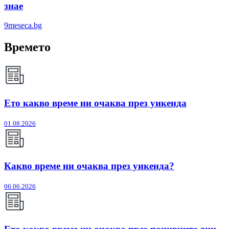
знае
9meseca.bg
Времето
Ето какво време ни очаква през уикенда
01.08.2026
Какво време ни очаква през уикенда?
06.06.2026