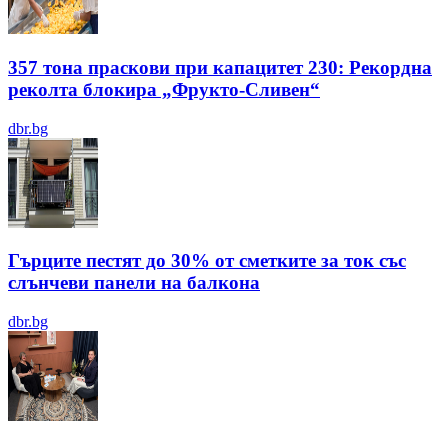
357 тона праскови при капацитет 230: Рекордна
реколта блокира „Фрукто-Сливен“
dbr.bg
Гърците пестят до 30% от сметките за ток със
слънчеви панели на балкона
dbr.bg