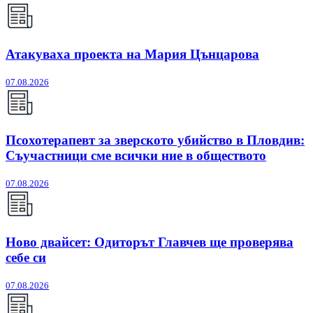
Атакуваха проекта на Мария Цънцарова
07.08.2026
Псохотерапевт за зверското убийство в Пловдив:
Съучастници сме всички ние в обществото
07.08.2026
Ново двайсет: Одиторът Главчев ще проверява
себе си
07.08.2026