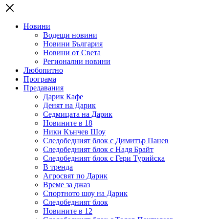
Новини
Водещи новини
Новини България
Новини от Света
Регионални новини
Любопитно
Програма
Предавания
Дарик Кафе
Денят на Дарик
Седмицата на Дарик
Новините в 18
Ники Кънчев Шоу
Следобедният блок с Димитър Панев
Следобедният блок с Надя Брайт
Следобедният блок с Гери Турийска
В тренда
Агросвят по Дарик
Време за джаз
Спортното шоу на Дарик
Следобедният блок
Новините в 12