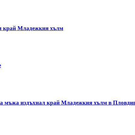
им край Младежкия хълм
е
 на мъжа издъхнал край Младежкия хълм в Пловди