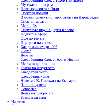
Следобедният блок с Тодор Пантилеев
Музикална програма
Нови хоризонти с Лили
Спортни новини
Избрани моменти от програмата на Дарик радио
Спортен маратон
Metropolis
Спортното шоу на Дарик в аванс
Подкаст в ефира
Още по темата
Портрети на успеха
Как да живеем до 100?
Финес
Дебатът
Следобедният блок с Георги Иванов
Мечтани дестинации
Гласът на изкуството
Квадратни метри
Следобедна криза
Новите 240: Посоката на България
Часът на успеха
Connected
Денят на храбростта
Бранд България
На живо