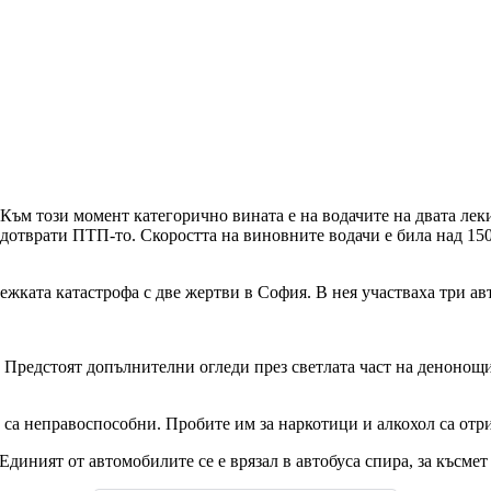
м този момент категорично вината е на водачите на двата леки
дотврати ПТП-то. Скоростта на виновните водачи е била над 150 к
жката катастрофа с две жертви в София. В нея участваха три авт
 Предстоят допълнителни огледи през светлата част на денонощие
 са неправоспособни. Пробите им за наркотици и алкохол са отр
Единият от автомобилите се е врязал в автобуса спира, за късмет