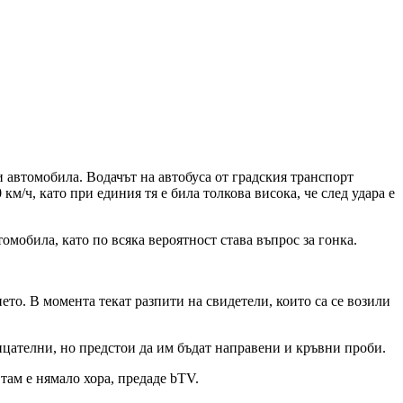
 автомобила. Водачът на автобуса от градския транспорт
м/ч, като при единия тя е била толкова висока, че след удара е
омобила, като по всяка вероятност става въпрос за гонка.
то. В момента текат разпити на свидетели, които са се возили
ицателни, но предстои да им бъдат направени и кръвни проби.
 там е нямало хора, предаде bTV.