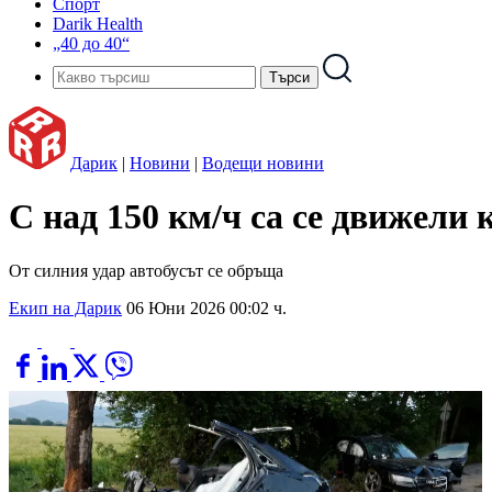
Спорт
Darik Health
„40 до 40“
Дарик
|
Новини
|
Водещи новини
С над 150 км/ч са се движели
От силния удар автобусът се обръща
Екип на Дарик
06 Юни 2026 00:02 ч.