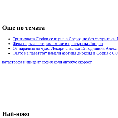
Още по темата
Тризначката Любов се върна в София, но без сестрите си
Жена наръга четирима мъже в центъра на Лондон
От парализа до чудо: Лекари спасиха 15-годишния Алекс
„Лято на паветата“ намали азотния диоксид в София с 6,
катастрофа
инцидент
софия
коли
автобус
скорост
Най-ново