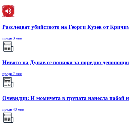
Разследват убийството на Георги Кузев от Крич
преди 3 мин
Нивото на Дунав се понижи за поредно денонощи
преди 7 мин
Очевидци: И момичета в групата нанесла побой
преди 43 мин