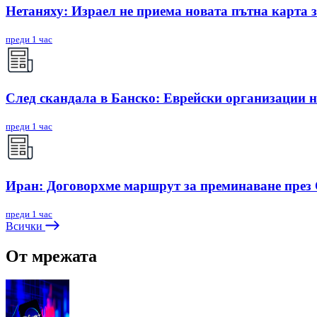
Нетаняху: Израел не приема новата пътна карта з
преди 1 час
След скандала в Банско: Eврейски организации 
преди 1 час
Иран: Договорхме маршрут за преминаване през
преди 1 час
Всички
От мрежата