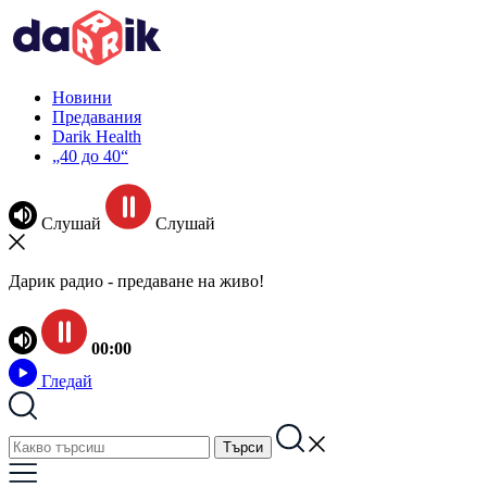
Новини
Предавания
Darik Health
„40 до 40“
Слушай
Слушай
Дарик радио - предаване на живо!
00:00
Гледай