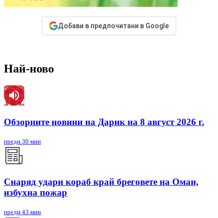
Добави в предпочитани в Google
Най-ново
Обзорните новини на Дарик на 8 август 2026 г.
преди 30 мин
Снаряд удари кораб край бреговете на Оман,
избухна пожар
преди 43 мин