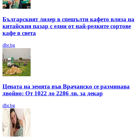
Българският лидер в спешълти кафето влиза на
китайския пазар с едни от най-редките сортове
кафе в света
dbr.bg
Цената на земята във Врачанско се разминава
двойно: От 1022 до 2286 лв. за декар
dbr.bg