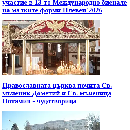
участие в 13-то Международно биенале
на малките форми Плевен`2026
Православната църква почита Св.
мъченик Дометий и Св. мъченица
Потамия - чудотворица