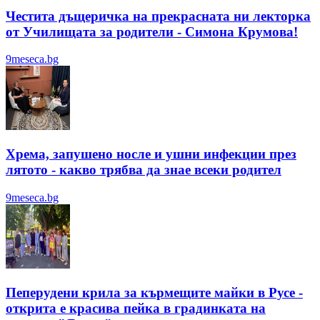
Честита дъщеричка на прекрасната ни лекторка
от Училищата за родители - Симона Крумова!
9meseca.bg
Хрема, запушено носле и ушни инфекции през
лятотo - какво трябва да знае всеки родител
9meseca.bg
Пеперудени крила за кърмещите майки в Русе -
открита е красива пейка в градинката на