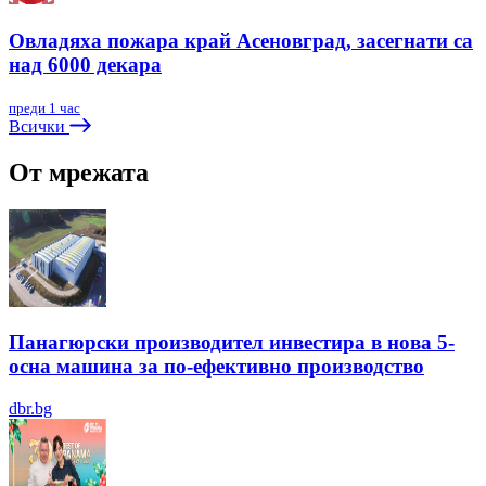
Овладяха пожара край Асеновград, засегнати са
над 6000 декара
преди 1 час
Всички
От мрежата
Панагюрски производител инвестира в нова 5-
осна машина за по-ефективно производство
dbr.bg