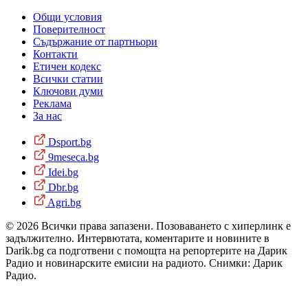
Общи условия
Поверителност
Съдържание от партньори
Контакти
Етичен кодекс
Всички статии
Ключови думи
Реклама
За нас
Dsport.bg
9meseca.bg
Idei.bg
Dbr.bg
Agri.bg
© 2026 Всички права запазени. Позоваването с хиперлинк е
задължително. Интервютата, коментарите и новините в
Darik.bg са подготвени с помощта на репортерите на Дарик
Радио и новинарските емисии на радиото. Снимки: Дарик
Радио.