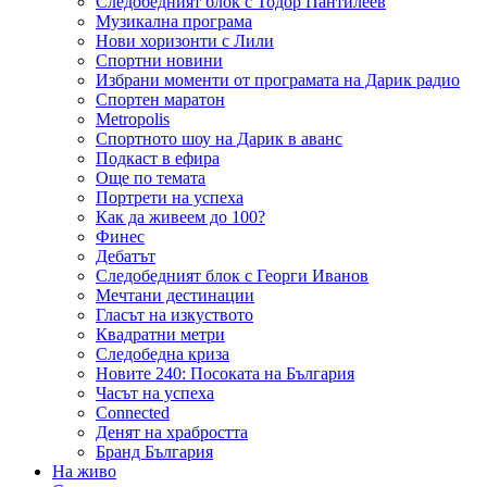
Следобедният блок с Тодор Пантилеев
Музикална програма
Нови хоризонти с Лили
Спортни новини
Избрани моменти от програмата на Дарик радио
Спортен маратон
Metropolis
Спортното шоу на Дарик в аванс
Подкаст в ефира
Още по темата
Портрети на успеха
Как да живеем до 100?
Финес
Дебатът
Следобедният блок с Георги Иванов
Мечтани дестинации
Гласът на изкуството
Квадратни метри
Следобедна криза
Новите 240: Посоката на България
Часът на успеха
Connected
Денят на храбростта
Бранд България
На живо