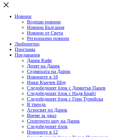
Новини
Водещи новини
Новини България
Новини от Света
Регионални новини
Любопитно
Програма
Предавания
Дарик Кафе
Денят на Дарик
Седмицата на Дарик
Новините в 18
Ники Кънчев Шоу
Следобедният блок с Димитър Панев
Следобедният блок с Надя Брайт
Следобедният блок с Гери Турийска
В тренда
Агросвят по Дарик
Време за джаз
Спортното шоу на Дарик
Следобедният блок
Новините в 12