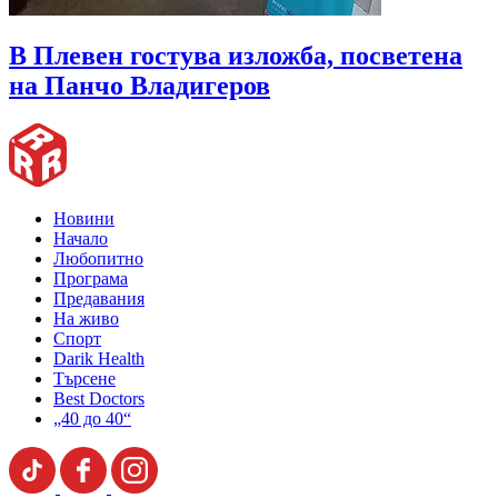
В Плевен гостува изложба, посветена
на Панчо Владигеров
Новини
Начало
Любопитно
Програма
Предавания
На живо
Спорт
Darik Health
Търсене
Best Doctors
„40 до 40“