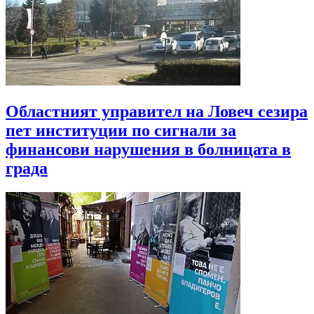
Областният управител на Ловеч сезира
пет институции по сигнали за
финансови нарушения в болницата в
града