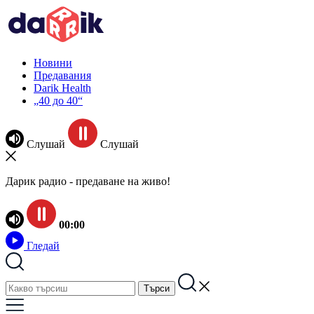
Новини
Предавания
Darik Health
„40 до 40“
Слушай
Слушай
Дарик радио - предаване на живо!
00:00
Гледай