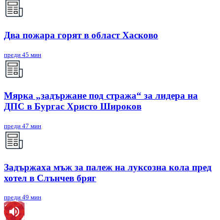
Два пожара горят в област Хасково
преди 45 мин
Мярка „задържане под стража“ за лидера на
ДПС в Бургас Христо Широков
преди 47 мин
Задържаха мъж за палеж на луксозна кола пред
хотел в Слънчев бряг
преди 49 мин