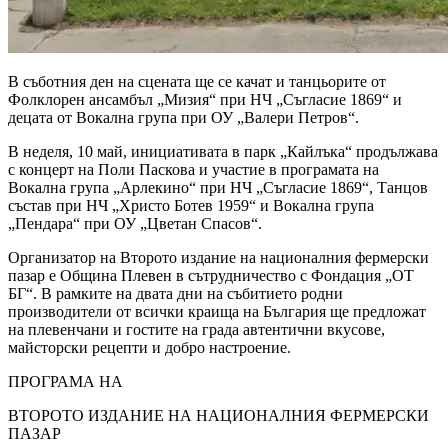
В съботния ден на сцената ще се качат и танцьорите от
Фолклорен ансамбъл „Мизия“ при НЧ „Съгласие 1869“ и
децата от Вокална група при ОУ „Валери Петров“.
В неделя, 10 май, инициативата в парк „Кайлъка“ продължава
с концерт на Поли Паскова и участие в програмата на
Вокална група „Арлекино“ при НЧ „Съгласие 1869“, Танцов
състав при НЧ „Христо Ботев 1959“ и Вокална група
„Пендара“ при ОУ „Цветан Спасов“.
Организатор на Второто издание на националния фермерски
пазар е Община Плевен в сътрудничество с Фондация „ОТ
БГ“. В рамките на двата дни на събитието родни
производители от всички краища на България ще предложат
на плевенчани и гостите на града автентични вкусове,
майсторски рецепти и добро настроение.
ПРОГРАМА НА
ВТОРОТО ИЗДАНИЕ НА НАЦИОНАЛНИЯ ФЕРМЕРСКИ
ПАЗАР