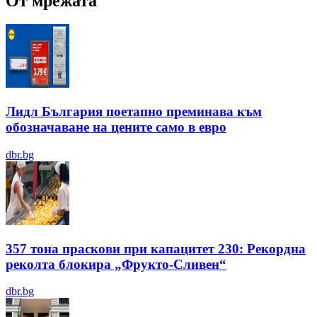
От мрежата
Лидл България поетапно преминава към
обозначаване на цените само в евро
dbr.bg
357 тона праскови при капацитет 230: Рекордна
реколта блокира „Фрукто-Сливен“
dbr.bg