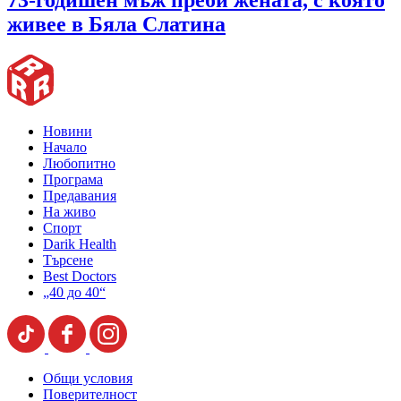
73-годишен мъж преби жената, с която
живее в Бяла Слатина
Новини
Начало
Любопитно
Програма
Предавания
На живо
Спорт
Darik Health
Търсене
Best Doctors
„40 до 40“
Общи условия
Поверителност