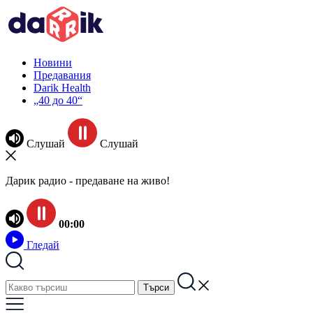
Новини
Предавания
Darik Health
„40 до 40“
Слушай
Слушай
Дарик радио - предаване на живо!
00:00
Гледай