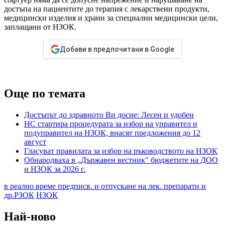
достъпа на пациентите до терапия с лекарствени продукти,
медицински изделия и храни за специални медицински цели,
заплащани от НЗОК.
Добави в предпочитани в Google
Още по темата
Достъпът до здравното Ви досие: Лесен и удобен
НС стартира процедурата за избор на управител и
подуправител на НЗОК, внасят предложения до 12
август
Гласуват правилата за избор на ръководството на НЗОК
Обнародваха в „Държавен вестник" бюджетите на ДОО
и НЗОК за 2026 г.
в реално време предписв. и отпускане на лек. препарати и
др.РЗОК
НЗОК
Най-ново