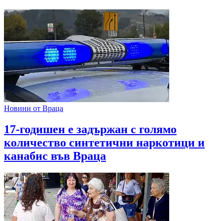
Новини от Враца
17-годишен е задържан с голямо
количество синтетични наркотици и
канабис във Враца