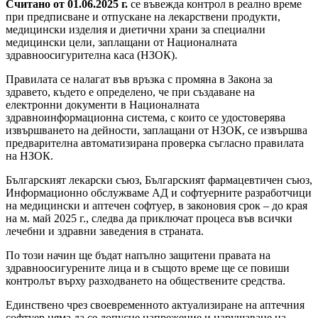
Считано от 01.06.2025 г.
се въвежда контрол в реално време
при предписване и отпускане на лекарствени продукти,
медицински изделия и диетични храни за специални
медицински цели, заплащани от Националната
здравноосигурителна каса (НЗОК).
Правилата се налагат във връзка с промяна в Закона за
здравето, където е определено, че при създаване на
електронни документи в Националната
здравноинформационна система, с които се удостоверява
извършването на дейности, заплащани от НЗОК, се извършва
предварителна автоматизирана проверка съгласно правилата
на НЗОК.
Българският лекарски съюз, Българският фармацевтичен съюз,
Информационно обслужваме АД и софтуерните разработчици
на медицински и аптечен софтуер, в законовия срок – до края
на м. май 2025 г., следва да приключат процеса във всички
лечебни и здравни заведения в страната.
По този начин ще бъдат напълно защитени правата на
здравноосигурените лица и в същото време ще се повиши
контролът върху разходването на обществените средства.
Единствено чрез своевременното актуализиране на аптечния
софтуер няма да се допусне напрежение и нарушаване на