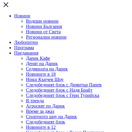
Новини
Водещи новини
Новини България
Новини от Света
Регионални новини
Любопитно
Програма
Предавания
Дарик Кафе
Денят на Дарик
Седмицата на Дарик
Новините в 18
Ники Кънчев Шоу
Следобедният блок с Димитър Панев
Следобедният блок с Надя Брайт
Следобедният блок с Гери Турийска
В тренда
Агросвят по Дарик
Време за джаз
Спортното шоу на Дарик
Следобедният блок
Новините в 12