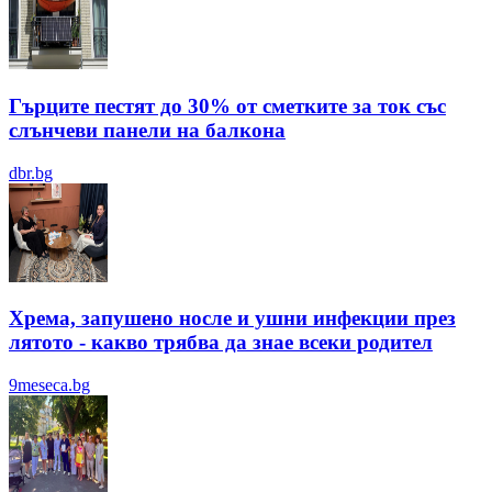
Гърците пестят до 30% от сметките за ток със
слънчеви панели на балкона
dbr.bg
Хрема, запушено носле и ушни инфекции през
лятотo - какво трябва да знае всеки родител
9meseca.bg