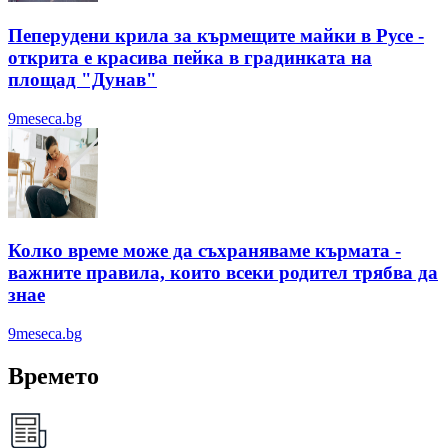
Пеперудени крила за кърмещите майки в Русе -
открита е красива пейка в градинката на
площад "Дунав"
9meseca.bg
Колко време може да съхраняваме кърмата -
важните правила, които всеки родител трябва да
знае
9meseca.bg
Времето