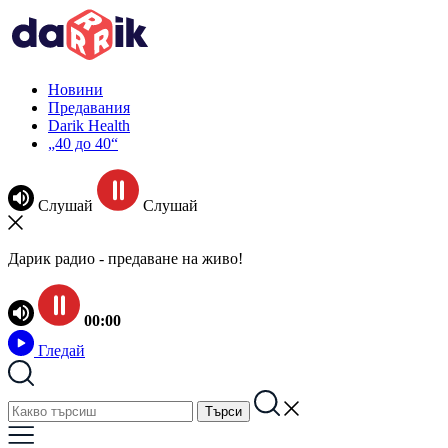
Новини
Предавания
Darik Health
„40 до 40“
Слушай
Слушай
Дарик радио - предаване на живо!
00:00
Гледай