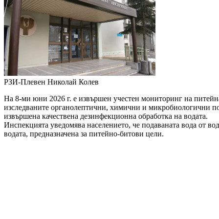
РЗИ-Плевен
Николай Колев
На 8-ми юни 2026 г. е извършен учестен мониторинг на питейн
изследваните органолептични, химични и микробиологични показ
извършена качествена дезинфекционна обработка на водата.
Инспекцията уведомява населението, че подаваната вода от во
водата, предназначена за питейно-битови цели.