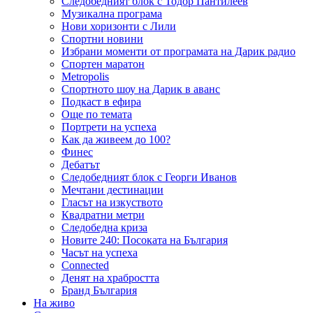
Следобедният блок с Тодор Пантилеев
Музикална програма
Нови хоризонти с Лили
Спортни новини
Избрани моменти от програмата на Дарик радио
Спортен маратон
Metropolis
Спортното шоу на Дарик в аванс
Подкаст в ефира
Още по темата
Портрети на успеха
Как да живеем до 100?
Финес
Дебатът
Следобедният блок с Георги Иванов
Мечтани дестинации
Гласът на изкуството
Квадратни метри
Следобедна криза
Новите 240: Посоката на България
Часът на успеха
Connected
Денят на храбростта
Бранд България
На живо