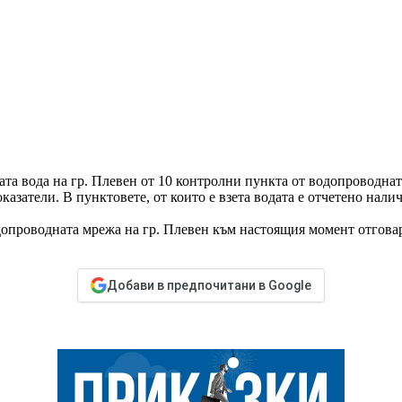
ата вода на гр. Плевен от 10 контролни пункта от водопроводна
атели. В пунктовете, от които е взета водата е отчетено наличи
допроводната мрежа на гр. Плевен към настоящия момент отговаря
Добави в предпочитани в Google