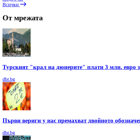
Всички
От мрежата
Турският "крал на дюнерите" плати 3 млн. евро з
dbr.bg
Първи вериги у нас премахват двойното обозначен
dbr.bg