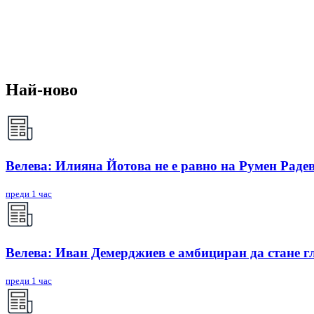
Най-ново
Велева: Илияна Йотова не е равно на Румен Радев
преди 1 час
Велева: Иван Демерджиев е амбициран да стане г
преди 1 час