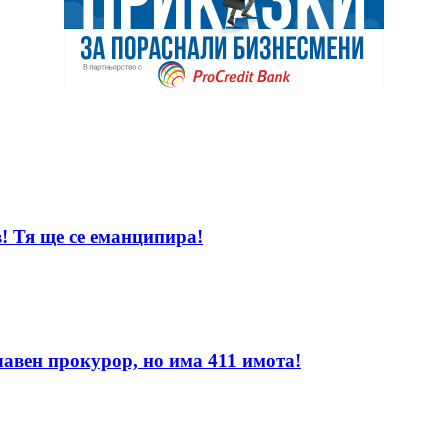
! Тя ще се еманципира!
лавен прокурор, но има 411 имота!