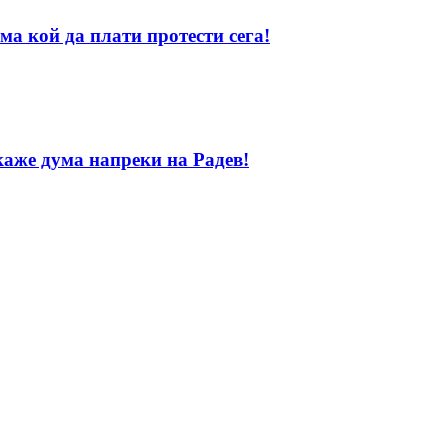
ма кой да плати протести сега!
каже дума напреки на Радев!