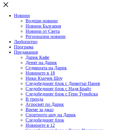
Новини
Водещи новини
Новини България
Новини от Света
Регионални новини
Любопитно
Програма
Предавания
Дарик Кафе
Денят на Дарик
Седмицата на Дарик
Новините в 18
Ники Кънчев Шоу
Следобедният блок с Димитър Панев
Следобедният блок с Надя Брайт
Следобедният блок с Гери Турийска
В тренда
Агросвят по Дарик
Време за джаз
Спортното шоу на Дарик
Следобедният блок
Новините в 12