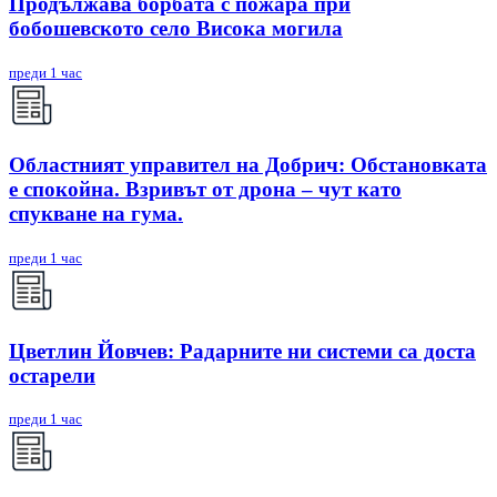
Продължава борбата с пожара при
бобошевското село Висока могила
преди 1 час
Областният управител на Добрич: Обстановката
е спокойна. Взривът от дрона – чут като
спукване на гума.
преди 1 час
Цветлин Йовчев: Радарните ни системи са доста
остарели
преди 1 час