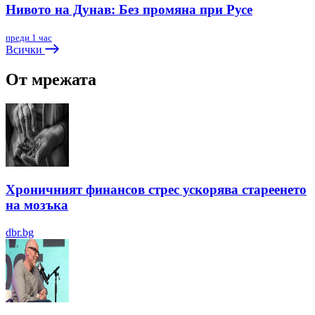
Нивото на Дунав: Без промяна при Русе
преди 1 час
Всички
От мрежата
Хроничният финансов стрес ускорява стареенето
на мозъка
dbr.bg