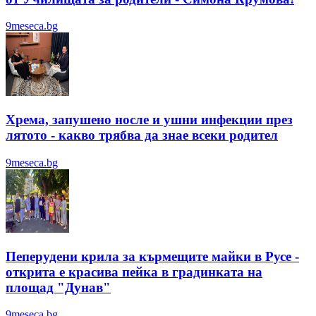
9meseca.bg
Хрема, запушено носле и ушни инфекции през
лятотo - какво трябва да знае всеки родител
9meseca.bg
Пеперудени крила за кърмещите майки в Русе -
открита е красива пейка в градинката на
площад "Дунав"
9meseca.bg