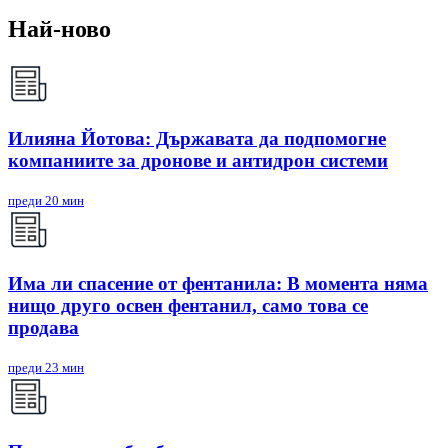
Най-ново
Илияна Йотова: Държавата да подпомогне
компаниите за дронове и антидрон системи
преди 20 мин
Има ли спасение от фентанила: В момента няма
нищо друго освен фентанил, само това се
продава
преди 23 мин