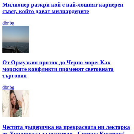
Милионер разкри кой е най-лошият кариерен
съвет, който дават милиардерите
dbr.bg
От Ормузкия проток до Черно море: Как
морските конфликти променят световната
търговия
dbr.bg
Честита дъщеричка на прекрасната ни лекторка
от Училищата за родители - Симона Крумова!