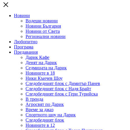
Новини
Водещи новини
Новини България
Новини от Света
Регионални новини
Любопитно
Програма
Предавания
Дарик Кафе
Денят на Дарик
Седмицата на Дарик
Новините в 18
Ники Кънчев Шоу
Следобедният блок с Димитър Панев
Следобедният блок с Надя Брайт
Следобедният блок с Гери Турийска
В тренда
Агросвят по Дарик
Време за джаз
Спортното шоу на Дарик
Следобедният блок
Новините в 12