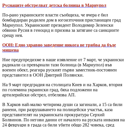
Руснаците обстрелват детска болница в Мариупол
По-рано украинските власти съобщиха, че вчера е бил
бомбардиран родилен дом в югоизточния пристанищен град
Мариупол. Украинският президент Володимир Зеленски
обвини Русия в геноцид и призова за затягане са санкциите
срещу нея.
ООН: Едно здравно заведение никога не трябва да бъде
мишена
Ние предупредихме в наше изявление от 7 март, че украински
радикали са превърнали тази болница (в Мариупол) във
военен обект, реагира руският първи заместник-постоянен
представител в ООН Дмитрий Полянски.
На 9 март предградия на столицата Киев и на Харков, втория
по големина украински град, бяха подложени на
артилерийски обстрел, отбелязва АП.
В Харков най-малко четирима души са загинали, а 15 са били
ранени, при разрушаването на полицейски участък, каза
представителят на украинската прокуратура Серхий
Болвинов. По негови данни от началото на руската инвазия на
24 февруари в града са били убити общо 282 човека, сред