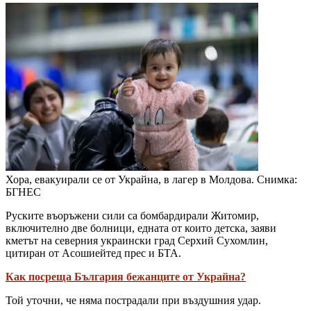
Хора, евакуирали се от Украйна, в лагер в Молдова. Снимка:
БГНЕС
Руските въоръжени сили са бомбардирали Житомир,
включително две болници, едната от които детска, заяви
кметът на северния украински град Серхий Сухомлин,
цитиран от Асошиейтед прес и БТА.
Как посреща България бежанците от Украйна?
Той уточни, че няма пострадали при въздушния удар.