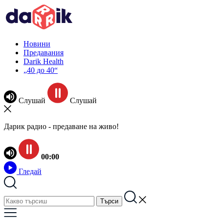
Новини
Предавания
Darik Health
„40 до 40“
Слушай
Слушай
Дарик радио - предаване на живо!
00:00
Гледай