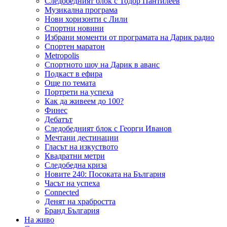
Следобедният блок с Тодор Пантилеев
Музикална програма
Нови хоризонти с Лили
Спортни новини
Избрани моменти от програмата на Дарик радио
Спортен маратон
Metropolis
Спортното шоу на Дарик в аванс
Подкаст в ефира
Още по темата
Портрети на успеха
Как да живеем до 100?
Финес
Дебатът
Следобедният блок с Георги Иванов
Мечтани дестинации
Гласът на изкуството
Квадратни метри
Следобедна криза
Новите 240: Посоката на България
Часът на успеха
Connected
Денят на храбростта
Бранд България
На живо