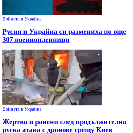
Войната в Украйна
Русия и Украйна си размениха по още
307 военнопленници
Войната в Украйна
Жертва и ранени след продължителна
руска атака с дронове срещу Киев