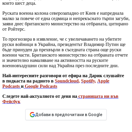
които шест деца.
Руската военна колона северозападно от Киев е напреднала
малко за повече от една седмица и непрекъснато търпи загуби,
заяви днес британското министерство на отбраната, цитирано
от Ройтерс.
То прогнозира в изявление, че с увеличаването на убитите
руски войници в Украйна, президентът Владимир Путин ще
бъде принуден да прехвърли в съседната страна още руски
военни части. Британското министерство на отбраната отчете
и значително намаляване на активността на руските
военновъздушни сили над Украйна през последните дни.
Най-интересните разговори от ефира на Дарик слушайте
в подкаста на радиото в
Soundcloud
,
Spotify
,
Apple
Podcasts
и
Google Podcasts
Следете най-актуалното от деня на
страницата ни във
Фейсбук
Добави в предпочитани в Google