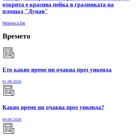
открита е красива пейка в градинката на
площад "Дунав"
9meseca.bg
Времето
Ето какво време ни очаква през уикенда
01.08.2026
Какво време ни очаква през уикенда?
06.06.2026