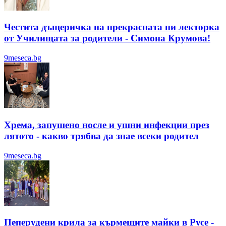
Честита дъщеричка на прекрасната ни лекторка
от Училищата за родители - Симона Крумова!
9meseca.bg
Хрема, запушено носле и ушни инфекции през
лятотo - какво трябва да знае всеки родител
9meseca.bg
Пеперудени крила за кърмещите майки в Русе -