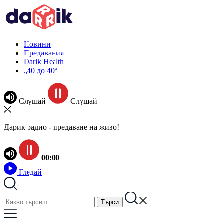
Новини
Предавания
Darik Health
„40 до 40“
Слушай
Слушай
Дарик радио - предаване на живо!
00:00
Гледай