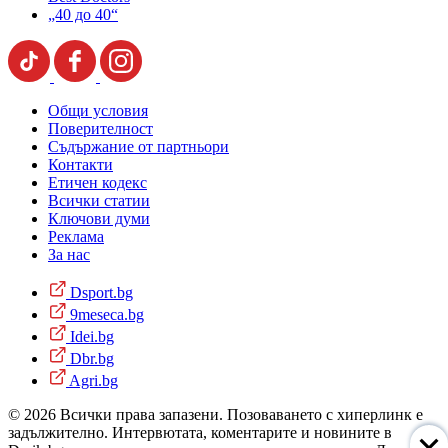
„40 до 40“
Общи условия
Поверителност
Съдържание от партньори
Контакти
Етичен кодекс
Всички статии
Ключови думи
Реклама
За нас
Dsport.bg
9meseca.bg
Idei.bg
Dbr.bg
Agri.bg
© 2026 Всички права запазени. Позоваването с хиперлинк е
задължително. Интервютата, коментарите и новините в