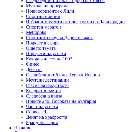
Следобедният блок с Тодор Пантилеев
Музикална програма
Нови хоризонти с Лили
Спортни новини
Избрани моменти от програмата на Дарик радио
Спортен маратон
Metropolis
Спортното шоу на Дарик в аванс
Подкаст в ефира
Още по темата
Портрети на успеха
Как да живеем до 100?
Финес
Дебатът
Следобедният блок с Георги Иванов
Мечтани дестинации
Гласът на изкуството
Квадратни метри
Следобедна криза
Новите 240: Посоката на България
Часът на успеха
Connected
Денят на храбростта
Бранд България
На живо