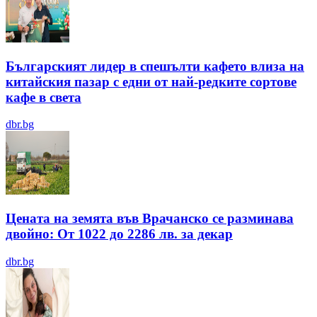
Българският лидер в спешълти кафето влиза на
китайския пазар с едни от най-редките сортове
кафе в света
dbr.bg
Цената на земята във Врачанско се разминава
двойно: От 1022 до 2286 лв. за декар
dbr.bg