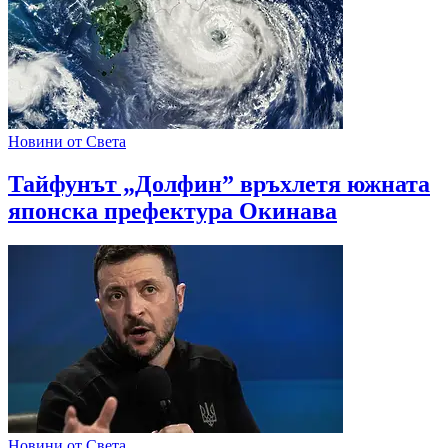
Новини от Света
Тайфунът „Долфин” връхлетя южната
японска префектура Окинава
Новини от Света