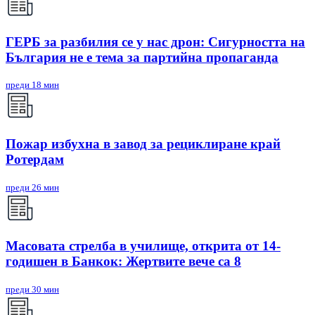
ГЕРБ за разбилия се у нас дрон: Сигурността на
България не е тема за партийна пропаганда
преди 18 мин
Пожар избухна в завод за рециклиране край
Ротердам
преди 26 мин
Масовата стрелба в училище, открита от 14-
годишен в Банкок: Жертвите вече са 8
преди 30 мин