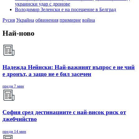
украински удар с дронове
Володимир Зеленски е на посещение в Белград
Русия
Украйна
обвинения
примирие
война
Най-ново
Надежда Нейнски: Най-важният въпрос е не чий
е дронът, а защо не е бил засечен
преди 7 мин
София сред дестинациите с най-висок риск от
джебчийство
преди 14 мин