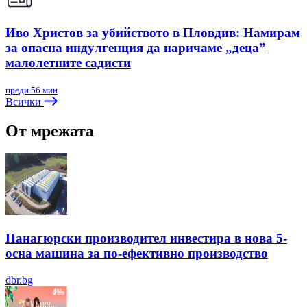
Иво Христов за убийството в Пловдив: Намирам
за опасна индулгенция да наричаме „деца”
малолетните садисти
преди 56 мин
Всички
От мрежата
Панагюрски производител инвестира в нова 5-
осна машина за по-ефективно производство
dbr.bg