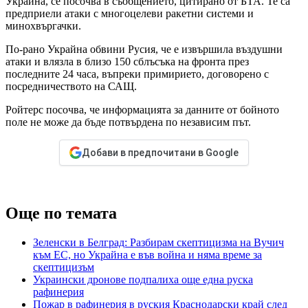
Украйна, се посочва в съобщението, цитирано от БТА. Те са
предприели атаки с многоцелеви ракетни системи и
минохвъргачки.
По-рано Украйна обвини Русия, че е извършила въздушни
атаки и влязла в близо 150 сблъсъка на фронта през
последните 24 часа, въпреки примирието, договорено с
посредничеството на САЩ.
Ройтерс посочва, че информацията за данните от бойното
поле не може да бъде потвърдена по независим път.
Добави в предпочитани в Google
Още по темата
Зеленски в Белград: Разбирам скептицизма на Вучич
към ЕС, но Украйна е във война и няма време за
скептицизъм
Украински дронове подпалиха още една руска
рафинерия
Пожар в рафинерия в руския Краснодарски край след