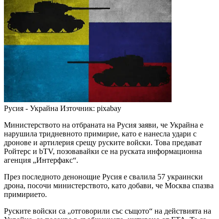
Русия - Украйна
Източник: pixabay
Министерството на отбраната на Русия заяви, че Украйна е
нарушила тридневното примирие, като е нанесла удари с
дронове и артилерия срещу руските войски. Това предават
Ройтерс и bTV, позовавайки се на руската информационна
агенция „Интерфакс“.
През последното денонощие Русия е свалила 57 украински
дрона, посочи министерството, като добави, че Москва спазва
примирието.
Руските войски са „отговорили със същото“ на действията на