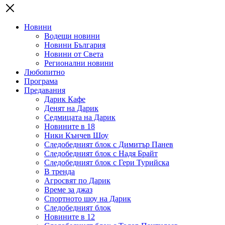
Новини
Водещи новини
Новини България
Новини от Света
Регионални новини
Любопитно
Програма
Предавания
Дарик Кафе
Денят на Дарик
Седмицата на Дарик
Новините в 18
Ники Кънчев Шоу
Следобедният блок с Димитър Панев
Следобедният блок с Надя Брайт
Следобедният блок с Гери Турийска
В тренда
Агросвят по Дарик
Време за джаз
Спортното шоу на Дарик
Следобедният блок
Новините в 12