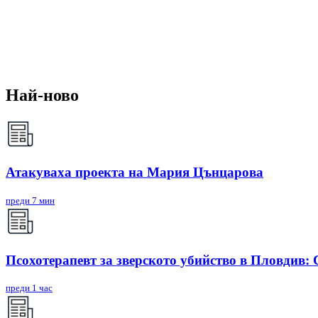
Най-ново
Атакуваха проекта на Мария Цънцарова
преди 7 мин
Псохотерапевт за зверското убийство в Пловдив:
преди 1 час