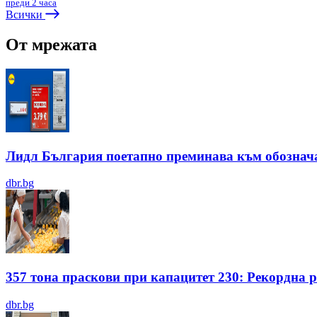
преди 2 часа
Всички
От мрежата
Лидл България поетапно преминава към обозначав
dbr.bg
357 тона праскови при капацитет 230: Рекордна
dbr.bg