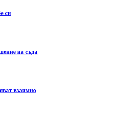
е си
шение на съда
няват взаимно