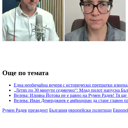
Още по темата
Една необичайна вечеря с исторически препратки изненад
„Летях по 30 минути седмично“: Млад пилот напусна Бъл
Велева: Илияна Йотова не е равно на Румен Радев! Тя ще
Велева: Иван Демерджиев е амбициран да стане главен пр
Румен Радев
президент
България
европейски политици
Европе