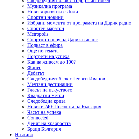
Следобедният блок с Тодор Пантилеев
Музикална програма
Нови хоризонти с Лили
Спортни новини
Избрани моменти от програмата на Дарик радио
Спортен маратон
Metropolis
Спортното шоу на Дарик в аванс
Подкаст в ефира
Още по темата
Портрети на успеха
Как да живеем до 100?
Финес
Дебатът
Следобедният блок с Георги Иванов
Мечтани дестинации
Гласът на изкуството
Квадратни метри
Следобедна криза
Новите 240: Посоката на България
Часът на успеха
Connected
Денят на храбростта
Бранд България
На живо