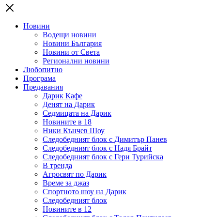
Новини
Водещи новини
Новини България
Новини от Света
Регионални новини
Любопитно
Програма
Предавания
Дарик Кафе
Денят на Дарик
Седмицата на Дарик
Новините в 18
Ники Кънчев Шоу
Следобедният блок с Димитър Панев
Следобедният блок с Надя Брайт
Следобедният блок с Гери Турийска
В тренда
Агросвят по Дарик
Време за джаз
Спортното шоу на Дарик
Следобедният блок
Новините в 12