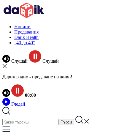
Новини
Предавания
Darik Health
„40 до 40“
Слушай
Слушай
Дарик радио - предаване на живо!
00:00
Гледай