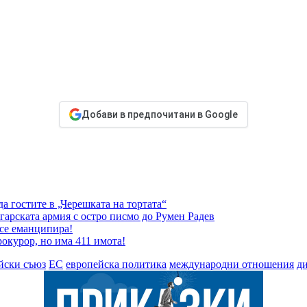
Добави в предпочитани в Google
а гостите в „Черешката на тортата“
гарската армия с остро писмо до Румен Радев
 се еманципира!
окурор, но има 411 имота!
йски съюз
ЕС
европейска политика
международни отношения
д