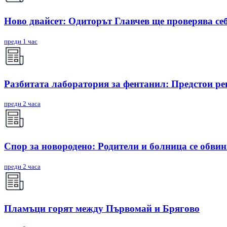
Ново двайсет: Одиторът Главчев ще проверява себ
преди 1 час
Разбитата лаборатория за фентанил: Предстои ре
преди 2 часа
Спор за новородено: Родители и болница се обви
преди 2 часа
Пламъци горят между Първомай и Брягово