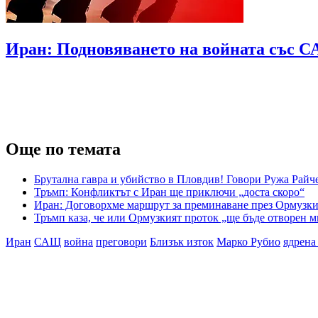
Иран: Подновяването на войната със СА
Още по темата
Брутална гавра и убийство в Пловдив! Говори Ружа Райч
Тръмп: Конфликтът с Иран ще приключи „доста скоро“
Иран: Договорхме маршрут за преминаване през Ормузки
Тръмп каза, че или Ормузкият проток „ще бъде отворен м
Иран
САЩ
война
преговори
Близък изток
Марко Рубио
ядрена