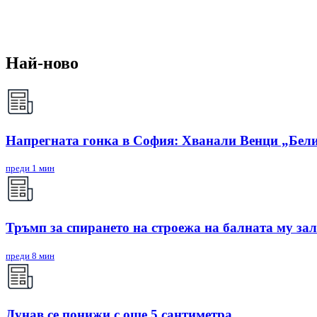
Най-ново
Напрегната гонка в София: Хванали Венци „Бели
преди 1 мин
Тръмп за спирането на строежа на балната му зал
преди 8 мин
Дунав се понижи с още 5 сантиметра