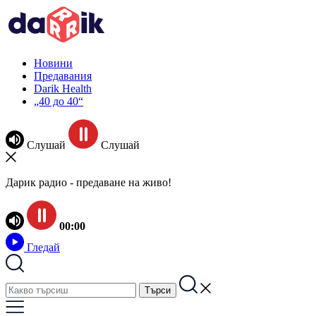
Новини
Предавания
Darik Health
„40 до 40“
Слушай
Слушай
Дарик радио - предаване на живо!
00:00
Гледай