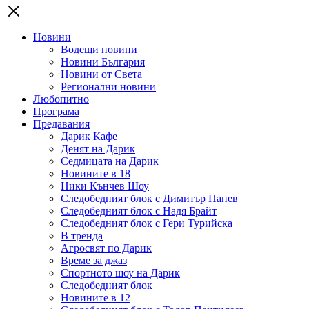
Новини
Водещи новини
Новини България
Новини от Света
Регионални новини
Любопитно
Програма
Предавания
Дарик Кафе
Денят на Дарик
Седмицата на Дарик
Новините в 18
Ники Кънчев Шоу
Следобедният блок с Димитър Панев
Следобедният блок с Надя Брайт
Следобедният блок с Гери Турийска
В тренда
Агросвят по Дарик
Време за джаз
Спортното шоу на Дарик
Следобедният блок
Новините в 12