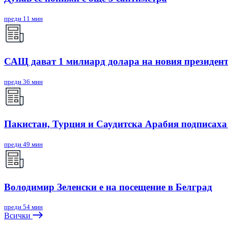
преди 11 мин
САЩ дават 1 милиард долара на новия президен
преди 36 мин
Пакистан, Турция и Саудитска Арабия подписаха
преди 49 мин
Володимир Зеленски е на посещение в Белград
преди 54 мин
Всички