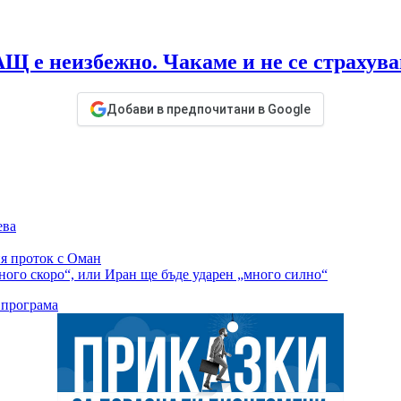
Щ е неизбежно. Чакаме и не се страхув
Добави в предпочитани в Google
ева
я проток с Оман
ного скоро“, или Иран ще бъде ударен „много силно“
 програма