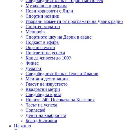
Следобедният блок с Тодор Пантилеев
Музикална програма
Нови хоризонти с Лили
Спортни новини
Избрани моменти от програмата на Дарик радио
Спортен маратон
Metropolis
Спортното шоу на Дарик в аванс
Подкаст в ефира
Още по темата
Портрети на успеха
Как да живеем до 100?
Финес
Дебатът
Следобедният блок с Георги Иванов
Мечтани дестинации
Гласът на изкуството
Квадратни метри
Следобедна криза
Новите 240: Посоката на България
Часът на успеха
Connected
Денят на храбростта
Бранд България
На живо