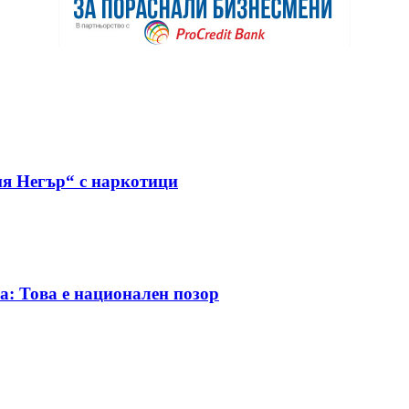
я Негър“ с наркотици
а: Това е национален позор