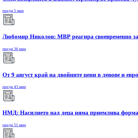
преди 5 мин
Любомир Николов: МВР реагира своевременно за
преди 36 мин
От 9 август край на двойните цени в левове и евро
преди 43 мин
НМД: Насилието над деца няма приемлива форм
преди 51 мин