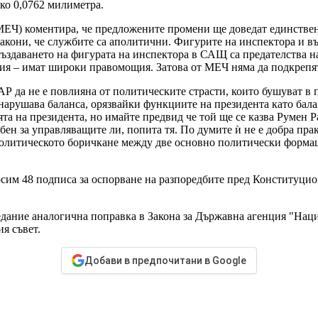
ко 0,0762 милиметра.
(МЕЧ) коментира, че предложените промени ще доведат единстве
кони, че службите са аполитични. Фигурите на инспектора и във
създаването на фигурата на инспектора в САЩ са предателства на
кия – имат широки правомощия. Затова от МЕЧ няма да подкрепят
Р да не е повлияна от политическите страсти, които бушуват в п
нарушава баланса, орязвайки функциите на президента като бала
а на президента, но имайте предвид че той ще се казва Румен Р
ен за управляващите ли, попита тя. По думите ѝ не е добра прак
политическото боричкане между две основно политически формац
им 48 подписа за оспорване на разпоредбите пред Конституционн
едание аналогична поправка в Закона за Държавна агенция "Наци
я съвет.
Добави в предпочитани в Google