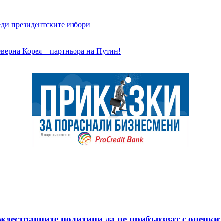
еди президентските избори
еверна Корея – партньора на Путин!
ждестранните политици да не прибързват с оценки