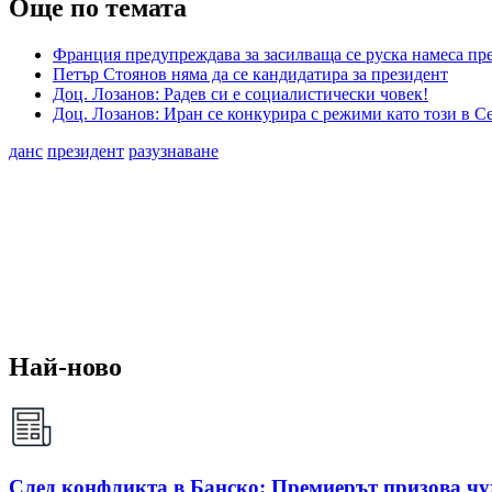
Още по темата
Франция предупреждава за засилваща се руска намеса пр
Петър Стоянов няма да се кандидатира за президент
Доц. Лозанов: Радев си е социалистически човек!
Доц. Лозанов: Иран се конкурира с режими като този в С
данс
президент
разузнаване
Най-ново
След конфликта в Банско: Премиерът призова чу