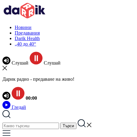
Новини
Предавания
Darik Health
„40 до 40“
Слушай
Слушай
Дарик радио - предаване на живо!
00:00
Гледай