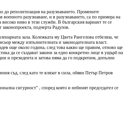
но до реполитизация на разузнаването. Промените
 военното разузнаване, и в разузнаването, са по примера на
 високо ниво в тези служби. В българския вариант те се
 законопроекта, подчерта Радулов.
ленарната зала. Колежката му Цвета Рангелова отбеляза, че
нсьор между изпълнителната и законодателната власт.
адев още около година, след това какво ще правим, отново ще
тика да се създават закони за едно конкретно лице в ущърб на
ии и президента и затова няма да го подкрепим, допълни
ия съд, след като те влязат в сила, обяви Петър Петров
онална сигурност" , според която и нейният председател се