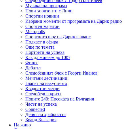
Следобедният блок с Тодор Пантилеев
Музикална програма
Нови хоризонти с Лили
Спортни новини
Избрани моменти от програмата на Дарик радио
Спортен маратон
Metropolis
Спортното шоу на Дарик в аванс
Подкаст в ефира
Още по темата
Портрети на успеха
Как да живеем до 100?
Финес
Дебатът
Следобедният блок с Георги Иванов
Мечтани дестинации
Гласът на изкуството
Квадратни метри
Следобедна криза
Новите 240: Посоката на България
Часът на успеха
Connected
Денят на храбростта
Бранд България
На живо