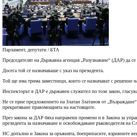
Парламент, депутати / БТА
Председателят на Държавна агенция „Разузнаване“ (ДАР) да се
Досега той се назначаваше с указ на президента.
Той ще има трима заместници, които се назначават с решение н
Инспекторът в ДАР е държавен служител по този закон, гласув
Не се прие предложението на Златан Златанов от „Възраждане“ 
прекратяване правомощията на настоящите.
През закона за ДАР бяха направени промени и в Закона за упра
президента за назначаване и освобождаване ръководителя на Сл
НС допълни и Закона за оръжията, боеприпасите, взривните ве