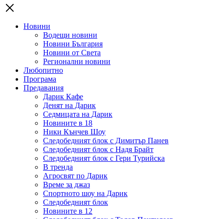
Новини
Водещи новини
Новини България
Новини от Света
Регионални новини
Любопитно
Програма
Предавания
Дарик Кафе
Денят на Дарик
Седмицата на Дарик
Новините в 18
Ники Кънчев Шоу
Следобедният блок с Димитър Панев
Следобедният блок с Надя Брайт
Следобедният блок с Гери Турийска
В тренда
Агросвят по Дарик
Време за джаз
Спортното шоу на Дарик
Следобедният блок
Новините в 12