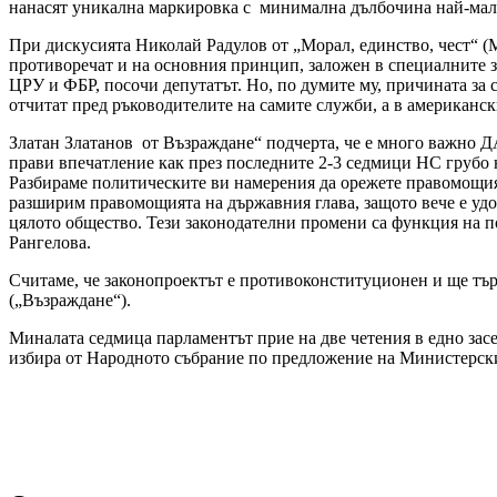
нанасят уникална маркировка с минимална дълбочина най-мал
При дискусията Николай Радулов от „Морал, единство, чест“ 
противоречат и на основния принцип, заложен в специалните за
ЦРУ и ФБР, посочи депутатът. Но, по думите му, причината за 
отчитат пред ръководителите на самите служби, а в американс
Златан Златанов от Възраждане“ подчерта, че е много важно ДА
прави впечатление как през последните 2-3 седмици НС грубо 
Разбираме политическите ви намерения да орежете правомощият
разширим правомощията на държавния глава, защото вече е удоб
цялото общество. Тези законодателни промени са функция на 
Рангелова.
Считаме, че законопроектът е противоконституционен и ще търс
(„Възраждане“).
Миналата седмица парламентът прие на две четения в едно зас
избира от Народното събрание по предложение на Министерски