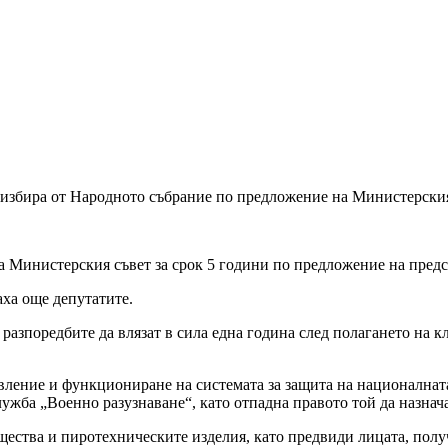
 избира от Народното събрание по предложение на Министерския 
а Министерския съвет за срок 5 години по предложение на предс
аха още депутатите.
разпоредбите да влязат в сила една година след полагането на к
вление и функциониране на системата за защита на националната
ужба „Военно разузнаване“, като отпадна правото той да назнач
щества и пиротехническите изделия, като предвиди лицата, полу