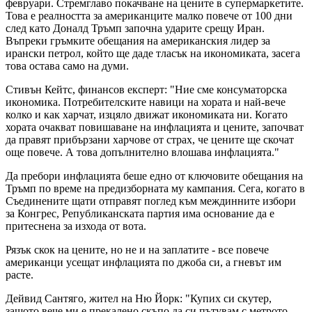
февруари. Стремглаво покачване на цените в супермаркетите.
Това е реалността за американците малко повече от 100 дни
след като Доналд Тръмп започна ударите срещу Иран.
Въпреки гръмките обещания на американския лидер за
ирански петрол, който ще даде тласък на икономиката, засега
това остава само на думи.
Стивън Кейтс, финансов експерт: "Ние сме консуматорска
икономика. Потребителските навици на хората и най-вече
колко и как харчат, изцяло движат икономиката ни. Когато
хората очакват повишаване на инфлацията и цените, започват
да правят прибързани харчове от страх, че цените ще скочат
още повече. А това допълнително влошава инфлацията."
Да пребори инфлацията беше едно от ключовите обещания на
Тръмп по време на предизборната му кампания. Сега, когато в
Съединените щати отправят поглед към междинните избори
за Конгрес, Републиканската партия има основание да е
притеснена за изхода от вота.
Рязък скок на цените, но не и на заплатите - все повече
американци усещат инфлацията по джоба си, а гневът им
расте.
Дейвид Сантяго, жител на Ню Йорк: "Купих си скутер,
защото вече ми е прекалено скъпо да си пътувам с метрото