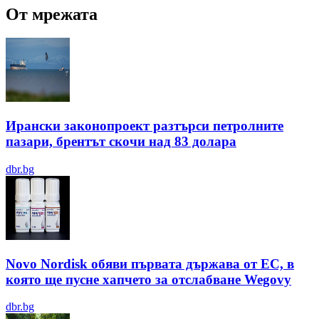
От мрежата
Ирански законопроект разтърси петролните
пазари, брентът скочи над 83 долара
dbr.bg
Novo Nordisk обяви първата държава от ЕС, в
която ще пусне хапчето за отслабване Wegovy
dbr.bg