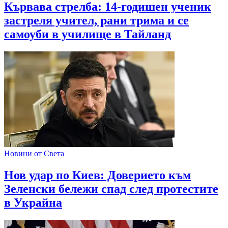
Кървава стрелба: 14-годишен ученик
застреля учител, рани трима и се
самоуби в училище в Тайланд
Новини от Света
Нов удар по Киев: Доверието към
Зеленски бележи спад след протестите
в Украйна