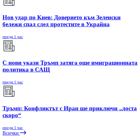
Нов удар по Киев: Доверието към Зеленски
бележи спад след протестите в Украйна
преди 1 час
С нови укази Тръмп затяга още имиграционната
политика в САЩ
преди 1 час
Тръмп: Конфликтът с Иран ще приключи „доста
скоро“
преди 1 час
Всички