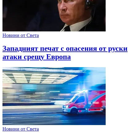
Новини от Света
Западният печат с опасения от руски
атаки срещу Европа
Новини от Света