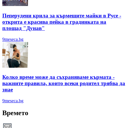
Пеперудени крила за кърмещите майки в Русе -
открита е красива пейка в градинката на
площад "Дунав"
9meseca.bg
Колко време може да съхраняваме кърмата -
важните правила, които всеки родител трябва да
знае
9meseca.bg
Времето