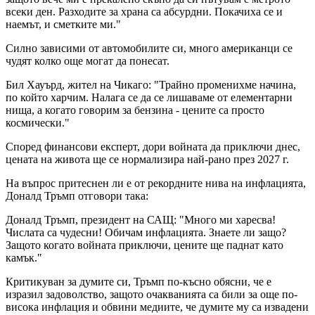
всеки ден. Разходите за храна са абсурдни. Покачиха се и
наемът, и сметките ми."
Силно зависими от автомобилите си, много американци се
чудят колко още могат да понесат.
Бил Хауърд, жител на Чикаго: "Трайно променихме начина,
по който харчим. Налага се да се лишаваме от елементарни
нища, а когато говорим за бензина - цените са просто
космически."
Според финансови експерт, дори войната да приключи днес,
цената на живота ще се нормализира най-рано през 2027 г.
На въпрос притеснен ли е от рекордните нива на инфлацията,
Доналд Тръмп отговори така:
Доналд Тръмп, президент на САЩ: "Много ми харесва!
Числата са чудесни! Обичам инфлацията. Знаете ли защо?
Защото когато войната приключи, цените ще паднат като
камък."
Критикуван за думите си, Тръмп по-късно обясни, че е
изразил задоволство, защото очакванията са били за още по-
висока инфлация и обвини медиите, че думите му са извадени