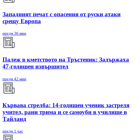
Западният печат с опасения от руски атаки
срещу Европа
преди 36 мин
Палеж в кметството на Тръстеник: Задържаха
47-годишен извършител
преди 42 мин
Кървава стрелба: 14-годишен ученик застреля
учител, рани трима и се самоуби в училище в
Тайланд
преди 1 час