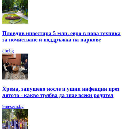
Пловдив инвестира 5 млн. евро в нова техника
за почистване и поддръжка на паркове
dbr.bg
Хрема, запушено носле и ушни инфекции през
лятотo - какво трябва да знае всеки родител
9meseca.bg