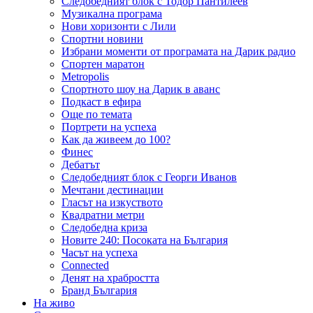
Следобедният блок с Тодор Пантилеев
Музикална програма
Нови хоризонти с Лили
Спортни новини
Избрани моменти от програмата на Дарик радио
Спортен маратон
Metropolis
Спортното шоу на Дарик в аванс
Подкаст в ефира
Още по темата
Портрети на успеха
Как да живеем до 100?
Финес
Дебатът
Следобедният блок с Георги Иванов
Мечтани дестинации
Гласът на изкуството
Квадратни метри
Следобедна криза
Новите 240: Посоката на България
Часът на успеха
Connected
Денят на храбростта
Бранд България
На живо