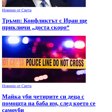
Новини от Света
Тръмп: Конфликтът с Иран ще
приключи „доста скоро“
Новини от Света
Майка уби четирите си деца с
помощта на баба им, след което се
самоуби