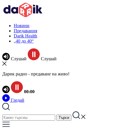
Новини
Предавания
Darik Health
„40 до 40“
Слушай
Слушай
Дарик радио - предаване на живо!
00:00
Гледай