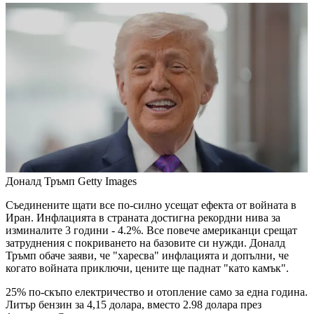
Доналд Тръмп
Getty Images
Съединените щати все по-силно усещат ефекта от войната в
Иран. Инфлацията в страната достигна рекордни нива за
изминалите 3 години - 4.2%. Все повече американци срещат
затруднения с покриването на базовите си нужди. Доналд
Тръмп обаче заяви, че "харесва" инфлацията и допълни, че
когато войната приключи, цените ще паднат "като камък".
25% по-скъпо електричество и отопление само за една година.
Литър бензин за 4,15 долара, вместо 2.98 долара през