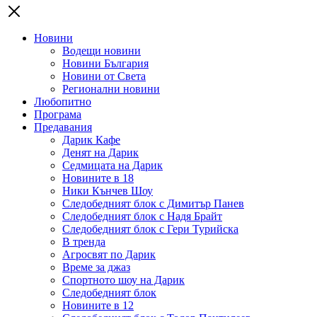
Новини
Водещи новини
Новини България
Новини от Света
Регионални новини
Любопитно
Програма
Предавания
Дарик Кафе
Денят на Дарик
Седмицата на Дарик
Новините в 18
Ники Кънчев Шоу
Следобедният блок с Димитър Панев
Следобедният блок с Надя Брайт
Следобедният блок с Гери Турийска
В тренда
Агросвят по Дарик
Време за джаз
Спортното шоу на Дарик
Следобедният блок
Новините в 12