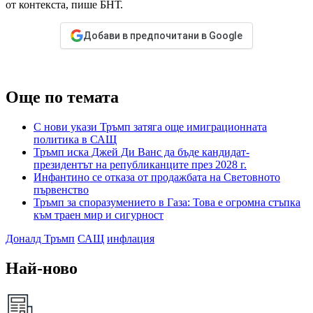
от контекста, пише БНТ.
Добави в предпочитани в Google
Още по темата
С нови укази Тръмп затяга още имиграционната
политика в САЩ
Тръмп иска Джей Ди Ванс да бъде кандидат-
президентът на републиканците през 2028 г.
Инфантино се отказа от продажбата на Световното
първенство
Тръмп за споразумението в Газа: Това е огромна стъпка
към траен мир и сигурност
Доналд Тръмп
САЩ
инфлация
Най-ново