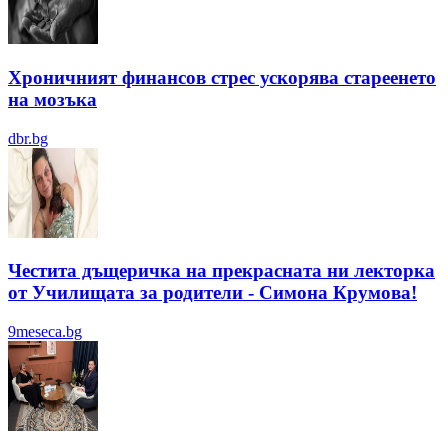
Хроничният финансов стрес ускорява стареенето
на мозъка
dbr.bg
Честита дъщеричка на прекрасната ни лекторка
от Училищата за родители - Симона Крумова!
9meseca.bg