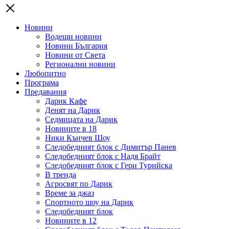
Новини
Водещи новини
Новини България
Новини от Света
Регионални новини
Любопитно
Програма
Предавания
Дарик Кафе
Денят на Дарик
Седмицата на Дарик
Новините в 18
Ники Кънчев Шоу
Следобедният блок с Димитър Панев
Следобедният блок с Надя Брайт
Следобедният блок с Гери Турийска
В тренда
Агросвят по Дарик
Време за джаз
Спортното шоу на Дарик
Следобедният блок
Новините в 12