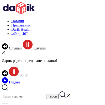
Новини
Предавания
Darik Health
„40 до 40“
Слушай
Слушай
Дарик радио - предаване на живо!
00:00
Гледай