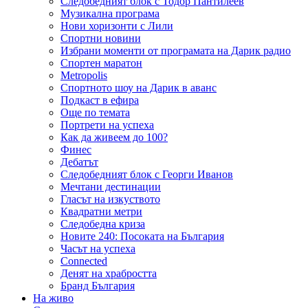
Следобедният блок с Тодор Пантилеев
Музикална програма
Нови хоризонти с Лили
Спортни новини
Избрани моменти от програмата на Дарик радио
Спортен маратон
Metropolis
Спортното шоу на Дарик в аванс
Подкаст в ефира
Още по темата
Портрети на успеха
Как да живеем до 100?
Финес
Дебатът
Следобедният блок с Георги Иванов
Мечтани дестинации
Гласът на изкуството
Квадратни метри
Следобедна криза
Новите 240: Посоката на България
Часът на успеха
Connected
Денят на храбростта
Бранд България
На живо