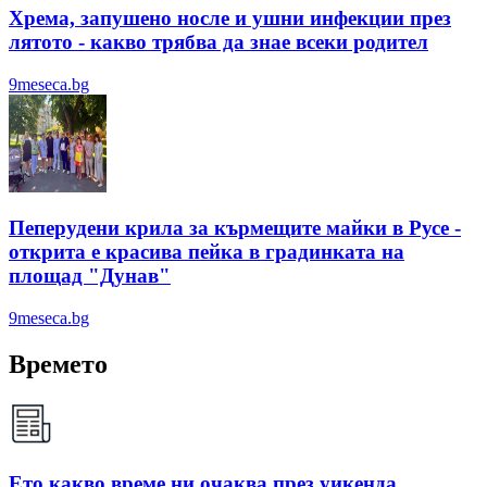
Хрема, запушено носле и ушни инфекции през
лятотo - какво трябва да знае всеки родител
9meseca.bg
Пеперудени крила за кърмещите майки в Русе -
открита е красива пейка в градинката на
площад "Дунав"
9meseca.bg
Времето
Ето какво време ни очаква през уикенда