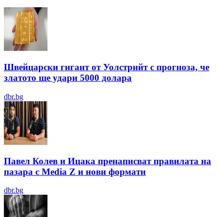
Швейцарски гигант от Уолстрийт с прогноза, че
златото ще удари 5000 долара
dbr.bg
Павел Колев и Ицака пренаписват правилата на
пазара с Media Z и нови формати
dbr.bg