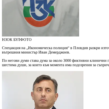
НЗОК
БУЛФОТО
Спецакция на „Икономическа полиция“ в Пловдив разкри източ
вътрешния министър Иван Демерджиев.
По негови думи става дума за около 3000 фиктивни клинични п
шестима души, за които към момента има подозрения за съприч