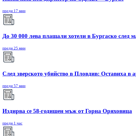
преди 17 мин
До 30 000 лева плащали хотели в Бургаско след 
преди 25 мин
След зверското убийство в Пловдив: Оставиха в 
преди 57 мин
Издирва се 58-годишен мъж от Горна Оряховица
преди 1 час