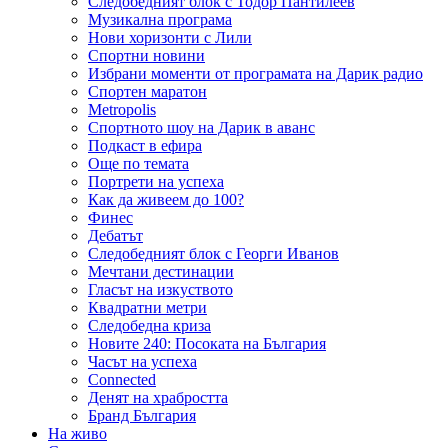
Следобедният блок с Тодор Пантилеев
Музикална програма
Нови хоризонти с Лили
Спортни новини
Избрани моменти от програмата на Дарик радио
Спортен маратон
Metropolis
Спортното шоу на Дарик в аванс
Подкаст в ефира
Още по темата
Портрети на успеха
Как да живеем до 100?
Финес
Дебатът
Следобедният блок с Георги Иванов
Мечтани дестинации
Гласът на изкуството
Квадратни метри
Следобедна криза
Новите 240: Посоката на България
Часът на успеха
Connected
Денят на храбростта
Бранд България
На живо