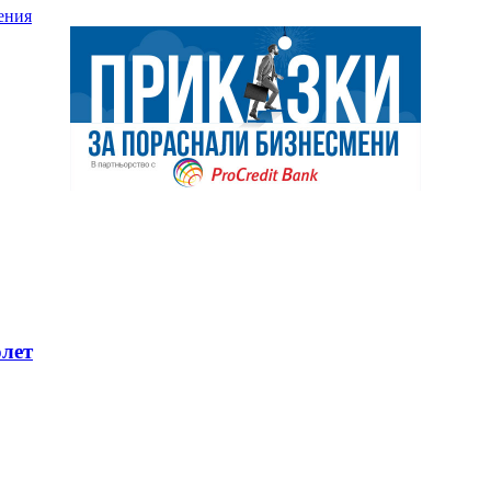
ения
олет