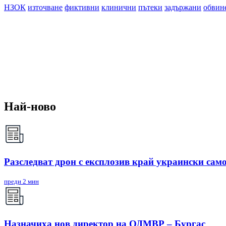
НЗОК
източване
фиктивни
клинични
пътеки
задържани
обвин
Най-ново
Разследват дрон с експлозив край украински сам
преди 2 мин
Назначиха нов директор на ОДМВР – Бургас