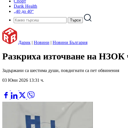
Спорт
Darik Health
„40 до 40“
Дарик
|
Новини
|
Новини България
Разкриха източване на НЗОК
Задържани са шестима души, повдигнати са пет обвинения
03 Юни 2026 13:31 ч.