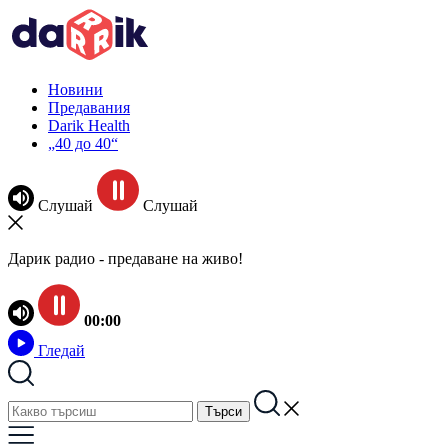
Новини
Предавания
Darik Health
„40 до 40“
Слушай
Слушай
Дарик радио - предаване на живо!
00:00
Гледай