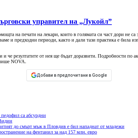
търговски управител на „Лукойл”
ощта на печати на лекари, които в голямата си част дори не са з
дваме и предходни периоди, както и дали тази практика е била из
 и че резултатите от нея ще бъдат доразвити. Подробности по а
 пише NOVA.
Добави в предпочитани в Google
е педофил са абсурдни
 Видин
ебитият до смърт мъж в Пловдив е бил нападнат от младежи
остранение на фентанил за над 157 млн. евро