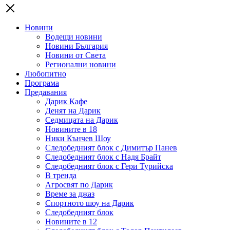
Новини
Водещи новини
Новини България
Новини от Света
Регионални новини
Любопитно
Програма
Предавания
Дарик Кафе
Денят на Дарик
Седмицата на Дарик
Новините в 18
Ники Кънчев Шоу
Следобедният блок с Димитър Панев
Следобедният блок с Надя Брайт
Следобедният блок с Гери Турийска
В тренда
Агросвят по Дарик
Време за джаз
Спортното шоу на Дарик
Следобедният блок
Новините в 12