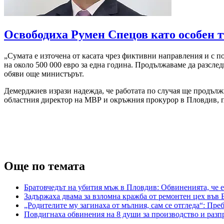
Освободиха Румен Спецов като особен 
„Сумата е източена от касата чрез фиктивни направления и с пом
на около 500 000 евро за една година. Продължаваме да разсле
обяви още министърът.
Демерджиев изрази надежда, че работата по случая ще продължи
областния директор на МВР и окръжния прокурор в Пловдив,
Още по темата
Братовчедът на убития мъж в Пловдив: Обвиненията, че 
Задържаха двама за взломна кражба от ремонтен цех във
„Родителите му загинаха от мълния, сам се отгледа“: Пр
Повдигнаха обвинения на 8 души за производство и разпр