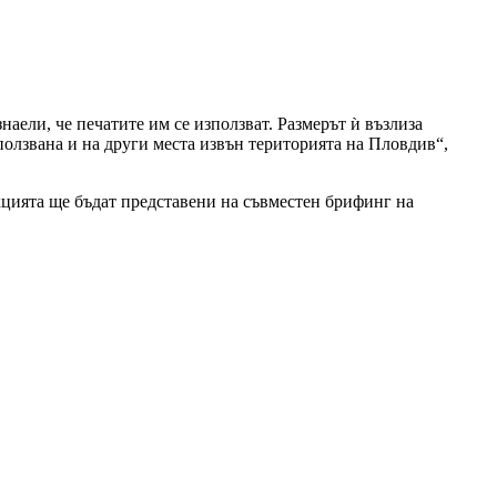
наели, че печатите им се използват. Размерът ѝ възлиза
ползвана и на други места извън територията на Пловдив“,
кцията ще бъдат представени на съвместен брифинг на