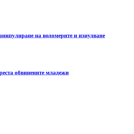
манипулиране на водомерите и изнудване
ареста обвинените младежи