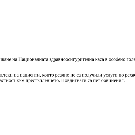
ване на Националната здравноосигурителна каса в особено гол
ътеки на пациенти, които реално не са получили услуги по реха
астност към престъплението. Повдигнати са пет обвинения.