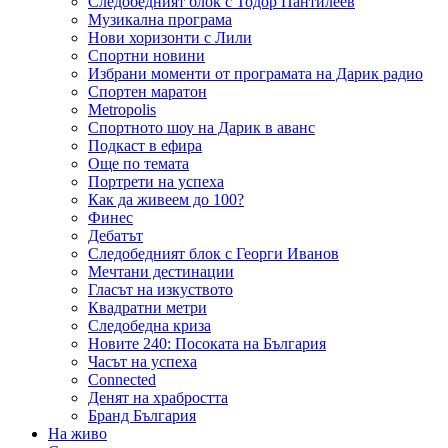
Следобедният блок с Тодор Пантилеев
Музикална програма
Нови хоризонти с Лили
Спортни новини
Избрани моменти от програмата на Дарик радио
Спортен маратон
Metropolis
Спортното шоу на Дарик в аванс
Подкаст в ефира
Още по темата
Портрети на успеха
Как да живеем до 100?
Финес
Дебатът
Следобедният блок с Георги Иванов
Мечтани дестинации
Гласът на изкуството
Квадратни метри
Следобедна криза
Новите 240: Посоката на България
Часът на успеха
Connected
Денят на храбростта
Бранд България
На живо