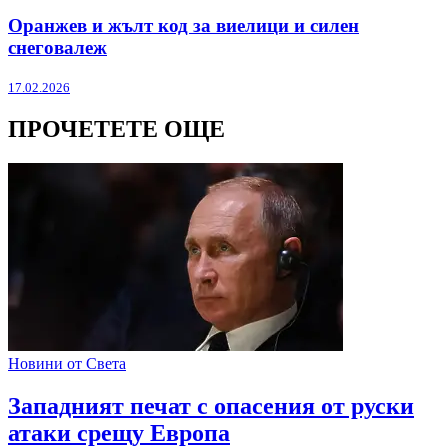
Оранжев и жълт код за виелици и силен
снеговалеж
17.02.2026
ПРОЧЕТЕТЕ ОЩЕ
Новини от Света
Западният печат с опасения от руски
атаки срещу Европа