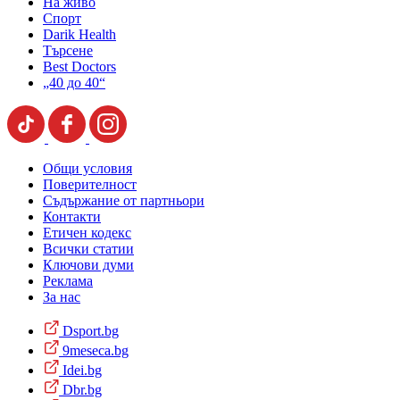
На живо
Спорт
Darik Health
Търсене
Best Doctors
„40 до 40“
Общи условия
Поверителност
Съдържание от партньори
Контакти
Етичен кодекс
Всички статии
Ключови думи
Реклама
За нас
Dsport.bg
9meseca.bg
Idei.bg
Dbr.bg