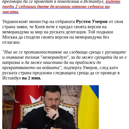
преговори да се проведат в понеделник в Истанбул,
където
преди 2 седмици двете делегации отново седнаха на
масата.
Украинският министър на отбраната
Рустем Умеров
от своя
страна заяви, че Киев вече е предал своята версия на
меморандума за мир на руската делегация. Той подкани
Москва да сподели своята версия на меморандума без
отлагане.
"Ние не се противопоставяме на следващи срещи с руснаците
и очакваме техния "меморандум", за да може срещата да не е
напразна и да може наистина да ни приближи до
прекратяването на войната",
подчерта Умеров, след като
руската страна предложи следващата среща да се проведе в
Истанбул
на 2 юни.