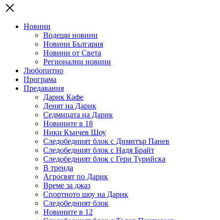
Новини
Водещи новини
Новини България
Новини от Света
Регионални новини
Любопитно
Програма
Предавания
Дарик Кафе
Денят на Дарик
Седмицата на Дарик
Новините в 18
Ники Кънчев Шоу
Следобедният блок с Димитър Панев
Следобедният блок с Надя Брайт
Следобедният блок с Гери Турийска
В тренда
Агросвят по Дарик
Време за джаз
Спортното шоу на Дарик
Следобедният блок
Новините в 12