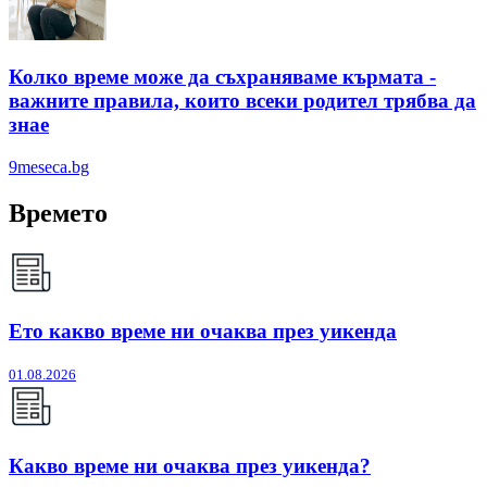
Колко време може да съхраняваме кърмата -
важните правила, които всеки родител трябва да
знае
9meseca.bg
Времето
Ето какво време ни очаква през уикенда
01.08.2026
Какво време ни очаква през уикенда?