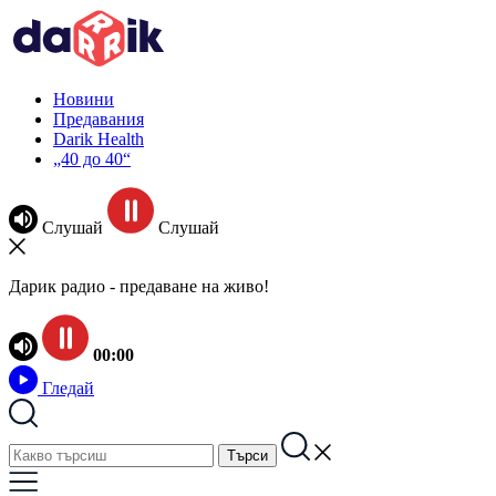
Новини
Предавания
Darik Health
„40 до 40“
Слушай
Слушай
Дарик радио - предаване на живо!
00:00
Гледай