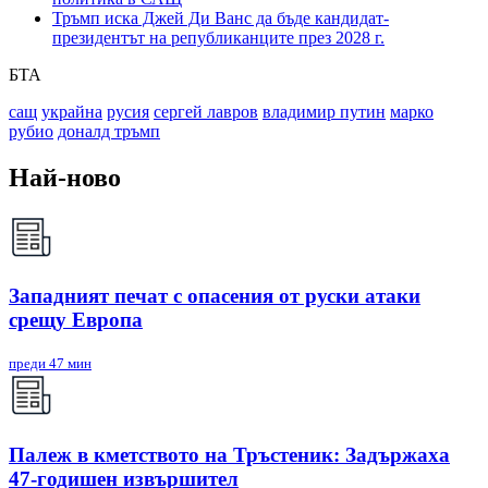
Тръмп иска Джей Ди Ванс да бъде кандидат-
президентът на републиканците през 2028 г.
БТА
сащ
украйна
русия
сергей лавров
владимир путин
марко
рубио
доналд тръмп
Най-ново
Западният печат с опасения от руски атаки
срещу Европа
преди 47 мин
Палеж в кметството на Тръстеник: Задържаха
47-годишен извършител