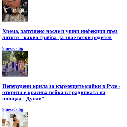
Хрема, запушено носле и ушни инфекции през
лятотo - какво трябва да знае всеки родител
9meseca.bg
Пеперудени крила за кърмещите майки в Русе -
открита е красива пейка в градинката на
площад "Дунав"
9meseca.bg