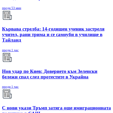
преди 53 мин
Кървава стрелба: 14-годишен ученик застреля
учител, рани трима и се самоуби в училище в
Тайланд
преди 1 час
Нов удар по Киев: Доверието към Зеленски
бележи спад след протестите в Украйна
преди 1 час
С нови укази Тръмп затяга още имиграционната