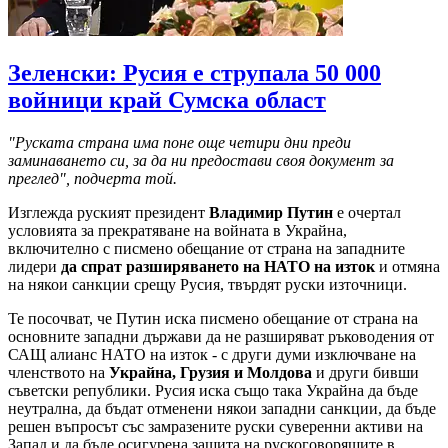
Зеленски: Русия е струпала 50 000
войници край Сумска област
"Руската страна има поне още четири дни преди
заминаването си, за да ни предостави своя документ за
преглед", подчерта той.
Изглежда руският президент
Владимир Путин
е очертал
условията за прекратяване на войната в Украйна,
включително с писмено обещание от страна на западните
лидери
да спрат разширяването на НАТО на изток
и отмяна
на някои санкции срещу Русия, твърдят руски източници.
Те посочват, че Путин иска писмено обещание от страна на
основните западни държави да не разширяват ръководения от
САЩ алианс НАТО на изток - с други думи изключване на
членството на
Украйна, Грузия и Молдова
и други бивши
съветски републики. Русия иска също така Украйна да бъде
неутрална, да бъдат отменени някои западни санкции, да бъде
решен въпросът със замразените руски суверенни активи на
Запад и да бъде осигурена защита на рускоговорящите в