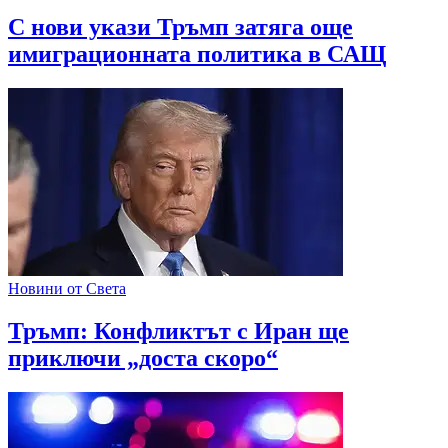
С нови укази Тръмп затяга още
имиграционната политика в САЩ
Новини от Света
Тръмп: Конфликтът с Иран ще
приключи „доста скоро“