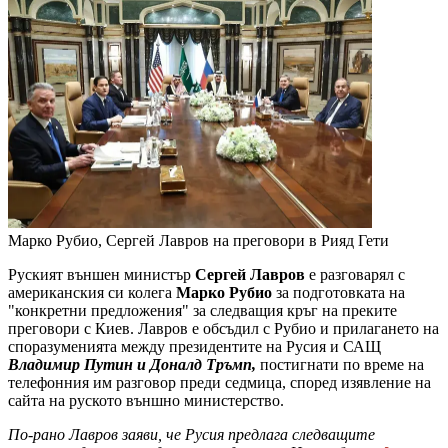
Марко Рубио, Сергей Лавров на преговори в Рияд
Гети
Руският външен министър
Сергей Лавров
е разговарял с
американския си колега
Марко Рубио
за подготовката на
"конкретни предложения" за следващия кръг на преките
преговори с Киев. Лавров е обсъдил с Рубио и прилагането на
споразуменията между президентите на Русия и САЩ
Владимир Путин и Доналд Тръмп,
постигнати по време на
телефонния им разговор преди седмица, според изявление на
сайта на руското външно министерство.
По-рано Лавров заяви, че Русия предлага следващите