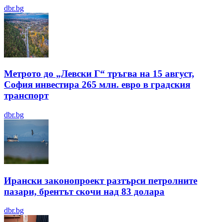
dbr.bg
Метрото до „Левски Г“ тръгва на 15 август,
София инвестира 265 млн. евро в градския
транспорт
dbr.bg
Ирански законопроект разтърси петролните
пазари, брентът скочи над 83 долара
dbr.bg