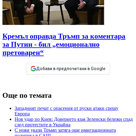
Кремъл оправда Тръмп за коментара
за Путин - бил „емоционално
претоварен“
Добави в предпочитани в Google
Още по темата
Западният печат с опасения от руски атаки срещу
Европа
Нов удар по Киев: Доверието към Зеленски бележи спад
след протестите в Украйна
С нови укази Тръмп затяга още имиграционната
политика в САЩ