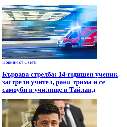
Новини от Света
Кървава стрелба: 14-годишен ученик
застреля учител, рани трима и се
самоуби в училище в Тайланд