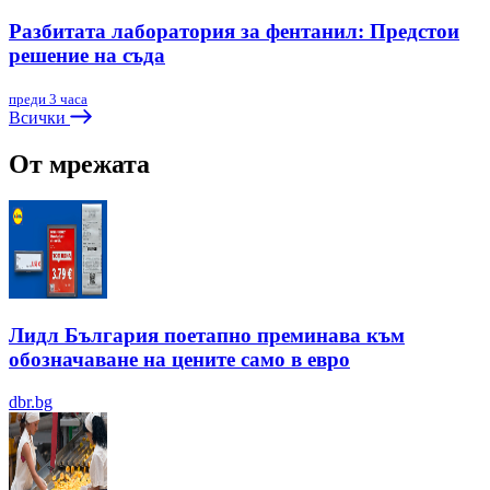
Разбитата лаборатория за фентанил: Предстои
решение на съда
преди 3 часа
Всички
От мрежата
Лидл България поетапно преминава към
обозначаване на цените само в евро
dbr.bg