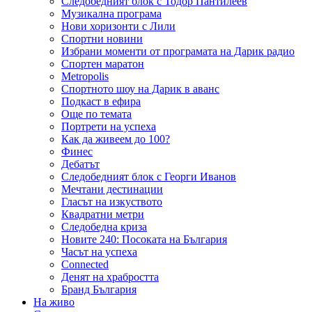
Следобедният блок с Тодор Пантилеев
Музикална програма
Нови хоризонти с Лили
Спортни новини
Избрани моменти от програмата на Дарик радио
Спортен маратон
Metropolis
Спортното шоу на Дарик в аванс
Подкаст в ефира
Още по темата
Портрети на успеха
Как да живеем до 100?
Финес
Дебатът
Следобедният блок с Георги Иванов
Мечтани дестинации
Гласът на изкуството
Квадратни метри
Следобедна криза
Новите 240: Посоката на България
Часът на успеха
Connected
Денят на храбростта
Бранд България
На живо