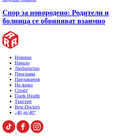
Спор за новородено: Родители и
болница се обвиняват взаимно
Новини
Начало
Любопитно
Програма
Предавания
На живо
Спорт
Darik Health
Търсене
Best Doctors
„40 до 40“