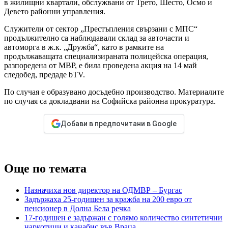
в жилищни квартали, обслужвани от Трето, Шесто, Осмо и
Девето районни управления.
Служители от сектор „Престъпления свързани с МПС“
продължително са наблюдавали склад за авточасти и
автоморга в ж.к. „Дружба“, като в рамките на
продължаващата специализираната полицейска операция,
разпоредена от МВР, е била проведена акция на 14 май
следобед, предаде bTV.
По случая е образувано досъдебно производство. Материалите
по случая са докладвани на Софийска районна прокуратура.
Добави в предпочитани в Google
Още по темата
Назначиха нов директор на ОДМВР – Бургас
Задържаха 25-годишен за кражба на 200 евро от
пенсионер в Долна Бела речка
17-годишен е задържан с голямо количество синтетични
наркотици и канабис във Враца