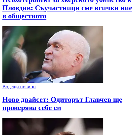
Пловдив: Съучастници сме всички ние
в обществото
Водещи новини
Ново двайсет: Одиторът Главчев ще
проверява себе си