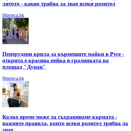
лятотo - какво трябва да знае всеки родител
9meseca.bg
Пеперудени крила за кърмещите майки в Русе -
открита е красива пейка в градинката на
площад "Дунав"
9meseca.bg
Колко време може да съхраняваме кърмата -
важните правила, които всеки родител трябва да
знае