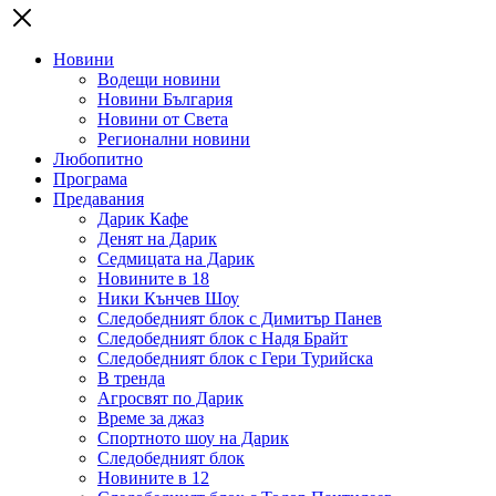
Новини
Водещи новини
Новини България
Новини от Света
Регионални новини
Любопитно
Програма
Предавания
Дарик Кафе
Денят на Дарик
Седмицата на Дарик
Новините в 18
Ники Кънчев Шоу
Следобедният блок с Димитър Панев
Следобедният блок с Надя Брайт
Следобедният блок с Гери Турийска
В тренда
Агросвят по Дарик
Време за джаз
Спортното шоу на Дарик
Следобедният блок
Новините в 12