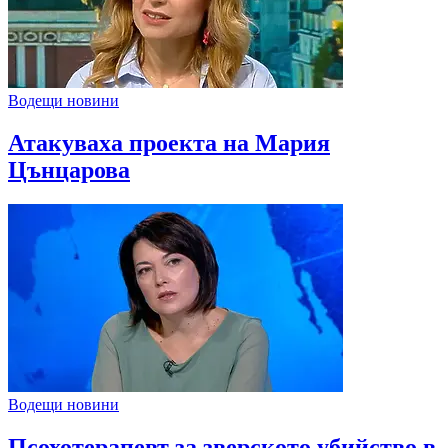
Водещи новини
Атакуваха проекта на Мария
Цънцарова
Водещи новини
Псохотерапевт за зверското убийство в