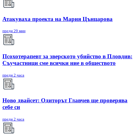
Атакуваха проекта на Мария Цънцарова
преди 29 мин
Псохотерапевт за зверското убийство в Пловдив:
Съучастници сме всички ние в обществото
преди 2 часа
Ново двайсет: Одиторът Главчев ще проверява
себе си
преди 2 часа