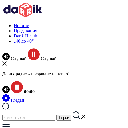
Новини
Предавания
Darik Health
„40 до 40“
Слушай
Слушай
Дарик радио - предаване на живо!
00:00
Гледай