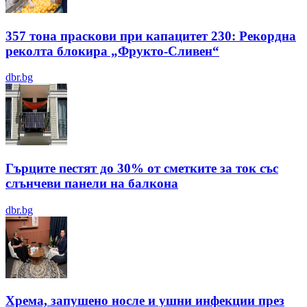
357 тона праскови при капацитет 230: Рекордна
реколта блокира „Фрукто-Сливен“
dbr.bg
Гърците пестят до 30% от сметките за ток със
слънчеви панели на балкона
dbr.bg
Хрема, запушено носле и ушни инфекции през