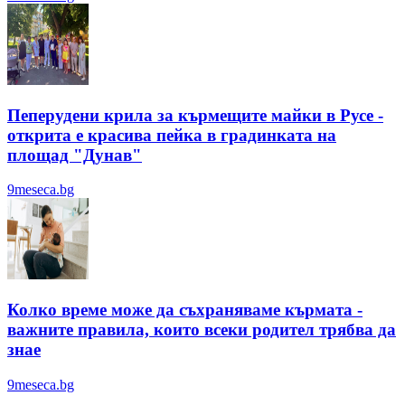
Пеперудени крила за кърмещите майки в Русе -
открита е красива пейка в градинката на
площад "Дунав"
9meseca.bg
Колко време може да съхраняваме кърмата -
важните правила, които всеки родител трябва да
знае
9meseca.bg