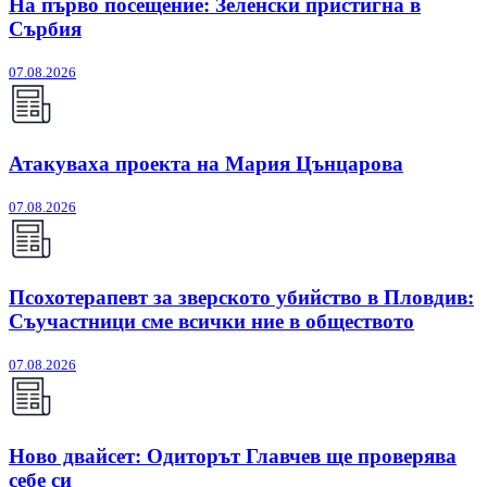
На първо посещение: Зеленски пристигна в
Сърбия
07.08.2026
Атакуваха проекта на Мария Цънцарова
07.08.2026
Псохотерапевт за зверското убийство в Пловдив:
Съучастници сме всички ние в обществото
07.08.2026
Ново двайсет: Одиторът Главчев ще проверява
себе си