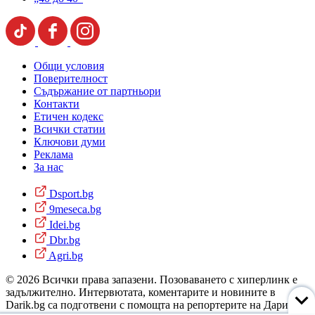
Общи условия
Поверителност
Съдържание от партньори
Контакти
Етичен кодекс
Всички статии
Ключови думи
Реклама
За нас
Dsport.bg
9meseca.bg
Idei.bg
Dbr.bg
Agri.bg
© 2026 Всички права запазени. Позоваването с хиперлинк е
задължително. Интервютата, коментарите и новините в
Darik.bg са подготвени с помощта на репортерите на Дарик