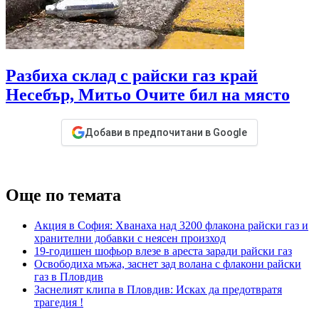
Разбиха склад с райски газ край
Несебър, Митьо Очите бил на място
Добави в предпочитани в Google
Още по темата
Акция в София: Хванаха над 3200 флакона райски газ и
хранителни добавки с неясен произход
19-годишен шофьор влезе в ареста заради райски газ
Освободиха мъжа, заснет зад волана с флакони райски
газ в Пловдив
Заснелият клипа в Пловдив: Исках да предотвратя
трагедия !