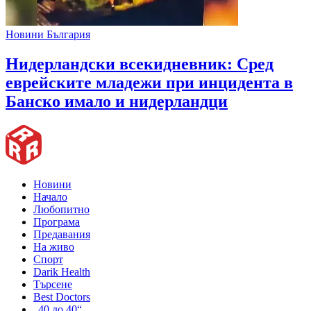
Новини България
Нидерландски всекидневник: Сред
еврейските младежи при инцидента в
Банско имало и нидерландци
Новини
Начало
Любопитно
Програма
Предавания
На живо
Спорт
Darik Health
Търсене
Best Doctors
„40 до 40“