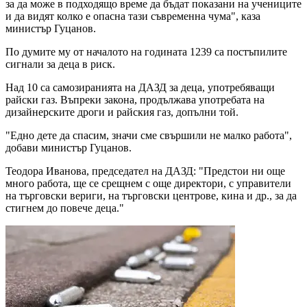
за да може в подходящо време да бъдат показани на учениците
и да видят колко е опасна тази съвременна чума", каза
министър Гуцанов.
По думите му от началото на годината 1239 са постъпилите
сигнали за деца в риск.
Над 10 са самозиранията на ДАЗД за деца, употребяващи
райски газ. Въпреки закона, продължава употребата на
дизайнерските дроги и райския газ, допълни той.
"Едно дете да спасим, значи сме свършили не малко работа",
добави министър Гуцанов.
Теодора Иванова, председател на ДАЗД: "Предстои ни още
много работа, ще се срещнем с още директори, с управители
на търговски вериги, на търговски центрове, кина и др., за да
стигнем до повече деца."