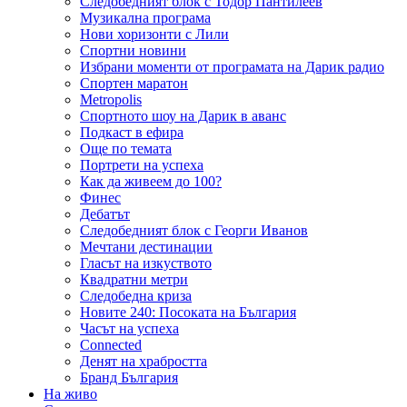
Следобедният блок с Тодор Пантилеев
Музикална програма
Нови хоризонти с Лили
Спортни новини
Избрани моменти от програмата на Дарик радио
Спортен маратон
Metropolis
Спортното шоу на Дарик в аванс
Подкаст в ефира
Още по темата
Портрети на успеха
Как да живеем до 100?
Финес
Дебатът
Следобедният блок с Георги Иванов
Мечтани дестинации
Гласът на изкуството
Квадратни метри
Следобедна криза
Новите 240: Посоката на България
Часът на успеха
Connected
Денят на храбростта
Бранд България
На живо