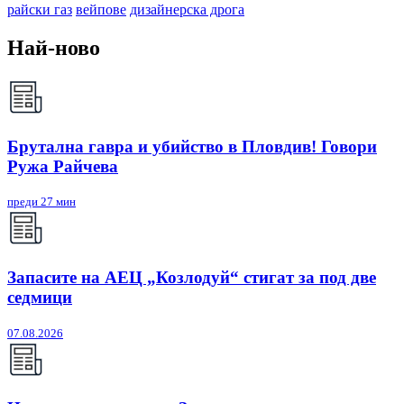
райски газ
вейпове
дизайнерска дрога
Най-ново
Брутална гавра и убийство в Пловдив! Говори
Ружа Райчева
преди 27 мин
Запасите на АЕЦ „Козлодуй“ стигат за под две
седмици
07.08.2026