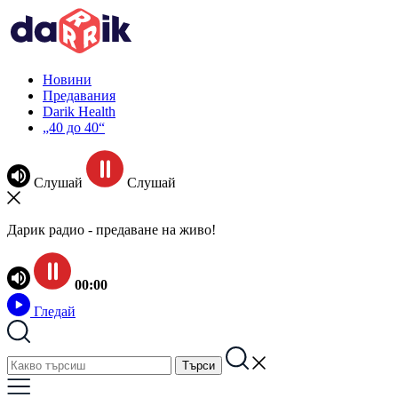
Новини
Предавания
Darik Health
„40 до 40“
Слушай
Слушай
Дарик радио - предаване на живо!
00:00
Гледай