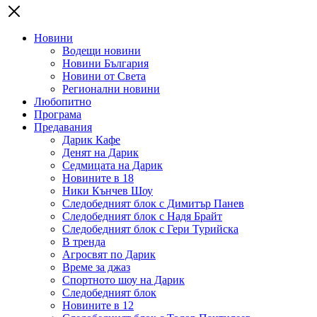
Новини
Водещи новини
Новини България
Новини от Света
Регионални новини
Любопитно
Програма
Предавания
Дарик Кафе
Денят на Дарик
Седмицата на Дарик
Новините в 18
Ники Кънчев Шоу
Следобедният блок с Димитър Панев
Следобедният блок с Надя Брайт
Следобедният блок с Гери Турийска
В тренда
Агросвят по Дарик
Време за джаз
Спортното шоу на Дарик
Следобедният блок
Новините в 12