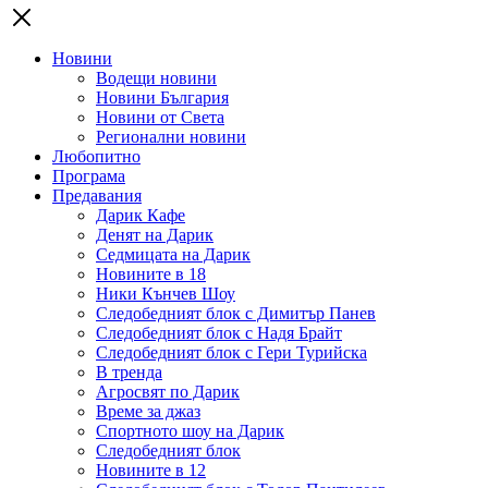
Новини
Водещи новини
Новини България
Новини от Света
Регионални новини
Любопитно
Програма
Предавания
Дарик Кафе
Денят на Дарик
Седмицата на Дарик
Новините в 18
Ники Кънчев Шоу
Следобедният блок с Димитър Панев
Следобедният блок с Надя Брайт
Следобедният блок с Гери Турийска
В тренда
Агросвят по Дарик
Време за джаз
Спортното шоу на Дарик
Следобедният блок
Новините в 12