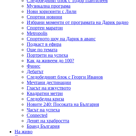
Следобедният блок с Тодор Пантилеев
Музикална програма
Нови хоризонти с Лили
Спортни новини
Избрани моменти от програмата на Дарик радио
Спортен маратон
Metropolis
Спортното шоу на Дарик в аванс
Подкаст в ефира
Още по темата
Портрети на успеха
Как да живеем до 100?
Финес
Дебатът
Следобедният блок с Георги Иванов
Мечтани дестинации
Гласът на изкуството
Квадратни метри
Следобедна криза
Новите 240: Посоката на България
Часът на успеха
Connected
Денят на храбростта
Бранд България
На живо