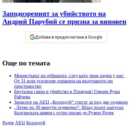
Заподозреният за убийството на
Андрий Парубий се призна за виновен
Добави в предпочитани в Google
Още по темата
Министърът на отбраната, след като дрон падна у нас:
От 31 юли усилихме охраната на въздушното ни
пространство
Брутална гавра и убийство в Пловдив! Говори Ружа
Райчева
Запасите на АЕЦ „Козлодуй“ стигат за под две седмици
„Летях по 30 минути седмично“: Млад пилот напусна
Българската армия с остро писмо до Румен Радев
Радев
АЕЦ
Козлодуй