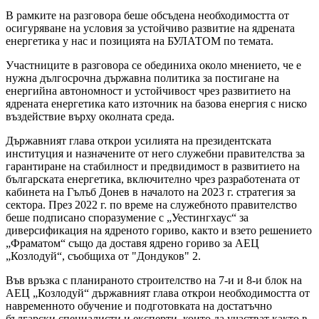
В рамките на разговора беше обсъдена необходимостта от
осигуряване на условия за устойчиво развитие на ядрената
енергетика у нас и позицията на БУЛАТОМ по темата.
Участниците в разговора се обединиха около мнението, че е
нужна дългосрочна държавна политика за постигане на
енергийна автономност и устойчивост чрез развитието на
ядрената енергетика като източник на базова енергия с ниско
въздействие върху околната среда.
Държавният глава открои усилията на президентската
институция и назначените от него служебни правителства за
гарантиране на стабилност и предвидимост в развитието на
българската енергетика, включително чрез разработената от
кабинета на Гълъб Донев в началото на 2023 г. стратегия за
сектора. През 2022 г. по време на служебното правителство
беше подписано споразумение с „Уестингхаус“ за
диверсификация на ядреното гориво, както и взето решението
„Фраматом“ също да доставя ядрено гориво за АЕЦ
„Козлодуй“, съобщиха от "Дондуков" 2.
Във връзка с планираното строителство на 7-и и 8-и блок на
АЕЦ „Козлодуй“ държавният глава открои необходимостта от
навременното обучение и подготовката на достатъчно
български специалисти и експерти, които да участват както в