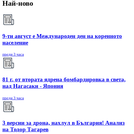
Най-ново
9-ти август е Международен ден на коренното
население
преди 3 часа
81 г. от втората ядрена бомбардировка в света,
над Нагасаки - Япония
преди 3 часа
3 версии за дрона, нахлул в България! Анализ
на Тодор Тагарев