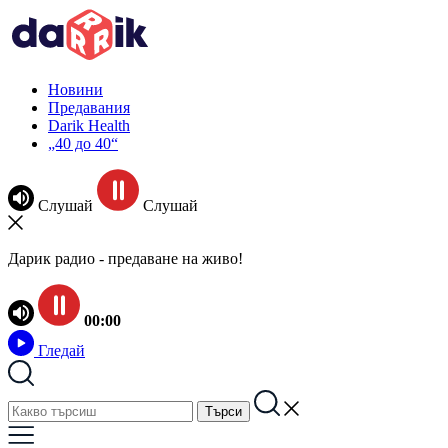
Новини
Предавания
Darik Health
„40 до 40“
Слушай
Слушай
Дарик радио - предаване на живо!
00:00
Гледай