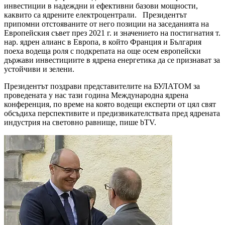
инвестиции в надеждни и ефективни базови мощности,
каквито са ядрените електроцентрали. Президентът
припомни отстояваните от него позиции на заседанията на
Европейския съвет през 2021 г. и значението на постигнатия т.
нар. ядрен алианс в Европа, в който Франция и България
поеха водеща роля с подкрепата на още осем европейски
държави инвестициите в ядрена енергетика да се признават за
устойчиви и зелени.
Президентът поздрави представителите на БУЛАТОМ за
проведената у нас тази година Международна ядрена
конференция, по време на която водещи експерти от цял свят
обсъдиха перспективите и предизвикателствата пред ядрената
индустрия на световно равнище, пише bTV.