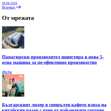
08.08.2026
Всички
От мрежата
Панагюрски производител инвестира в нова 5-
осна машина за по-ефективно производство
dbr.bg
Българският лидер в спешълти кафето влиза на
китайския пазар с едни от най-редките сортове