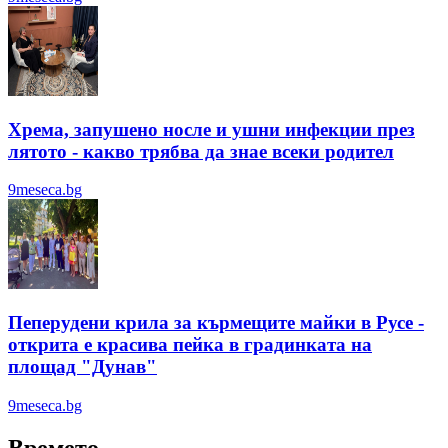
Хрема, запушено носле и ушни инфекции през
лятотo - какво трябва да знае всеки родител
9meseca.bg
Пеперудени крила за кърмещите майки в Русе -
открита е красива пейка в градинката на
площад "Дунав"
9meseca.bg
Времето