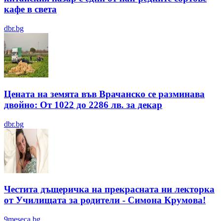
кафе в света
dbr.bg
Цената на земята във Врачанско се разминава
двойно: От 1022 до 2286 лв. за декар
dbr.bg
Честита дъщеричка на прекрасната ни лекторка
от Училищата за родители - Симона Крумова!
9meseca.bg