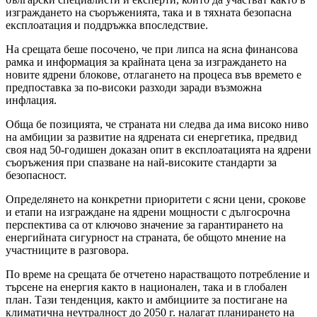
изграждането на съоръженията, така и в тяхната безопасна
експлоатация и поддръжка впоследствие.
На срещата беше посочено, че при липса на ясна финансова
рамка и информация за крайната цена за изграждането на
новите ядрени блокове, отлагането на процеса във времето е
предпоставка за по-високи разходи заради възможна
инфлация.
Обща бе позицията, че страната ни следва да има високо ниво
на амбиции за развитие на ядрената си енергетика, предвид
своя над 50-годишен доказан опит в експлоатацията на ядрени
съоръжения при спазване на най-високите стандарти за
безопасност.
Определянето на конкретни приоритети с ясни цени, срокове
и етапи на изграждане на ядрени мощности с дългосрочна
перспектива са от ключово значение за гарантирането на
енергийната сигурност на страната, бе общото мнение на
участниците в разговора.
По време на срещата бе отчетено нарастващото потребление и
търсене на енергия както в национален, така и в глобален
план. Тази тенденция, както и амбициите за постигане на
климатична неутралност до 2050 г. налагат планирането на