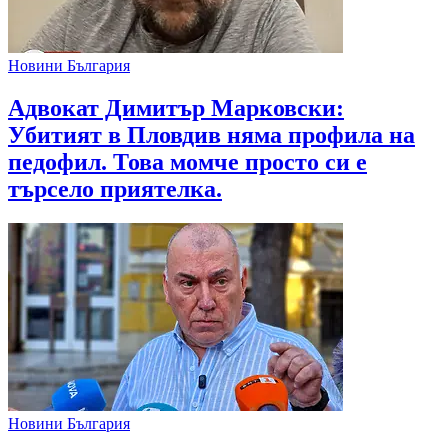
Новини България
Адвокат Димитър Марковски:
Убитият в Пловдив няма профила на
педофил. Това момче просто си е
търсело приятелка.
Новини България