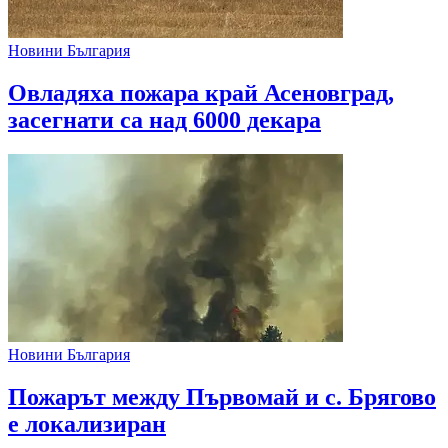
Новини България
Овладяха пожара край Асеновград,
засегнати са над 6000 декара
Новини България
Пожарът между Първомай и с. Брягово
е локализиран