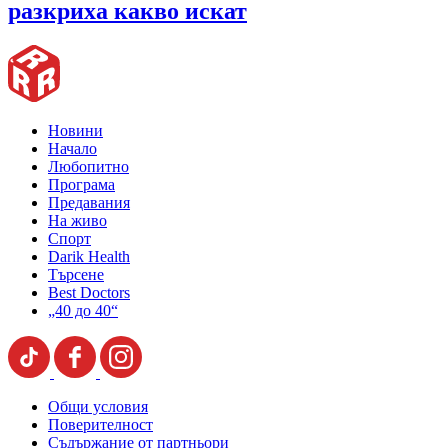
разкриха какво искат
Новини
Начало
Любопитно
Програма
Предавания
На живо
Спорт
Darik Health
Търсене
Best Doctors
„40 до 40“
Общи условия
Поверителност
Съдържание от партньори