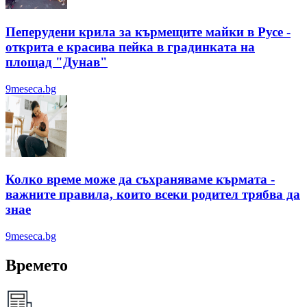
Пеперудени крила за кърмещите майки в Русе -
открита е красива пейка в градинката на
площад "Дунав"
9meseca.bg
Колко време може да съхраняваме кърмата -
важните правила, които всеки родител трябва да
знае
9meseca.bg
Времето