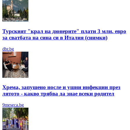
Турският "крал на дюнерите" плати 3 млн. евро
за сватбата на сина си в Италия (снимки)
dbr.bg
Хрема, запушено носле и ушни инфекции през
лятотo - какво трябва да знае всеки родител
9meseca.bg