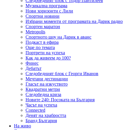
Следобедният блок с Тодор Пантилеев
Музикална програма
Нови хоризонти с Лили
Спортни новини
Избрани моменти от програмата на Дарик радио
Спортен маратон
Metropolis
Спортното шоу на Дарик в аванс
Подкаст в ефира
Още по темата
Портрети на успеха
Как да живеем до 100?
Финес
Дебатът
Следобедният блок с Георги Иванов
Мечтани дестинации
Гласът на изкуството
Квадратни метри
Следобедна криза
Новите 240: Посоката на България
Часът на успеха
Connected
Денят на храбростта
Бранд България
На живо