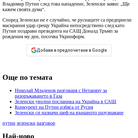
Владимир Путин след това нападение, Зеленски заяви: „Ще
кажем своята дума“.
Според Зеленски не е случайно, че руснаците са предприели
масирания удар срещу Украйна непосредствено след като
Путин поздрави президента на САЩ Доналд Тръмп за
рождения му ден, посочва Укринформ.
Добави в предпочитани в Google
Още по темата
Николай Младенов разговаря с Нетаняху за
разоръжаването в Газа
Зеленски уволни посланика на Украйна в САЩ
Конкурент на Путин избяга от Русия
Зеленски си назначи шеф на външното разузнаване
путин
зеленски
разговор
Най-ново