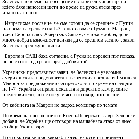
Зеленски по време на посещение в старинен манастир, на
който бяха нанесени щети по време на руска атака през
изминалата нощ.
"Изпратихме послание, че сме готови да се срещнем с Путин
по време на срещата на Г-7, защото там са Тръмп и Макрон,
тоест Европа плюс Америка. Смятам, че това е добра, дори
много добра възможност всички да се срещнем заедно“, заяви
Зеленски пред журналисти.
"Европа и САЩ бяха съгласни, а Русия за пореден път показа,
че не е готова да разговаря“, добави той.
Украински представител заяви, че Зеленски е уведомил
американските представители и френския президент Еманюел
Макрон за предложението за преговори по време на срещата
на Г-7. Украйна отправи поканата и директно към руските
представители, но не получи ясен отговор, посочи той.
От кабинета на Макрон не дадоха коментар по темата.
По време на посещението в Киево-Печерската лавра Зеленски
добави, че Украйна ще отговори на мащабната атака от днес,
съобщи Укринформ.
В отговор на въпрос какво би казал на руския президент