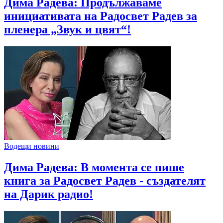
Дима Радева: Продължаваме
инициативата на Радосвет Радев за
пленера „Звук и цвят“!
Водещи новини
Дима Радева: В момента се пише
книга за Радосвет Радев - създателят
на Дарик радио!