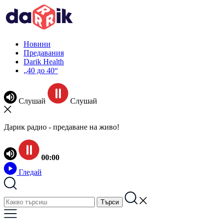
Новини
Предавания
Darik Health
„40 до 40“
Слушай
Слушай
Дарик радио - предаване на живо!
00:00
Гледай