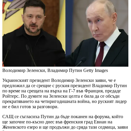
Володимир Зеленски, Владимир Путин
Getty Images
Украинският президент Володимир Зеленски заяви, че е
предложил да се срещне с руския президент Владимир Путин
по време на срещата на върха на Г-7 във Франция, предаде
Ройтерс. По думите на Зеленски целта е била да се обсъди
прекратяването на четиригодишната война, но руският лидер
не е бил готов за разговори.
САЩ се съгласиха Путин да бъде поканен на форума, който
ще започне по-късно днес във френския град Евиан на
Женевското езеро и ще продължи до сряда тази седмица, заяви