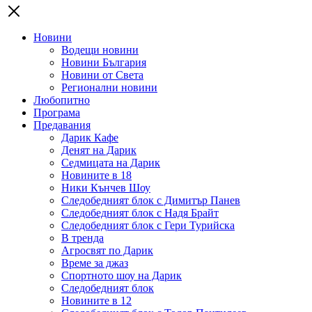
Новини
Водещи новини
Новини България
Новини от Света
Регионални новини
Любопитно
Програма
Предавания
Дарик Кафе
Денят на Дарик
Седмицата на Дарик
Новините в 18
Ники Кънчев Шоу
Следобедният блок с Димитър Панев
Следобедният блок с Надя Брайт
Следобедният блок с Гери Турийска
В тренда
Агросвят по Дарик
Време за джаз
Спортното шоу на Дарик
Следобедният блок
Новините в 12