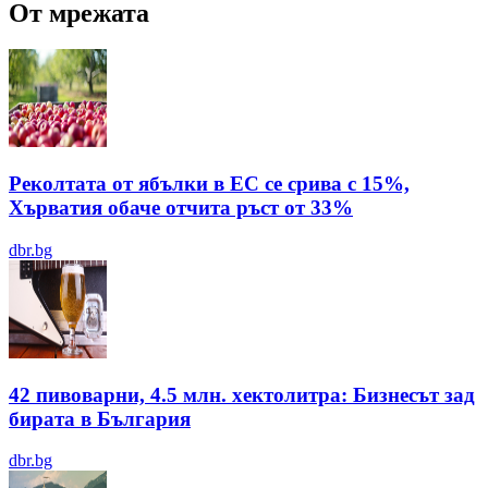
От мрежата
Реколтата от ябълки в ЕС се срива с 15%,
Хърватия обаче отчита ръст от 33%
dbr.bg
42 пивоварни, 4.5 млн. хектолитра: Бизнесът зад
бирата в България
dbr.bg