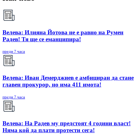
Велева: Илияна Йотова не е равно на Румен
Радев! Тя ще се еманципира!
преди 7 часа
Велева: Иван Демерджиев е амбициран да стане
главен прокурор, но има 411 имота!
преди 7 часа
Велева: На Радев му предстоят 4 години власт!
Няма кой да плати протести сега!