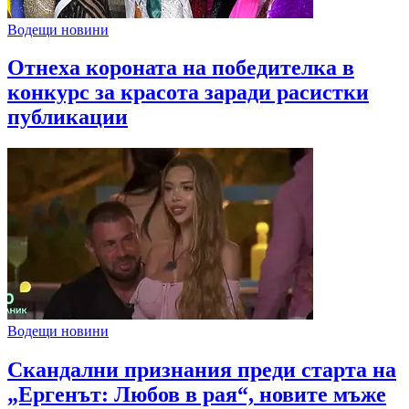
Водещи новини
Отнеха короната на победителка в
конкурс за красота заради расистки
публикации
Водещи новини
Скандални признания преди старта на
„Ергенът: Любов в рая“, новите мъже