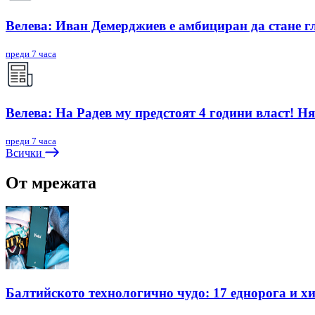
Велева: Иван Демерджиев е амбициран да стане г
преди 7 часа
Велева: На Радев му предстоят 4 години власт! Ня
преди 7 часа
Всички
От мрежата
Балтийското технологично чудо: 17 еднорога и х