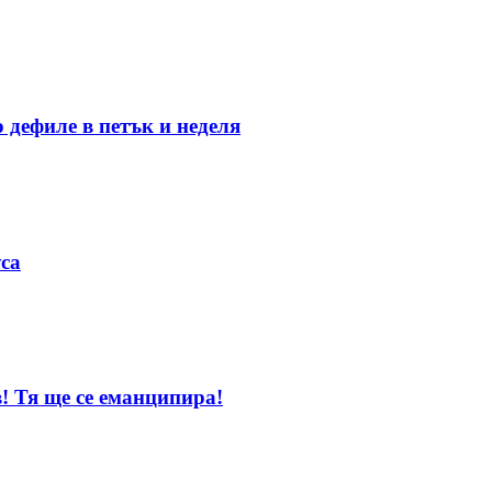
 дефиле в петък и неделя
уса
! Тя ще се еманципира!