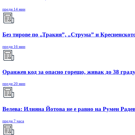
преди 14 мин
Без тирове по „Тракия”, „Струма” и Кресненското
преди 16 мин
Оранжев код за опасно горещо, живак до 38 град
преди 20 мин
Велева: Илияна Йотова не е равно на Румен Радев
преди 7 часа