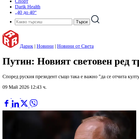
Спорт
Darik Health
„40 до 40“
Дарик
|
Новини
|
Новини от Света
Путин: Новият световен ред т
Според руския президент също така е важно "да се отчита култ
09 Май 2026 12:43 ч.