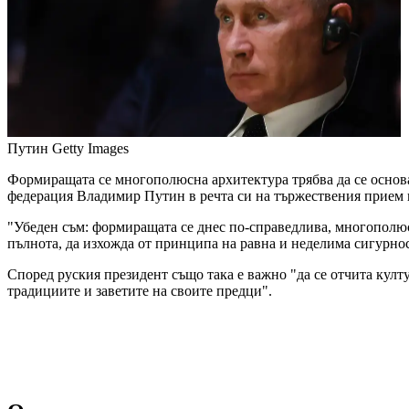
Путин
Getty Images
Формиращата се многополюсна архитектура трябва да се основа
федерация Владимир Путин в речта си на тържествения прием 
"Убеден съм: формиращата се днес по-справедлива, многополюс
пълнота, да изхожда от принципа на равна и неделима сигурно
Според руския президент също така е важно "да се отчита култ
традициите и заветите на своите предци".