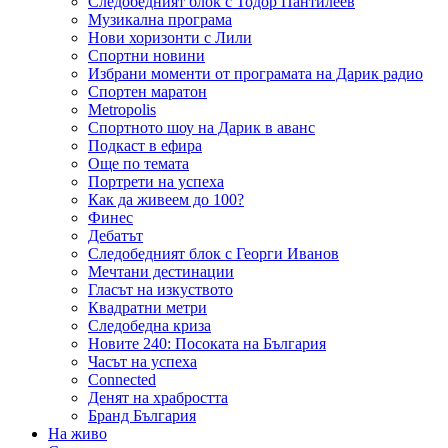
Следобедният блок с Тодор Пантилеев
Музикална програма
Нови хоризонти с Лили
Спортни новини
Избрани моменти от програмата на Дарик радио
Спортен маратон
Metropolis
Спортното шоу на Дарик в аванс
Подкаст в ефира
Още по темата
Портрети на успеха
Как да живеем до 100?
Финес
Дебатът
Следобедният блок с Георги Иванов
Мечтани дестинации
Гласът на изкуството
Квадратни метри
Следобедна криза
Новите 240: Посоката на България
Часът на успеха
Connected
Денят на храбростта
Бранд България
На живо