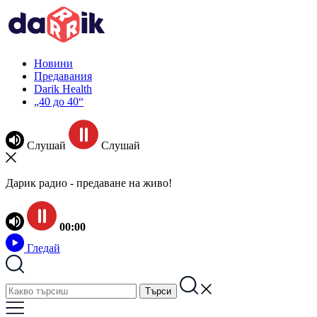
Новини
Предавания
Darik Health
„40 до 40“
Слушай
Слушай
Дарик радио - предаване на живо!
00:00
Гледай