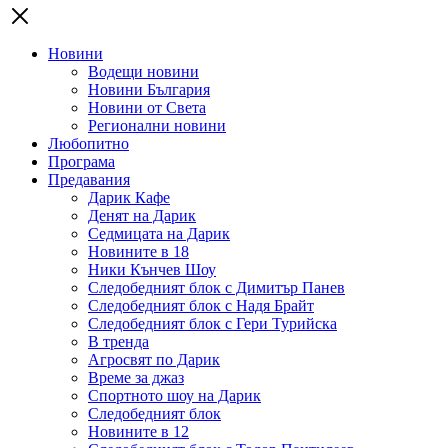
Новини
Водещи новини
Новини България
Новини от Света
Регионални новини
Любопитно
Програма
Предавания
Дарик Кафе
Денят на Дарик
Седмицата на Дарик
Новините в 18
Ники Кънчев Шоу
Следобедният блок с Димитър Панев
Следобедният блок с Надя Брайт
Следобедният блок с Гери Турийска
В тренда
Агросвят по Дарик
Време за джаз
Спортното шоу на Дарик
Следобедният блок
Новините в 12