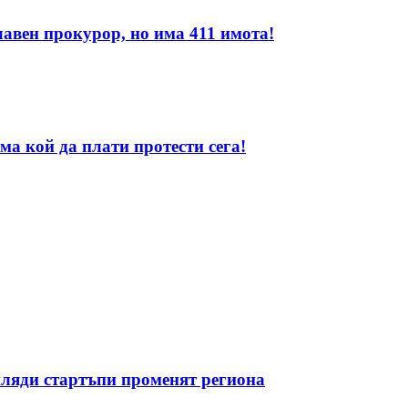
лавен прокурор, но има 411 имота!
ма кой да плати протести сега!
иляди стартъпи променят региона