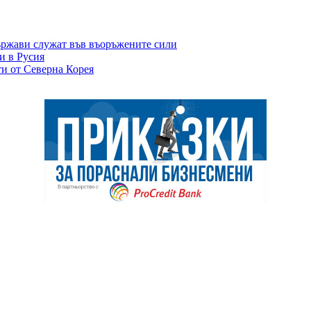
ържави служат във въоръжените сили
и в Русия
ти от Северна Корея