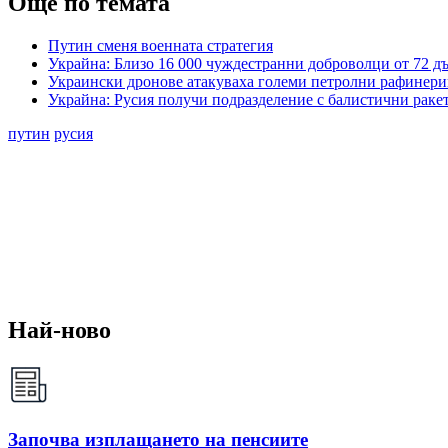
Още по темата
Путин сменя военната стратегия
Украйна: Близо 16 000 чуждестранни доброволци от 72 д
Украински дронове атакуваха големи петролни рафинери
Украйна: Русия получи подразделение с балистични раке
путин
русия
Най-ново
Започва изплащането на пенсиите