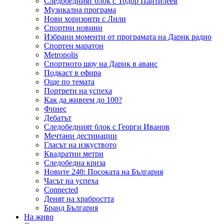
Следобедният блок с Тодор Пантилеев
Музикална програма
Нови хоризонти с Лили
Спортни новини
Избрани моменти от програмата на Дарик радио
Спортен маратон
Metropolis
Спортното шоу на Дарик в аванс
Подкаст в ефира
Още по темата
Портрети на успеха
Как да живеем до 100?
Финес
Дебатът
Следобедният блок с Георги Иванов
Мечтани дестинации
Гласът на изкуството
Квадратни метри
Следобедна криза
Новите 240: Посоката на България
Часът на успеха
Connected
Денят на храбростта
Бранд България
На живо