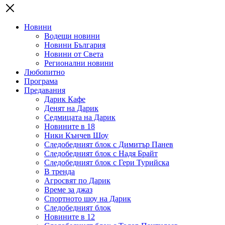
Новини
Водещи новини
Новини България
Новини от Света
Регионални новини
Любопитно
Програма
Предавания
Дарик Кафе
Денят на Дарик
Седмицата на Дарик
Новините в 18
Ники Кънчев Шоу
Следобедният блок с Димитър Панев
Следобедният блок с Надя Брайт
Следобедният блок с Гери Турийска
В тренда
Агросвят по Дарик
Време за джаз
Спортното шоу на Дарик
Следобедният блок
Новините в 12