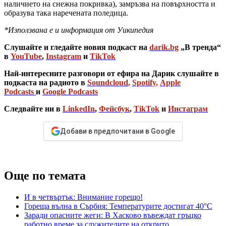
наличието на снежна покривка), замръзва на повърхността и
образува така наречената поледица.
*Използвана е и информация от Уикипедия
Слушайте и гледайте новия подкаст на
darik.bg
„В тренда“
в
YouTube
,
Instagram
и
TikTok
Най-интересните разговори от ефира на Дарик слушайте в
подкаста на радиото в
Soundcloud
,
Spotify
,
Apple
Podcasts
и
Google Podcasts
Следвайте ни в
LinkedIn
,
Фейсбук
,
TikTok
и
Инстаграм
Добави в предпочитани в Google
Още по темата
И в четвъртък: Внимание горещо!
Гореща вълна в Сърбия: Температурите достигат 40°C
Заради опасните жеги: В Хасково въвеждат гръцко
работно време за служителите на открито