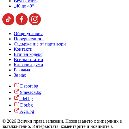
Best Doctors
„40 до 40“
Общи условия
Поверителност
Съдържание от партньори
Контакти
Етичен кодекс
Всички статии
Ключови думи
Реклама
За нас
Dsport.bg
9meseca.bg
Idei.bg
Dbr.bg
Agri.bg
© 2026 Всички права запазени. Позоваването с хиперлинк е
задължително. Интервютата, коментарите и новините в