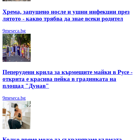
Хрема, запушено носле и ушни инфекции през
лятотo - какво трябва да знае всеки родител
9meseca.bg
Пеперудени крила за кърмещите майки в Русе -
открита е красива пейка в градинката на
площад "Дунав"
9meseca.bg
Колко време може да съхраняваме кърмата -