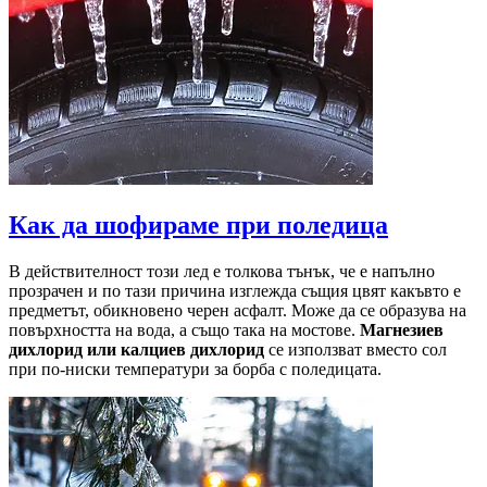
Как да шофираме при поледица
В действителност този лед е толкова тънък, че е напълно
прозрачен и по тази причина изглежда същия цвят какъвто е
предметът, обикновено черен асфалт. Може да се образува на
повърхността на вода, а също така на мостове.
Магнезиев
дихлорид или калциев дихлорид
се използват вместо сол
при по-ниски температури за борба с поледицата.