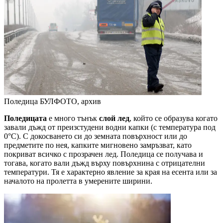
Поледица
БУЛФОТО, архив
Поледицата
е много тънък
слой лед
, който се образува когато
завали дъжд от преизстудени водни капки (с температура под
0°С). С докосването си до земната повърхност или до
предметите по нея, капките мигновено замръзват, като
покриват всичко с прозрачен лед. Поледица се получава и
тогава, когато вали дъжд върху повърхнина с отрицателни
температури. Тя е характерно явление за края на есента или за
началото на пролетта в умерените ширини.