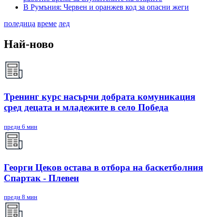
В Румъния: Червен и оранжев код за опасни жеги
поледица
време
лед
Най-ново
Тренинг курс насърчи добрата комуникация
сред децата и младежите в село Победа
преди 6 мин
Георги Цеков остава в отбора на баскетболния
Спартак - Плевен
преди 8 мин