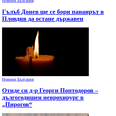
Новини България
Гълъб Донев ще се бори панаирът в
Пловдив да остане държавен
Новини България
Отиде си д-р Георги Поптодоров –
дългогодишен неврохирург в
„Пирогов“