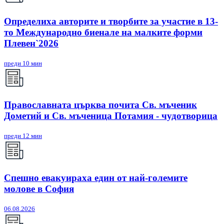
Определиха авторите и творбите за участие в 13-
то Международно биенале на малките форми
Плевен`2026
преди 10 мин
Православната църква почита Св. мъченик
Дометий и Св. мъченица Потамия - чудотворица
преди 12 мин
Спешно евакуираха един от най-големите
молове в София
06.08.2026