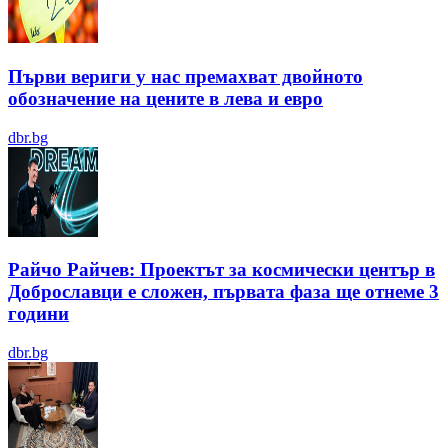
Първи вериги у нас премахват двойното
обозначение на цените в лева и евро
dbr.bg
Райчо Райчев: Проектът за космически център в
Доброславци е сложен, първата фаза ще отнеме 3
години
dbr.bg