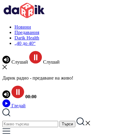
Новини
Предавания
Darik Health
„40 до 40“
Слушай
Слушай
Дарик радио - предаване на живо!
00:00
Гледай