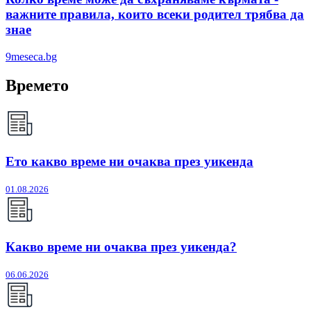
важните правила, които всеки родител трябва да
знае
9meseca.bg
Времето
Ето какво време ни очаква през уикенда
01.08.2026
Какво време ни очаква през уикенда?
06.06.2026