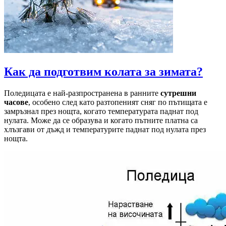
Как да подготвим колата за зимата?
Поледицата е най-разпространена в ранните
сутрешни
часове
, особено след като разтопеният сняг по пътищата е
замръзнал през нощта, когато температурата паднат под
нулата. Може да се образува и когато пътните платна са
хлъзгави от дъжд и температурите паднат под нулата през
нощта.