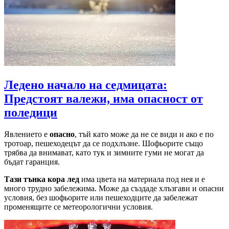
Ледено начало на седмицата:
Предстоят валежи, има опасност от
поледици
Явлението е
опасно
, тъй като може да не се види и ако е по
тротоар, пешеходецът да се подхлъзне. Шофьорите също
трябва да внимават, като тук и зимните гуми не могат да
бъдат гаранция.
Тази тънка кора лед
има цвета на материала под нея и е
много трудно забележима. Може да създаде хлъзгави и опасни
условия, без шофьорите или пешеходците да забележат
променящите се метеорологични условия.