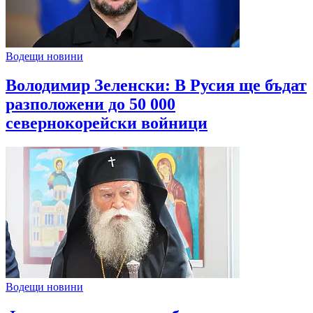
Водещи новини
Володимир Зеленски: В Русия ще бъдат
разположени до 50 000
севернокорейски войници
Водещи новини