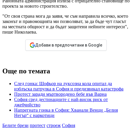
Районната администрация излиза с отрицателно становище по
проекта за новото строителство.
"От своя страна мога да заявя, че съм направила всичко, което
законът и правомощията ми позволяват, за да бъде чут гласът
на местната общност и да бъдат защитени нейните интереси",
пише Николаева.
Добави в предпочитани в Google
Още по темата
След гонка: Шофьор на луксозна кола опитал да
изблъска патрулка в София и предизвикал катастрофа
Протест заради мъртвородено бебе във Варна
София сред дестинациите с най-висок риск от
джебчийство
Напрегната гонка в София: Хванали Венци „Белия
Негър“ с наркотици
Белите брези
протест
строеж
София