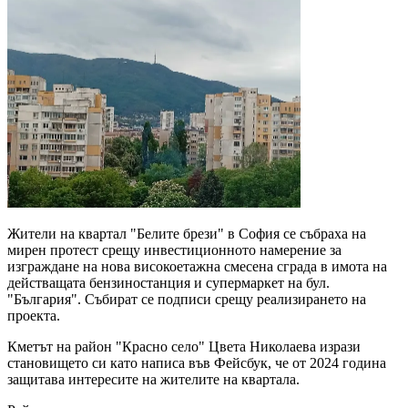
Жители на квартал "Белите брези" в София се събраха на
мирен протест срещу инвестиционното намерение за
изграждане на нова високоетажна смесена сграда в имота на
действащата бензиностанция и супермаркет на бул.
"България". Събират се подписи срещу реализирането на
проекта.
Кметът на район "Красно село" Цвета Николаева изрази
становището си като написа във Фейсбук, че от 2024 година
защитава интересите на жителите на квартала.