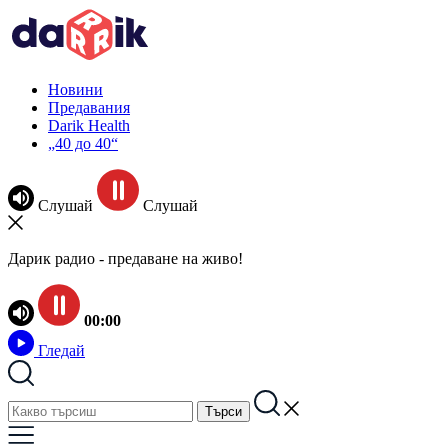
Новини
Предавания
Darik Health
„40 до 40“
Слушай
Слушай
Дарик радио - предаване на живо!
00:00
Гледай