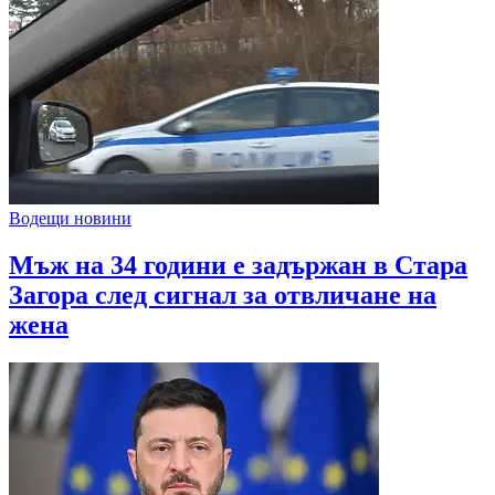
Водещи новини
Мъж на 34 години е задържан в Стара
Загора след сигнал за отвличане на
жена