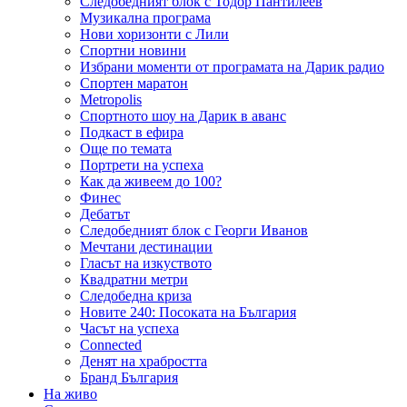
Следобедният блок с Тодор Пантилеев
Музикална програма
Нови хоризонти с Лили
Спортни новини
Избрани моменти от програмата на Дарик радио
Спортен маратон
Metropolis
Спортното шоу на Дарик в аванс
Подкаст в ефира
Още по темата
Портрети на успеха
Как да живеем до 100?
Финес
Дебатът
Следобедният блок с Георги Иванов
Мечтани дестинации
Гласът на изкуството
Квадратни метри
Следобедна криза
Новите 240: Посоката на България
Часът на успеха
Connected
Денят на храбростта
Бранд България
На живо