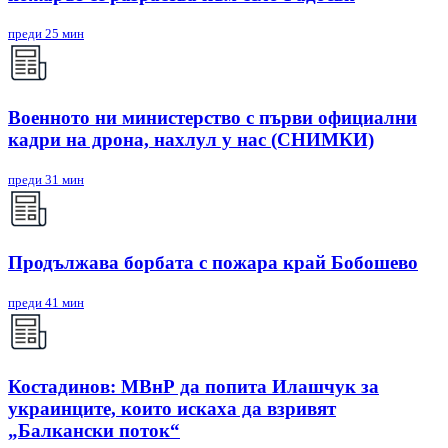
преди 25 мин
Военното ни министерство с първи официални
кадри на дрона, нахлул у нас (СНИМКИ)
преди 31 мин
Продължава борбата с пожара край Бобошево
преди 41 мин
Костадинов: МВнР да попита Илашчук за
украинците, които искаха да взривят
„Балкански поток“