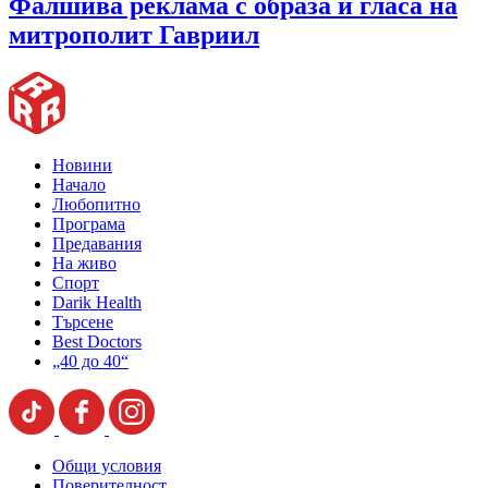
Фалшива реклама с образа и гласа на
митрополит Гавриил
Новини
Начало
Любопитно
Програма
Предавания
На живо
Спорт
Darik Health
Търсене
Best Doctors
„40 до 40“
Общи условия
Поверителност