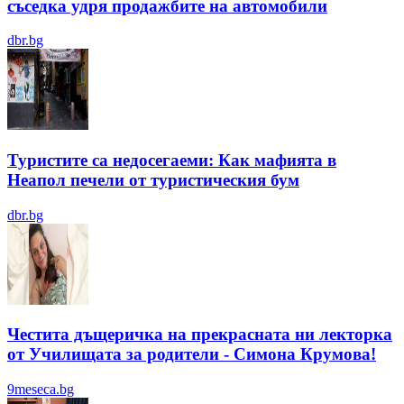
съседка удря продажбите на автомобили
dbr.bg
Туристите са недосегаеми: Как мафията в
Неапол печели от туристическия бум
dbr.bg
Честита дъщеричка на прекрасната ни лекторка
от Училищата за родители - Симона Крумова!
9meseca.bg