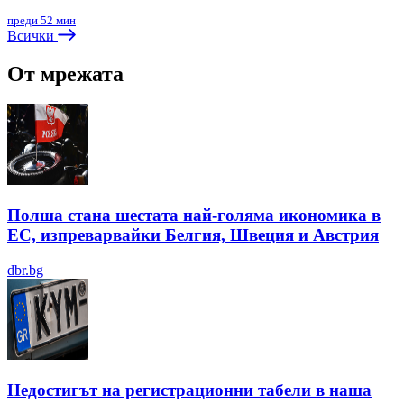
преди 52 мин
Всички
От мрежата
Полша стана шестата най-голяма икономика в
ЕС, изпреварвайки Белгия, Швеция и Австрия
dbr.bg
Недостигът на регистрационни табели в наша