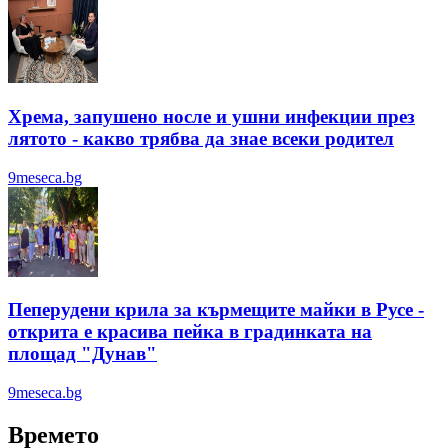
Хрема, запушено носле и ушни инфекции през
лятотo - какво трябва да знае всеки родител
9meseca.bg
Пеперудени крила за кърмещите майки в Русе -
открита е красива пейка в градинката на
площад "Дунав"
9meseca.bg
Времето