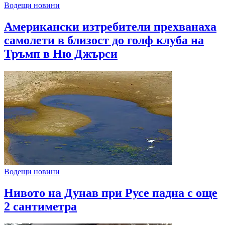
Водещи новини
Американски изтребители прехванаха
самолети в близост до голф клуба на
Тръмп в Ню Джърси
Водещи новини
Нивото на Дунав при Русе падна с още
2 сантиметра