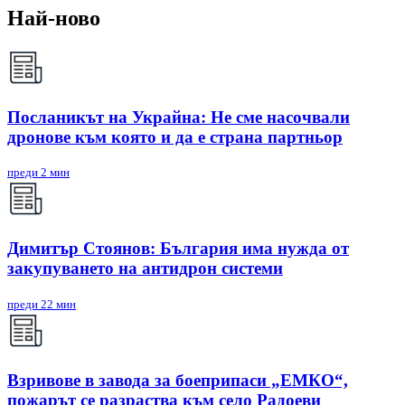
Най-ново
Посланикът на Украйна: Не сме насочвали
дронове към която и да е страна партньор
преди 2 мин
Димитър Стоянов: България има нужда от
закупуването на антидрон системи
преди 22 мин
Взривове в завода за боеприпаси „ЕМКО“,
пожарът се разраства към село Радоеви