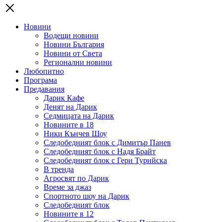
Новини
Водещи новини
Новини България
Новини от Света
Регионални новини
Любопитно
Програма
Предавания
Дарик Кафе
Денят на Дарик
Седмицата на Дарик
Новините в 18
Ники Кънчев Шоу
Следобедният блок с Димитър Панев
Следобедният блок с Надя Брайт
Следобедният блок с Гери Турийска
В тренда
Агросвят по Дарик
Време за джаз
Спортното шоу на Дарик
Следобедният блок
Новините в 12