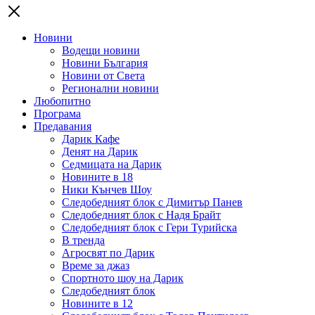
Новини
Водещи новини
Новини България
Новини от Света
Регионални новини
Любопитно
Програма
Предавания
Дарик Кафе
Денят на Дарик
Седмицата на Дарик
Новините в 18
Ники Кънчев Шоу
Следобедният блок с Димитър Панев
Следобедният блок с Надя Брайт
Следобедният блок с Гери Турийска
В тренда
Агросвят по Дарик
Време за джаз
Спортното шоу на Дарик
Следобедният блок
Новините в 12