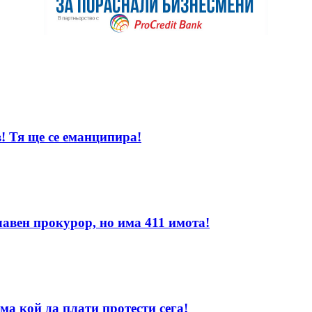
! Тя ще се еманципира!
лавен прокурор, но има 411 имота!
ма кой да плати протести сега!