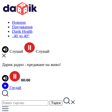
Новини
Предавания
Darik Health
„40 до 40“
Слушай
Слушай
Дарик радио - предаване на живо!
00:00
Гледай