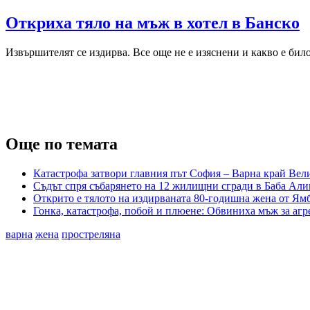
Откриха тяло на мъж в хотел в Банско
Извършителят се издирва. Все още не е изяснени и какво е бил
Още по темата
Катастрофа затвори главния път София – Варна край Вели
Съдът спря събарянето на 12 жилищни сгради в Баба Али
Открито е тялото на издирваната 80-годишна жена от Ям
Гонка, катастрофа, побой и плюене: Обвиниха мъж за агр
варна
жена
простреляна