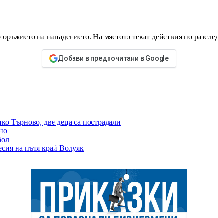
о оръжието на нападението. На мястото текат действия по разсле
Добави в предпочитани в Google
ко Търново, две деца са пострадали
но
бол
есия на пътя край Волуяк