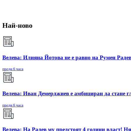
Най-ново
Велева: Илияна Йотова не е равно на Румен Радев
преди 6 часа
Велева: Иван Демерджиев е амбициран да стане г
преди 6 часа
Велева: На Радев му предстоят 4 години власт! Ня