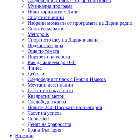
Следобедният блок с Тодор Пантилеев
Музикална програма
Нови хоризонти с Лили
Спортни новини
Избрани моменти от програмата на Дарик радио
Спортен маратон
Metropolis
Спортното шоу на Дарик в аванс
Подкаст в ефира
Още по темата
Портрети на успеха
Как да живеем до 100?
Финес
Дебатът
Следобедният блок с Георги Иванов
Мечтани дестинации
Гласът на изкуството
Квадратни метри
Следобедна криза
Новите 240: Посоката на България
Часът на успеха
Connected
Денят на храбростта
Бранд България
На живо