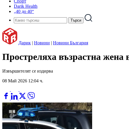
Спорт
Darik Health
„40 до 40“
Дарик
|
Новини
|
Новини България
Простреляха възрастна жена 
Извършителят се издирва
08 Май 2026 12:04 ч.