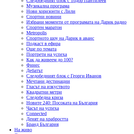
Следобедният блок с Тодор Пантилеев
Музикална програма
Нови хоризонти с Лили
Спортни новини
Избрани моменти от програмата на Дарик радио
Спортен маратон
Metropolis
Спортното шоу на Дарик в аванс
Подкаст в ефира
Още по темата
Портрети на успеха
Как да живеем до 100?
Финес
Дебатът
Следобедният блок с Георги Иванов
Мечтани дестинации
Гласът на изкуството
Квадратни метри
Следобедна криза
Новите 240: Посоката на България
Часът на успеха
Connected
Денят на храбростта
Бранд България
На живо