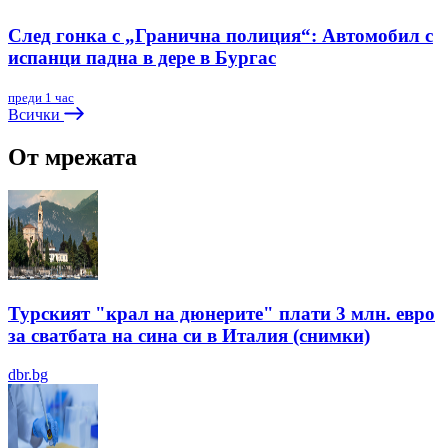
След гонка с „Гранична полиция“: Автомобил с
испанци падна в дере в Бургас
преди 1 час
Всички
От мрежата
Турският "крал на дюнерите" плати 3 млн. евро
за сватбата на сина си в Италия (снимки)
dbr.bg