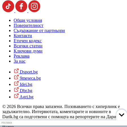
Общи условия
Поверителност
Съдържание от партньори
Контакти
Етичен кодекс
Всички статии
Ключови думи
Реклама
За нас
Dsport.bg
9meseca.bg
Idei.bg
Dbr.bg
Agri.bg
© 2026 Всички права запазени. Позоваването с хиперлинк е
задължително. Интервютата, коментарите и новините в
Darik.bg са подготвени с помощта на репортерите на Дарик
Радио и новинарските емисии на радиото. Снимки: Дарик
РЕКЛАМА
Радио.