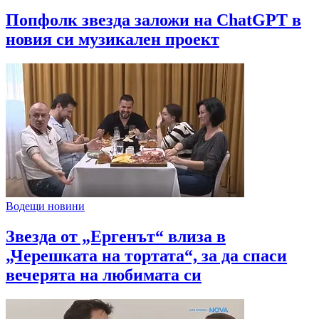
Попфолк звезда заложи на ChatGPT в
новия си музикален проект
Водещи новини
Звезда от „Ергенът“ влиза в
„Черешката на тортата“, за да спаси
вечерята на любимата си