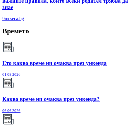
важните правила, които всеки родител трябва да
знае
9meseca.bg
Времето
Ето какво време ни очаква през уикенда
01.08.2026
Какво време ни очаква през уикенда?
06.06.2026