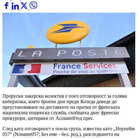
Проруски хакерски колектив е поел отговорност за голяма
кибератака, която броени дни преди Коледа доведе до
преустановяване на доставките на пратки от френската
национална пощенска служба, съобщиха днес френски
прокурори, цитирани от Асошиейтед прес.
След като отговорност е поела група, известна като „Ноунейм
057“ (Noname057; Без име - бел. ред.), разследването на