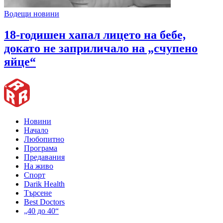
Водещи новини
18-годишен хапал лицето на бебе,
докато не заприличало на „счупено
яйце“
Новини
Начало
Любопитно
Програма
Предавания
На живо
Спорт
Darik Health
Търсене
Best Doctors
„40 до 40“