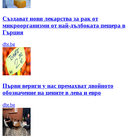
Създават нови лекарства за рак от
микроорганизми от най-дълбоката пещера в
Гърция
dbr.bg
Първи вериги у нас премахват двойното
обозначение на цените в лева и евро
dbr.bg