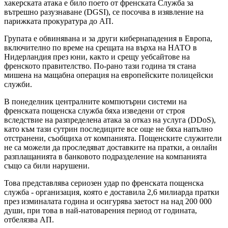
хакерската атака е било поето от френската Служба за
вътрешно разузнаване (DGSI), се посочва в изявление на
парижката прокуратура до АП.
Групата е обвинявана и за други кибернападения в Европа,
включително по време на срещата на върха на НАТО в
Нидерландия през юни, както и срещу уебсайтове на
френското правителство. По-рано тази година тя стана
мишена на мащабна операция на европейските полицейски
служби.
В понеделник централните компютърни системи на
френската пощенска служба бяха изведени от строя
вследствие на разпределена атака за отказ на услуга (DDoS),
като към тази сутрин последиците все още не бяха напълно
отстранени, съобщиха от компанията. Пощенските служители
не са можели да проследяват доставките на пратки, а онлайн
разплащанията в банковото подразделение на компанията
също са били нарушени.
Това представлява сериозен удар по френската пощенска
служба - организация, която е доставила 2,6 милиарда пратки
през изминалата година и осигурява заетост на над 200 000
души, при това в най-натоварения период от годината,
отбелязва АП.