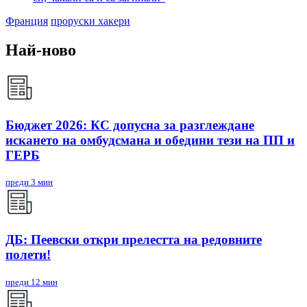
Франция
проруски хакери
Най-ново
Бюджет 2026: КС допусна за разглеждане
искането на омбудсмана и обедини тези на ПП и
ГЕРБ
преди 3 мин
ДБ: Пеевски откри прелестта на редовните
полети!
преди 12 мин