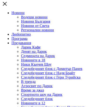
Новини
Водещи новини
Новини България
Новини от Света
Регионални новини
Любопитно
Програма
Предавания
Дарик Кафе
Денят на Дарик
Седмицата на Дарик
Новините в 18
Ники Кънчев Шоу
Следобедният блок с Димитър Панев
Следобедният блок с Надя Брайт
Следобедният блок с Гери Турийска
В тренда
Агросвят по Дарик
Време за джаз
Спортното шоу на Дарик
Следобедният блок
Новините в 12