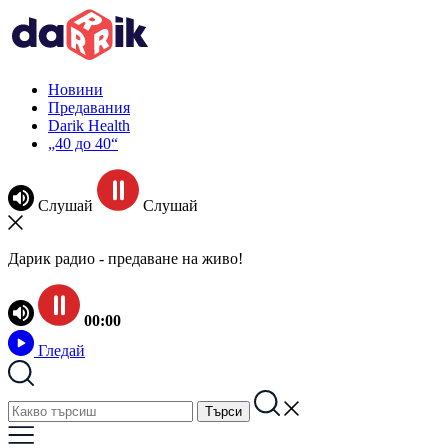
Новини
Предавания
Darik Health
„40 до 40“
Слушай
Слушай
Дарик радио - предаване на живо!
00:00
Гледай