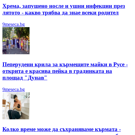
Хрема, запушено носле и ушни инфекции през
лятотo - какво трябва да знае всеки родител
9meseca.bg
Пеперудени крила за кърмещите майки в Русе -
открита е красива пейка в градинката на
площад "Дунав"
9meseca.bg
Колко време може да съхраняваме кърмата -