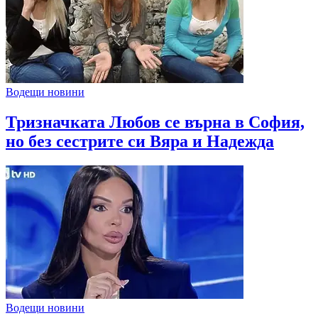
Водещи новини
Тризначката Любов се върна в София,
но без сестрите си Вяра и Надежда
Водещи новини