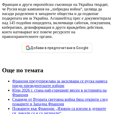
Франция и други европейски съюзници на Украйна твърдят,
че Русия води кампания на „хибридна война“, целяща да
насади разделение в западните общества и да подкопае
подкрепата им за Украйна. Асошиейтед прес е документирала
над 145 подобни инцидента, включващи саботаж, покушения,
кибератаки, дезинформация и други враждебни действия,
които натоварват все повече ресурсите на
правоохранителните органи.
Добави в предпочитани в Google
Още по темата
Франция предупреждава за засилваща се руска намеса
преди президентските избори
Юли 2026 г. стана най-горещият месец в историята на
Франция
Снаряди от Втората световна война бяха открити след
пожарите в Западна Франция
Пожарите във Франция: „Язовци са влезли в дупките
си, чакали са и са загинали“