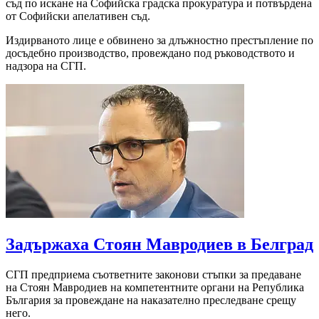
съд по искане на Софийска градска прокуратура и потвърдена
от Софийски апелативен съд.
Издирваното лице е обвинено за длъжностно престъпление по
досъдебно производство, провеждано под ръководството и
надзора на СГП.
Задържаха Стоян Мавродиев в Белград
СГП предприема съответните законови стъпки за предаване
на Стоян Мавродиев на компетентните органи на Република
България за провеждане на наказателно преследване срещу
него.