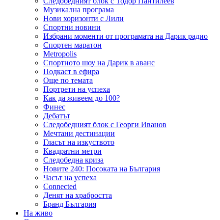
Следобедният блок с Тодор Пантилеев
Музикална програма
Нови хоризонти с Лили
Спортни новини
Избрани моменти от програмата на Дарик радио
Спортен маратон
Metropolis
Спортното шоу на Дарик в аванс
Подкаст в ефира
Още по темата
Портрети на успеха
Как да живеем до 100?
Финес
Дебатът
Следобедният блок с Георги Иванов
Мечтани дестинации
Гласът на изкуството
Квадратни метри
Следобедна криза
Новите 240: Посоката на България
Часът на успеха
Connected
Денят на храбростта
Бранд България
На живо