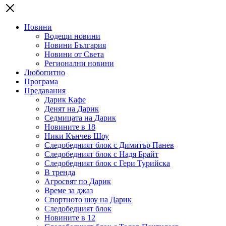
Новини
Водещи новини
Новини България
Новини от Света
Регионални новини
Любопитно
Програма
Предавания
Дарик Кафе
Денят на Дарик
Седмицата на Дарик
Новините в 18
Ники Кънчев Шоу
Следобедният блок с Димитър Панев
Следобедният блок с Надя Брайт
Следобедният блок с Гери Турийска
В тренда
Агросвят по Дарик
Време за джаз
Спортното шоу на Дарик
Следобедният блок
Новините в 12