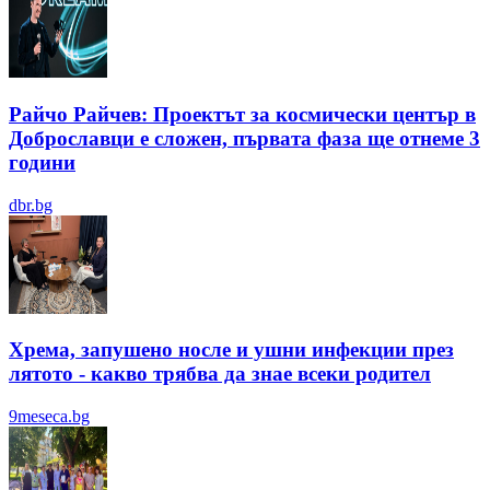
Райчо Райчев: Проектът за космически център в
Доброславци е сложен, първата фаза ще отнеме 3
години
dbr.bg
Хрема, запушено носле и ушни инфекции през
лятотo - какво трябва да знае всеки родител
9meseca.bg