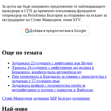
За целта ще бъде направено предложение от наблюдаващите
прокурори в СГП до временно изпълняващ функциите
топрокурор на Република България за отправяне на искане за
екстрадиране на Стоян Мавродиев, пише bTV.
Добави в предпочитани в Google
Още по темата
Задържаха 22-годишен с амфетамин във Видин
Хванаха 24-годишен с амфетамини зад волана в
Берковица, конфискуваха автомобила му
При проверката в Кърджали за измама с евросредства е
задържан е 57-годишен мъж
Задържаха шофьор с положителна проба за
метамфетамин и пътник с наркотик в Ямболско
Стоян Мавродиев
задържан
ББР
Белград
издирване
Най-ново