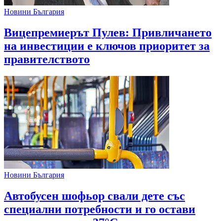
Новини България
Вицепремиерът Пулев: Привличането
на инвестиции е ключов приоритет за
правителството
Новини България
Автобусен шофьор свали дете със
специални потребности и го остави