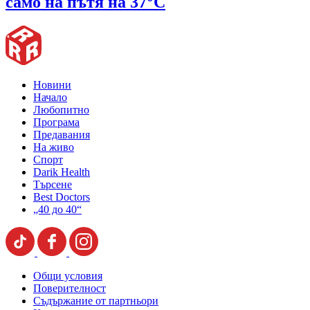
само на пътя на 37°C
Новини
Начало
Любопитно
Програма
Предавания
На живо
Спорт
Darik Health
Търсене
Best Doctors
„40 до 40“
Общи условия
Поверителност
Съдържание от партньори