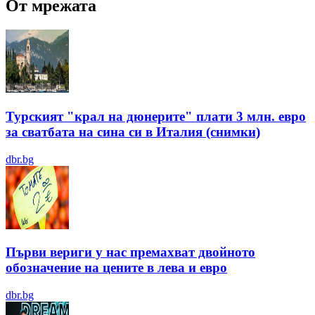
От мрежата
Турският "крал на дюнерите" плати 3 млн. евро
за сватбата на сина си в Италия (снимки)
dbr.bg
Първи вериги у нас премахват двойното
обозначение на цените в лева и евро
dbr.bg