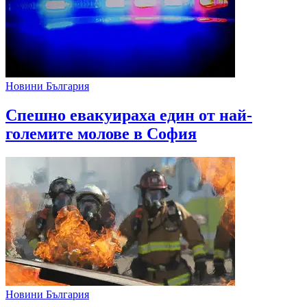
Новини България
Спешно евакуираха един от най-
големите молове в София
Новини България