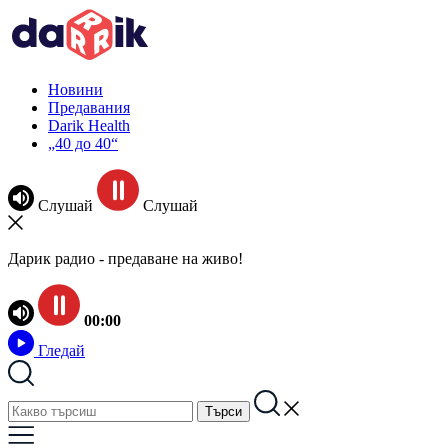
Новини
Предавания
Darik Health
„40 до 40“
Слушай
Слушай
Дарик радио - предаване на живо!
00:00
Гледай