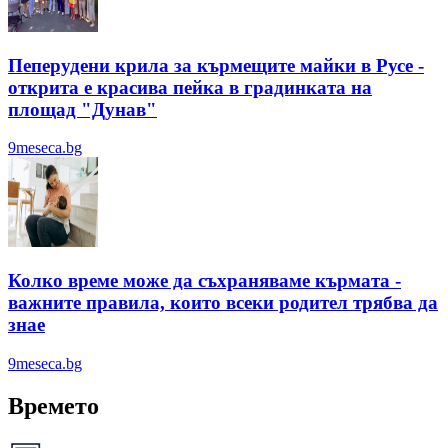
Пеперудени крила за кърмещите майки в Русе -
открита е красива пейка в градинката на
площад "Дунав"
9meseca.bg
Колко време може да съхраняваме кърмата -
важните правила, които всеки родител трябва да
знае
9meseca.bg
Времето