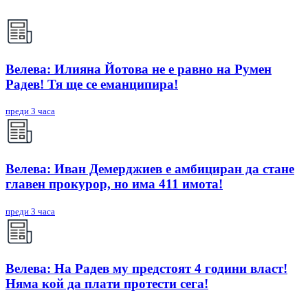
Велева: Илияна Йотова не е равно на Румен
Радев! Тя ще се еманципира!
преди 3 часа
Велева: Иван Демерджиев е амбициран да стане
главен прокурор, но има 411 имота!
преди 3 часа
Велева: На Радев му предстоят 4 години власт!
Няма кой да плати протести сега!