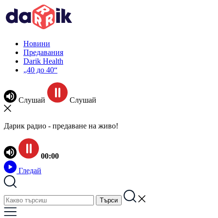
Новини
Предавания
Darik Health
„40 до 40“
Слушай
Слушай
Дарик радио - предаване на живо!
00:00
Гледай