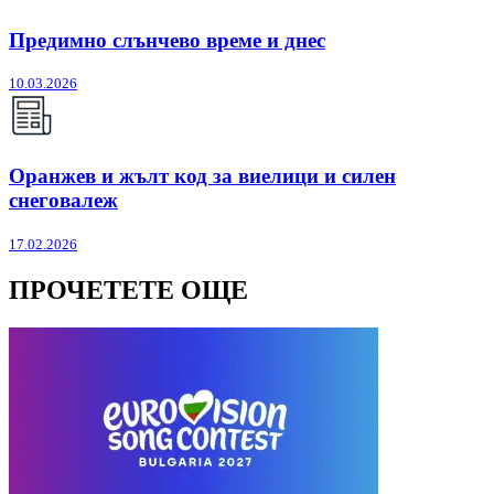
Предимно слънчево време и днес
10.03.2026
Оранжев и жълт код за виелици и силен
снеговалеж
17.02.2026
ПРОЧЕТЕТЕ ОЩЕ