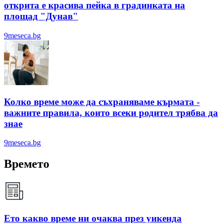
открита е красива пейка в градинката на
площад "Дунав"
9meseca.bg
Колко време може да съхраняваме кърмата -
важните правила, които всеки родител трябва да
знае
9meseca.bg
Времето
Ето какво време ни очаква през уикенда