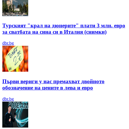
Турският "крал на дюнерите" плати 3 млн. евро
за сватбата на сина си в Италия (снимки)
dbr.bg
Първи вериги у нас премахват двойното
обозначение на цените в лева и евро
dbr.bg