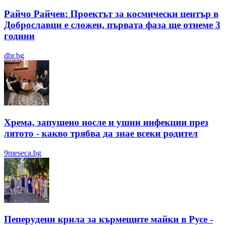
Райчо Райчев: Проектът за космически център в
Доброславци е сложен, първата фаза ще отнеме 3
години
dbr.bg
Хрема, запушено носле и ушни инфекции през
лятотo - какво трябва да знае всеки родител
9meseca.bg
Пеперудени крила за кърмещите майки в Русе -