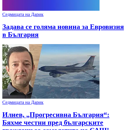
Седмицата на Дарик
Задава се голяма новина за Евровизия
в България
Седмицата на Дарик
Илиев, „Прогресивна България“:
Бяхме честни пред българските