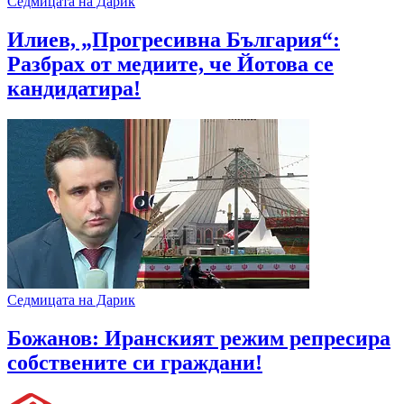
Седмицата на Дарик
Илиев, „Прогресивна България“:
Разбрах от медиите, че Йотова се
кандидатира!
Седмицата на Дарик
Божанов: Иранският режим репресира
собствените си граждани!