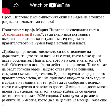
Проф. Пиргова: Икономическият екип на Радев не е толкова
радикален, колкото ми се иска!
Политологът
проф. Мария Пиргова
бе специален гост в
„Седмицата на Дарик“
, за да анализира актуалната
вътрешнополитическа ситуация месец след като
правителството на Румен Радев встъпи във власт.
„Трябва да променим мисленето си по отношение на
държавата, защото тя ни пази и тя е тази, която може да ни
даде просперитет. Правителството на Радев е на власт от 8
май. Обществото иска бързи действия и промени. Те не могат
да бъдат толкова бързи, защото става дума за решения,
свързани със законодателство. Една от пречките пред новото
правителство е това, че ние приемаме бюджет за 2026 година
в средата на годината и те трябва да се съобразят с всичко,
което е изхарчено и заложено досега. Изхарчено е доста много
преди те да дойдат на власт, а също трябва да се намали
дефицитът за цялата 2026 година. Става дума за рязане в
рамките на 6 месеца, което да е за целите 12 месеца“, каза още
тя.