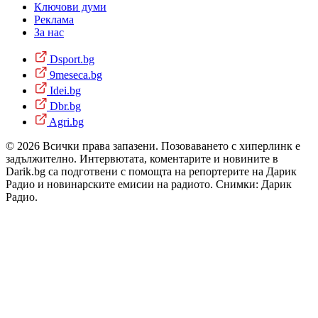
Ключови думи
Реклама
За нас
Dsport.bg
9meseca.bg
Idei.bg
Dbr.bg
Agri.bg
© 2026 Всички права запазени. Позоваването с хиперлинк е
задължително. Интервютата, коментарите и новините в
Darik.bg са подготвени с помощта на репортерите на Дарик
Радио и новинарските емисии на радиото. Снимки: Дарик
Радио.