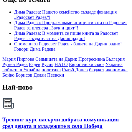
Дима Радева: Нашето семейство създаде фондация
„Радосвет Радев“!
Дима Радева: Продължаваме инициативата на Радосвет
Радев за пленера „Звук и цвят“!
Дима Радева: В момента се пише книга за Радосвет
Радев - създателят на Дарик радио!
Спомени за Радосвет Радев - бащата на Дарик радио!
Говори Дима Радева
Мария Пиргова
Седмицата на Дарик
Прогресивна България
Румен Радев
Радев
Русия
НАТО
Европейски съюз
Украйна
войната в Украйна
политика
Гълъб Донев
бюджет
икономика
Бойко Борисов
Делян Пеевски
Най-ново
Тренинг курс насърчи добрата комуникация
сред децата и младежите в село Победа