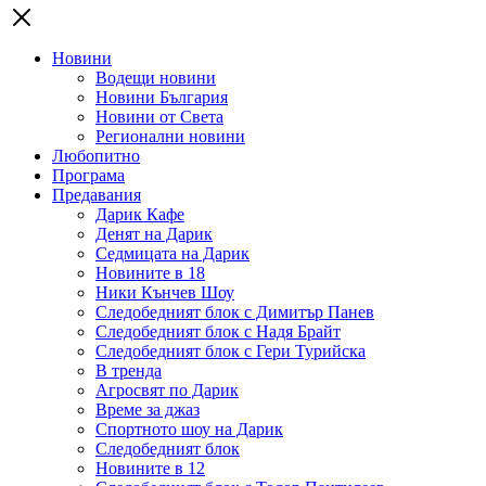
Новини
Водещи новини
Новини България
Новини от Света
Регионални новини
Любопитно
Програма
Предавания
Дарик Кафе
Денят на Дарик
Седмицата на Дарик
Новините в 18
Ники Кънчев Шоу
Следобедният блок с Димитър Панев
Следобедният блок с Надя Брайт
Следобедният блок с Гери Турийска
В тренда
Агросвят по Дарик
Време за джаз
Спортното шоу на Дарик
Следобедният блок
Новините в 12