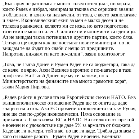
„България не разполага с много голям потенциал, но хората,
които Радев е избрал, намирам за такива със сериозни знания
в областите, в които са назначени, от това, с което разполагаме
и знаем. Икономическият екип за мен е малко десен и не
толкова радикален, колкото ми се иска, но като подготовка
този екип е много силен. Силните ни икономисти са единици.
Аз не виждам такъв потенциал в другите партии, които бяха.
Тепърва ще видим как ще постъпят новите министри, но не
виждам те да бъдат по-слаби с нещо от предишните.
Напротив, виждам ги като по-силни“, заяви политологът.
„Това, че Гълъб Донев и Румен Радев не са бюджетари, така да
се каже, е вярно. Асен Василев вероятно е по-навътре в тази
професия. На Гълъб Донев ще му се наложи, но в
Министерството на финансите има много грамотни хора“,
заяви Мария Пиргова.
„Радев работи в условията на Европейския съюз и НАТО. Във
външнополитическо отношение Радев ще се опита да даде
знаци и на изток. Ако ЕС промени отношението си към Русия,
ние ще сме по-добре икономически. Няма основание за
приказки за Радев извън ЕС и НАТО. На всичкото отгоре той
е военен и с удоволствие ще даде 5% за армията от бюджета.
Къде ще ги намери, той знае, но ще ги даде. Трябва да знаем с
кого си имаме работа – Румен Радев е военен. Военната