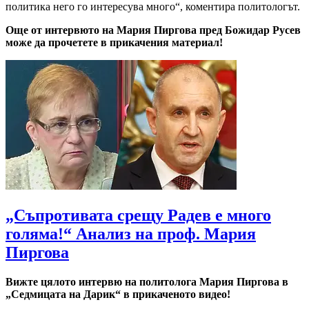
политика него го интересува много“, коментира политологът.
Още от интервюто на Мария Пиргова пред Божидар Русев
може да прочетете в прикачения материал!
„Съпротивата срещу Радев е много
голяма!“ Анализ на проф. Мария
Пиргова
Вижте цялото интервю на политолога Мария Пиргова в
„Седмицата на Дарик“ в прикаченото видео!