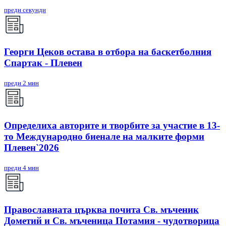
преди секунди
Георги Цеков остава в отбора на баскетболния
Спартак - Плевен
преди 2 мин
Определиха авторите и творбите за участие в 13-
то Международно биенале на малките форми
Плевен`2026
преди 4 мин
Православната църква почита Св. мъченик
Дометий и Св. мъченица Потамия - чудотворица