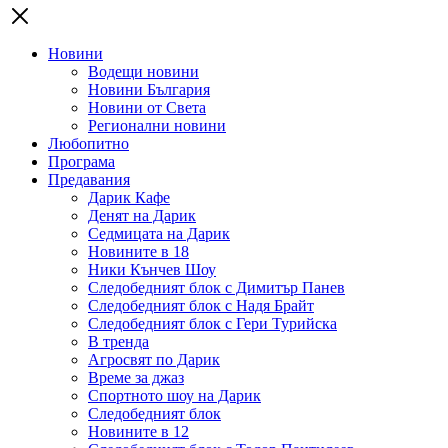
Новини
Водещи новини
Новини България
Новини от Света
Регионални новини
Любопитно
Програма
Предавания
Дарик Кафе
Денят на Дарик
Седмицата на Дарик
Новините в 18
Ники Кънчев Шоу
Следобедният блок с Димитър Панев
Следобедният блок с Надя Брайт
Следобедният блок с Гери Турийска
В тренда
Агросвят по Дарик
Време за джаз
Спортното шоу на Дарик
Следобедният блок
Новините в 12