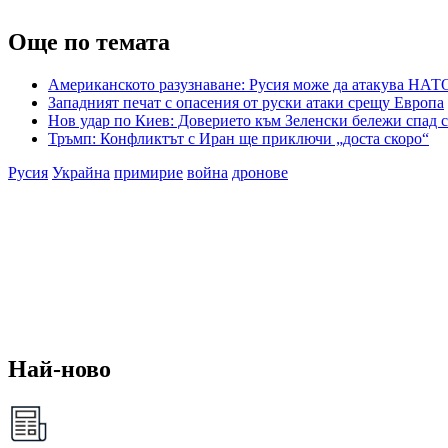
Още по темата
Американското разузнаване: Русия може да атакува НАТО
Западният печат с опасения от руски атаки срещу Европа
Нов удар по Киев: Доверието към Зеленски бележи спад с
Тръмп: Конфликтът с Иран ще приключи „доста скоро“
Русия
Украйна
примирие
война
дронове
Най-ново