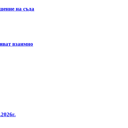
шение на съда
няват взаимно
2026г.