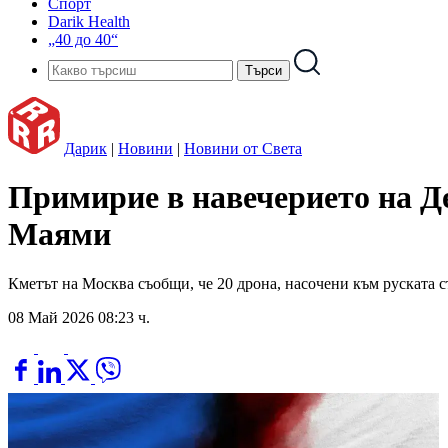
Спорт
Darik Health
„40 до 40“
Дарик
|
Новини
|
Новини от Света
Примирие в навечерието на Д
Маями
Кметът на Москва съобщи, че 20 дрона, насочени към руската 
08 Май 2026 08:23 ч.