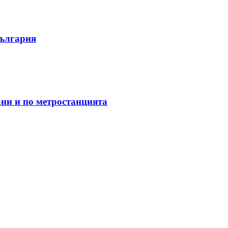
България
ани и по метростанцията