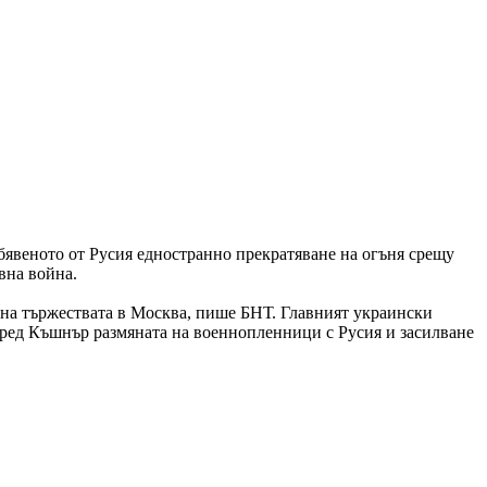
бявеното от Русия едностранно прекратяване на огъня срещу
вна война.
и на тържествата в Москва, пише БНТ. Главният украински
ред Къшнър размяната на военнопленници с Русия и засилване