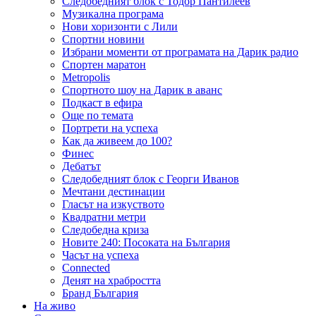
Следобедният блок с Тодор Пантилеев
Музикална програма
Нови хоризонти с Лили
Спортни новини
Избрани моменти от програмата на Дарик радио
Спортен маратон
Metropolis
Спортното шоу на Дарик в аванс
Подкаст в ефира
Още по темата
Портрети на успеха
Как да живеем до 100?
Финес
Дебатът
Следобедният блок с Георги Иванов
Мечтани дестинации
Гласът на изкуството
Квадратни метри
Следобедна криза
Новите 240: Посоката на България
Часът на успеха
Connected
Денят на храбростта
Бранд България
На живо