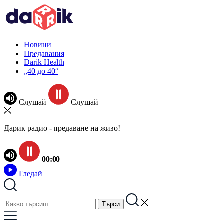
Новини
Предавания
Darik Health
„40 до 40“
Слушай
Слушай
Дарик радио - предаване на живо!
00:00
Гледай