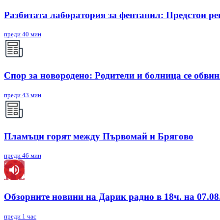
Разбитата лаборатория за фентанил: Предстои ре
преди 40 мин
Спор за новородено: Родители и болница се обви
преди 43 мин
Пламъци горят между Първомай и Брягово
преди 46 мин
Обзорните новини на Дарик радио в 18ч. на 07.08.
преди 1 час