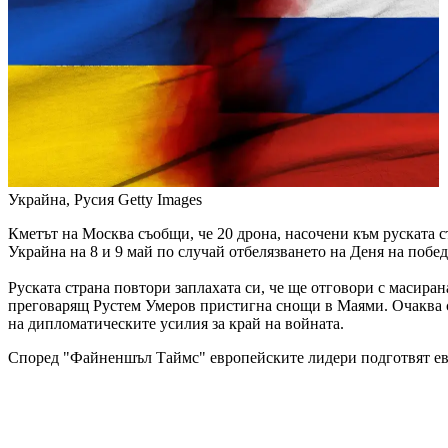
Украйна, Русия
Getty Images
Кметът на Москва съобщи, че 20 дрона, насочени към руската 
Украйна на 8 и 9 май по случай отбелязването на Деня на побе
Руската страна повтори заплахата си, че ще отговори с масира
преговарящ Рустем Умеров пристигна снощи в Маями. Очаква с
на дипломатическите усилия за край на войната.
Според "Файненшъл Таймс" европейските лидери подготвят ев