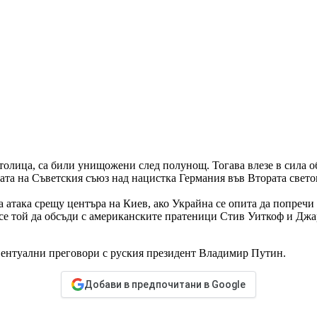
столица, са били унищожени след полунощ. Тогава влезе в сила о
дата на Съветския съюз над нацистка Германия във Втората свето
на атака срещу центъра на Киев, ако Украйна се опита да попреч
е той да обсъди с американските пратеници Стив Уиткоф и Джа
ентуални преговори с руския президент Владимир Путин.
Добави в предпочитани в Google