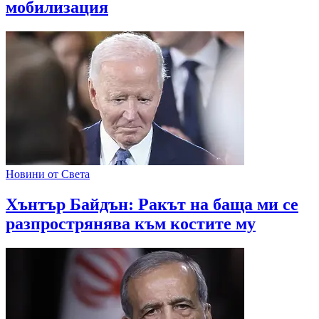
мобилизация
Новини от Света
Хънтър Байдън: Ракът на баща ми се
разпрострянява към костите му