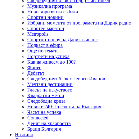
Следобедният блок с Тодор Пантилеев
Музикална програма
Нови хоризонти с Лили
Спортни новини
Избрани моменти от програмата на Дарик радио
Спортен маратон
Metropolis
Спортното шоу на Дарик в аванс
Подкаст в ефира
Още по темата
Портрети на успеха
Как да живеем до 100?
Финес
Дебатът
Следобедният блок с Георги Иванов
Мечтани дестинации
Гласът на изкуството
Квадратни метри
Следобедна криза
Новите 240: Посоката на България
Часът на успеха
Connected
Денят на храбростта
Бранд България
На живо