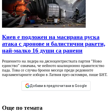
Киев е подложен на масирана руска
атака с дронове и балистични ракети,
най-малко 16 души са ранени
Решението на лидера на дясноцентристката партия "Ново
единство" означава, че нейното коалиционно правителство
пада. Това се случва броени месеци преди редовните
парламентарните избори в Латвия през октомври, пише БНТ.
Добави в предпочитани в Google
Още по темата