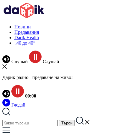
Новини
Предавания
Darik Health
„40 до 40“
Слушай
Слушай
Дарик радио - предаване на живо!
00:00
Гледай