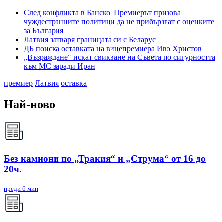
След конфликта в Банско: Премиерът призова
чуждестранните политици да не прибързват с оценките
за България
Латвия затваря границата си с Беларус
ДБ поиска оставката на вицепремиера Иво Христов
„Възраждане“ искат свикване на Съвета по сигурността
към МС заради Иран
премиер
Латвия
оставка
Най-ново
Без камиони по „Тракия“ и „Струма“ от 16 до
20ч.
преди 6 мин