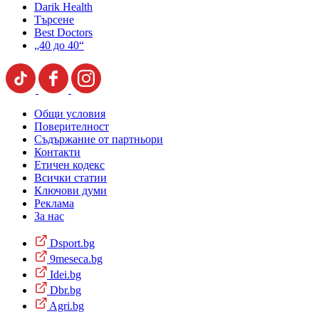
Darik Health
Търсене
Best Doctors
„40 до 40“
Общи условия
Поверителност
Съдържание от партньори
Контакти
Етичен кодекс
Всички статии
Ключови думи
Реклама
За нас
Dsport.bg
9meseca.bg
Idei.bg
Dbr.bg
Agri.bg