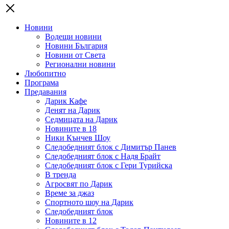
Новини
Водещи новини
Новини България
Новини от Света
Регионални новини
Любопитно
Програма
Предавания
Дарик Кафе
Денят на Дарик
Седмицата на Дарик
Новините в 18
Ники Кънчев Шоу
Следобедният блок с Димитър Панев
Следобедният блок с Надя Брайт
Следобедният блок с Гери Турийска
В тренда
Агросвят по Дарик
Време за джаз
Спортното шоу на Дарик
Следобедният блок
Новините в 12