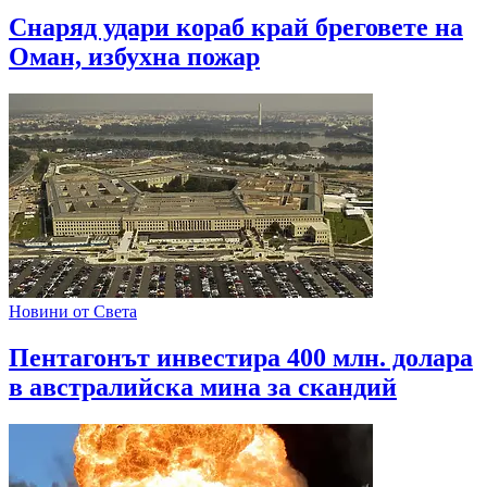
Снаряд удари кораб край бреговете на
Оман, избухна пожар
Новини от Света
Пентагонът инвестира 400 млн. долара
в австралийска мина за скандий