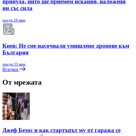
принуда, нито ще приемем искания, наложени
ни със сила
преди 28 мин
Киев: Не сме насочвали умишлено дронове към
България
преди 33 мин
Всички
От мрежата
Джеф Безос и как стартъпът му от гаража се