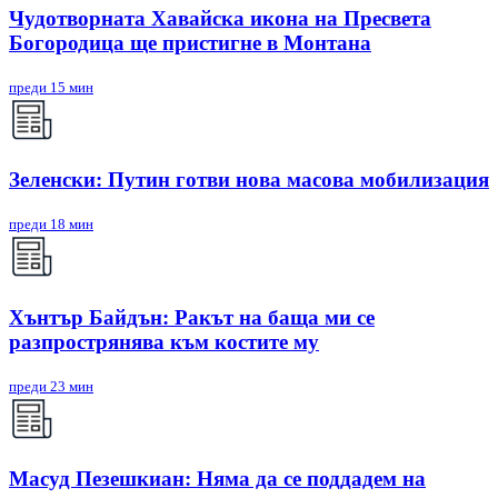
Чудотворната Хавайска икона на Пресвета
Богородица ще пристигне в Монтана
преди 15 мин
Зеленски: Путин готви нова масова мобилизация
преди 18 мин
Хънтър Байдън: Ракът на баща ми се
разпрострянява към костите му
преди 23 мин
Масуд Пезешкиан: Няма да се поддадем на