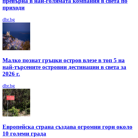
превърна в най-голямата компания в света по
приходи
dbr.bg
Малко познат гръцки остров влезе в топ 5 на
най-търсените островни дестинации в света за
2026 г.
dbr.bg
Европейска страна създава огромни гори около
10 големи града