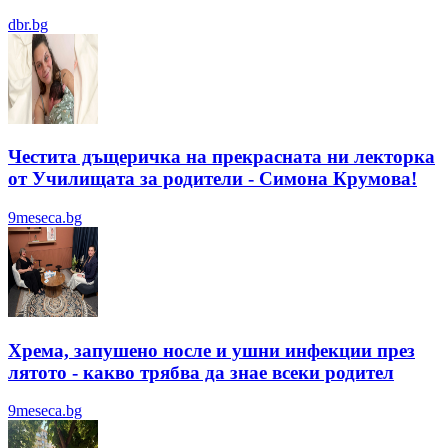
dbr.bg
Честита дъщеричка на прекрасната ни лекторка
от Училищата за родители - Симона Крумова!
9meseca.bg
Хрема, запушено носле и ушни инфекции през
лятотo - какво трябва да знае всеки родител
9meseca.bg