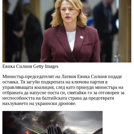
Евика Силиня
Getty Images
Министър-председателят на Латвия Евика Силиня подаде
оставка. Тя загуби подкрепата на ключова партия в
управляващата коалиция, след като принуди министъра на
отбраната да напусне поста си, смятайки го за отговорен за
неспособността на балтийската страна да предотврати
нахлуването на украински дронове.