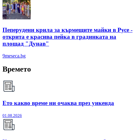
Пеперудени крила за кърмещите майки в Русе -
открита е красива пейка в градинката на
площад "Дунав"
9meseca.bg
Времето
Ето какво време ни очаква през уикенда
01.08.2026