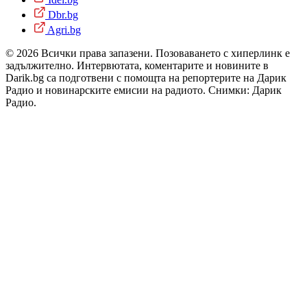
Dbr.bg
Agri.bg
© 2026 Всички права запазени. Позоваването с хиперлинк е
задължително. Интервютата, коментарите и новините в
Darik.bg са подготвени с помощта на репортерите на Дарик
Радио и новинарските емисии на радиото. Снимки: Дарик
Радио.