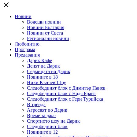
Новини
Водещи новини
Новини България
Новини от Света
Регионални новини
Любопитно
Програма
Предавания
Дарик Кафе
Денят на Дарик
Седмицата на Дарик
Новините в 18
Ники Кънчев Шоу
Следобедният блок с Димитър Панев
Следобедният блок с Надя Брайт
Следобедният блок с Гери Турийска
В тренда
Агросвят по Дарик
Време за джаз
Спортното шоу на Дарик
Следобедният блок
Новините в 12