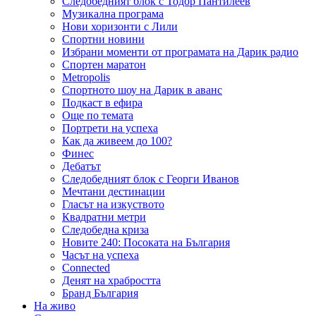
Следобедният блок с Тодор Пантилеев
Музикална програма
Нови хоризонти с Лили
Спортни новини
Избрани моменти от програмата на Дарик радио
Спортен маратон
Metropolis
Спортното шоу на Дарик в аванс
Подкаст в ефира
Още по темата
Портрети на успеха
Как да живеем до 100?
Финес
Дебатът
Следобедният блок с Георги Иванов
Мечтани дестинации
Гласът на изкуството
Квадратни метри
Следобедна криза
Новите 240: Посоката на България
Часът на успеха
Connected
Денят на храбростта
Бранд България
На живо