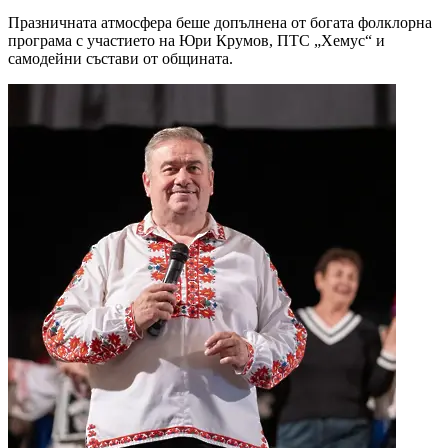
Празничната атмосфера беше допълнена от богата фолклорна
програма с участието на Юри Крумов, ПТС „Хемус“ и
самодейни състави от общината.