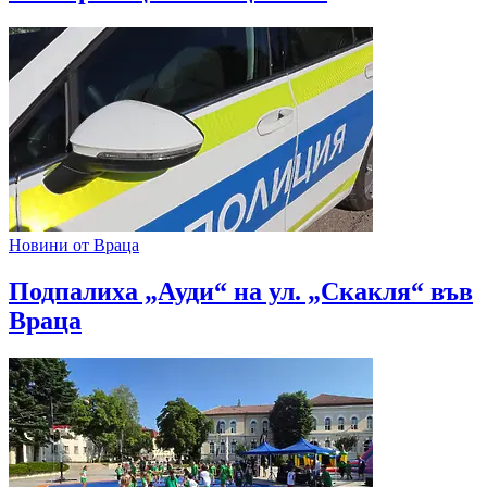
Новини от Враца
Подпалиха „Ауди“ на ул. „Скакля“ във
Враца