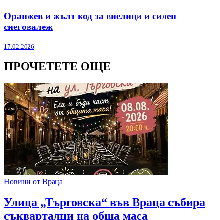
Оранжев и жълт код за виелици и силен
снеговалеж
17.02.2026
ПРОЧЕТЕТЕ ОЩЕ
Новини от Враца
Улица „Търговска“ във Враца събира
съкварталци на обща маса