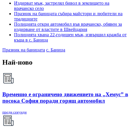
Издирват мъж, застрелял бивол в землището на
врачанско село
Празник на баницата събира майстори и любители на
традициите
Полицията откри автомобил във врачанско, обявен за
издирване от властите в Швейцария
Полицията хвана 22-годишен мъж, извършил кражба от
къща в с. Баница
Празник на баницата
с. Баница
Най-ново
Временно е ограничено движението на „Хемус” в
посока София поради горящ автомобил
преди секунди