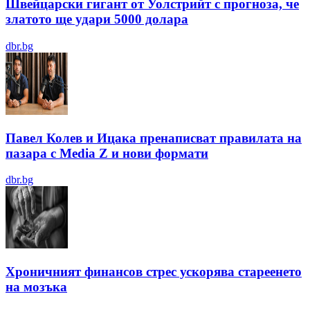
Швейцарски гигант от Уолстрийт с прогноза, че
златото ще удари 5000 долара
dbr.bg
Павел Колев и Ицака пренаписват правилата на
пазара с Media Z и нови формати
dbr.bg
Хроничният финансов стрес ускорява стареенето
на мозъка