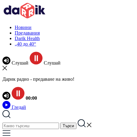
Новини
Предавания
Darik Health
„40 до 40“
Слушай
Слушай
Дарик радио - предаване на живо!
00:00
Гледай