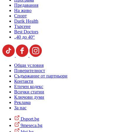
Предавания
На живо
Спорт
Darik Health
Търсене
Best Doctors
„40 до 40“
Общи условия
Поверителност
Съдържание от партньори
Контакти
Етичен кодекс
Всички статии
Ключови думи
Реклама
За нас
Dsport.bg
9meseca.bg
Idei.bg