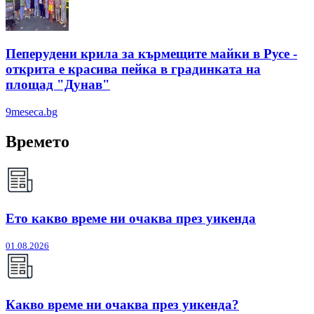
Пеперудени крила за кърмещите майки в Русе -
открита е красива пейка в градинката на
площад "Дунав"
9meseca.bg
Времето
Ето какво време ни очаква през уикенда
01.08.2026
Какво време ни очаква през уикенда?