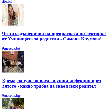
dbr.bg
Честита дъщеричка на прекрасната ни лекторка
от Училищата за родители - Симона Крумова!
9meseca.bg
Хрема, запушено носле и ушни инфекции през
лятотo - какво трябва да знае всеки родител
9meseca.bg