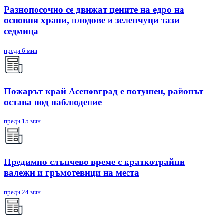
Разнопосочно се движат цените на едро на
основни храни, плодове и зеленчуци тази
седмица
преди 6 мин
Пожарът край Асеновград е потушен, районът
остава под наблюдение
преди 15 мин
Предимно слънчево време с краткотрайни
валежи и гръмотевици на места
преди 24 мин