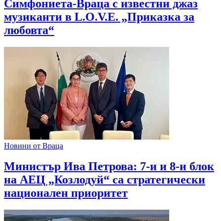
Симфониета-Враца с известни джаз
музиканти в L.O.V.E. „Приказка за
любовта“
Новини от Враца
Министър Ива Петрова: 7-и и 8-и блок
на АЕЦ „Козлодуй“ са стратегически
национален приоритет