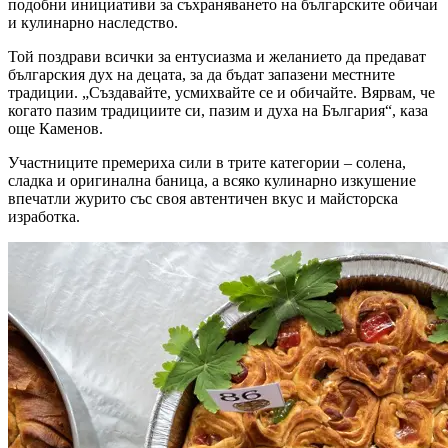
подобни инициативи за съхраняването на българските обичаи
и кулинарно наследство.
Той поздрави всички за ентусиазма и желанието да предават
българския дух на децата, за да бъдат запазени местните
традиции. „Създавайте, усмихвайте се и обичайте. Вярвам, че
когато пазим традициите си, пазим и духа на България“, каза
още Каменов.
Участниците премериха сили в трите категории – солена,
сладка и оригинална баница, а всяко кулинарно изкушение
впечатли журито със своя автентичен вкус и майсторска
изработка.