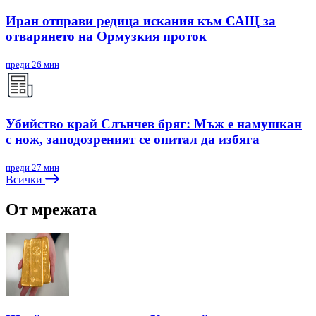
Иран отправи редица искания към САЩ за
отварянето на Ормузкия проток
преди 26 мин
Убийство край Слънчев бряг: Мъж е намушкан
с нож, заподозреният се опитал да избяга
преди 27 мин
Всички
От мрежата