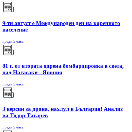
9-ти август е Международен ден на коренното
население
преди 5 часа
81 г. от втората ядрена бомбардировка в света,
над Нагасаки - Япония
преди 5 часа
3 версии за дрона, нахлул в България! Анализ
на Тодор Тагарев
преди 5 часа