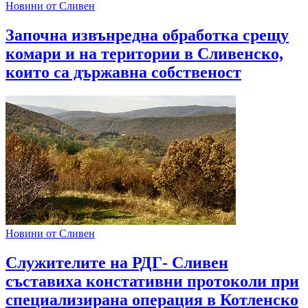
Новини от Сливен
Започна извънредна обработка срещу
комари и на територии в Сливенско,
които са държавна собственост
Новини от Сливен
Служителите на РДГ- Сливен
съставиха констативни протоколи при
специализирана операция в Котленско