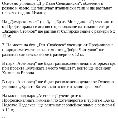
Основно училище „Д-р Иван Селимински“, облечени в
розово и черно, ще танцуват италиански танц и ще разпънат
плакат с надпис Италия;
На „Дамарски мост“ (на бул. „Братя Миладинови“) учениците
от Профилирана гимназия с преподаване на западни езици
„Захарий Стоянов“ ще разпънат българско знаме с размери 6 х
12 м;
7. На моста на бул. „Ген. Скобелев“ ученици от Профилирана
природо-математическа гимназия „Добри Чинтулов“ ще
разпънат сливенско знаме с размери 6 х 12 м;
В парк „Асеновец“ ще бъдат разположени децата от оркестъра
при проекта „Музиката вместо улицата“, които ще изсвирят
Химна на Европа
В парк „Асеновец“ ще бъдат разположени децата от Основно
училище „Христо Ботев“, които ще изпълнят флашмоб;
На моста над парк „Асеновец“ учениците от
Професионалната гимназия по хотелиерство и туризъм „Акад.
Неделчо Неделчев“ ще разпънат европейско знаме с размери 6
х 12 м;