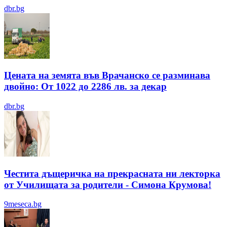
dbr.bg
Цената на земята във Врачанско се разминава
двойно: От 1022 до 2286 лв. за декар
dbr.bg
Честита дъщеричка на прекрасната ни лекторка
от Училищата за родители - Симона Крумова!
9meseca.bg