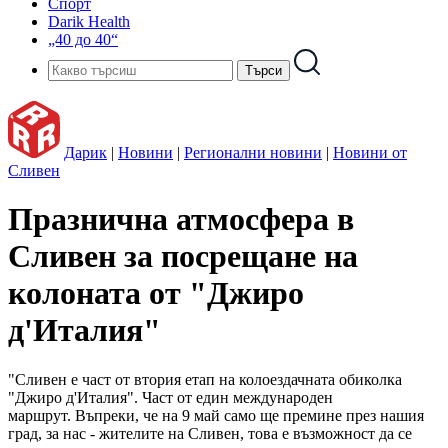
Спорт
Darik Health
„40 до 40“
Дарик
|
Новини
|
Регионални новини
|
Новини от
Сливен
Празнична атмосфера в
Сливен за посрещане на
колоната от "Джиро
д'Италия"
"Сливен е част от втория етап на колоездачната обиколка
"Джиро д'Италия". Част от един международен
маршрут. Въпреки, че на 9 май само ще премине през нашия
град, за нас - жителите на Сливен, това е възможност да се