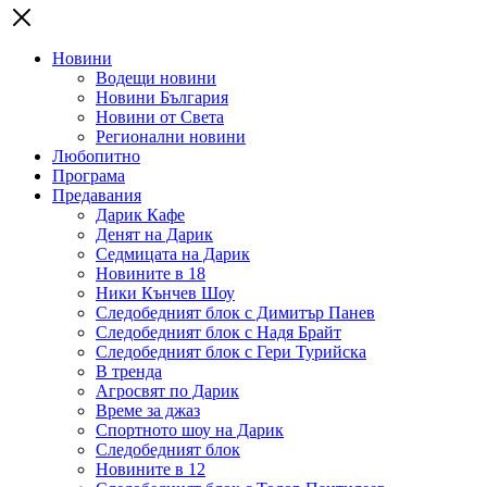
Новини
Водещи новини
Новини България
Новини от Света
Регионални новини
Любопитно
Програма
Предавания
Дарик Кафе
Денят на Дарик
Седмицата на Дарик
Новините в 18
Ники Кънчев Шоу
Следобедният блок с Димитър Панев
Следобедният блок с Надя Брайт
Следобедният блок с Гери Турийска
В тренда
Агросвят по Дарик
Време за джаз
Спортното шоу на Дарик
Следобедният блок
Новините в 12