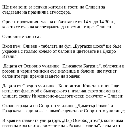
Ще има зони за всички жители и гости на Сливен за
създаване на празнична атмосфера.
Ориентировъчният час на събитията е от 14 ч. до 14.30 ч.,
когато се очаква колоездачите да преминат през Сливен.
Основните зони са :
Вход към Сливен - табелата на бул. „Бургаско шосе“ ще бъде
украсена с голямо колело от балони в цветовете на Джиро
Италия;
Децата от Основно училище „Елисавета Багряна“, облечени в
розови и черни тениски със знаменца и балони, ще пуснат
балоните при преминаването на водача;
Децата от Средно училище „Константин Константинов“ ще
изпълнят флашмоб с българското и италианското знамена на
улицата срещу Инженерно-педагогически факултет – Сливен;
Около сградата на Спортно училище „Димитър Рохов“ и
Градската градина – флашмоб с децата от Спортното училище;
В края на главната улица (бул. „Цар Освободител“), която има
излаз на кръговото движение на „Розова градина“, децата от