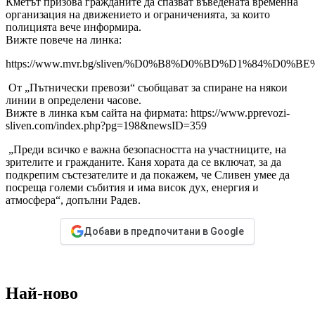
Кметът призова гражданите да спазват въведената временна
организация на движението и ограниченията, за които
полицията вече информира.
Вижте повече на линка:
https://www.mvr.bg/sliven/%D0%B8%D0%BD%D1%
От „Пътнически превози“ съобщават за спиране на някои
линии в определени часове.
Вижте в линка към сайта на фирмата: https://www.pprevozi-
sliven.com/index.php?pg=198&newsID=359
„Преди всичко е важна безопасността на участниците, на
зрителите и гражданите. Каня хората да се включат, за да
подкрепим състезателите и да покажем, че Сливен умее да
посреща големи събития и има висок дух, енергия и
атмосфера“, допълни Радев.
Добави в предпочитани в Google
Най-ново