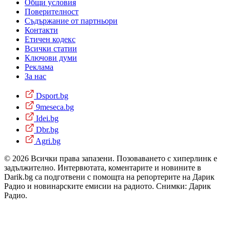
Общи условия
Поверителност
Съдържание от партньори
Контакти
Етичен кодекс
Всички статии
Ключови думи
Реклама
За нас
Dsport.bg
9meseca.bg
Idei.bg
Dbr.bg
Agri.bg
© 2026 Всички права запазени. Позоваването с хиперлинк е
задължително. Интервютата, коментарите и новините в
Darik.bg са подготвени с помощта на репортерите на Дарик
Радио и новинарските емисии на радиото. Снимки: Дарик
Радио.