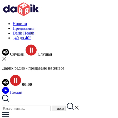
Новини
Предавания
Darik Health
„40 до 40“
Слушай
Слушай
Дарик радио - предаване на живо!
00:00
Гледай