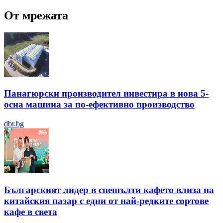
От мрежата
Панагюрски производител инвестира в нова 5-
осна машина за по-ефективно производство
dbr.bg
Българският лидер в спешълти кафето влиза на
китайския пазар с едни от най-редките сортове
кафе в света