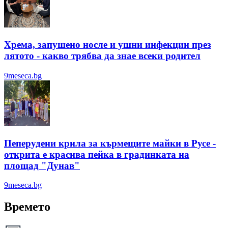
Хрема, запушено носле и ушни инфекции през
лятотo - какво трябва да знае всеки родител
9meseca.bg
Пеперудени крила за кърмещите майки в Русе -
открита е красива пейка в градинката на
площад "Дунав"
9meseca.bg
Времето