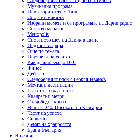
Следобедният блок с Тодор Пантилеев
Музикална програма
Нови хоризонти с Лили
Спортни новини
Избрани моменти от програмата на Дарик радио
Спортен маратон
Metropolis
Спортното шоу на Дарик в аванс
Подкаст в ефира
Още по темата
Портрети на успеха
Как да живеем до 100?
Финес
Дебатът
Следобедният блок с Георги Иванов
Мечтани дестинации
Гласът на изкуството
Квадратни метри
Следобедна криза
Новите 240: Посоката на България
Часът на успеха
Connected
Денят на храбростта
Бранд България
На живо