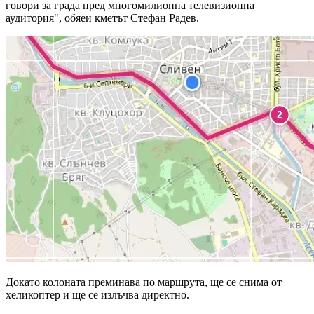
говори за града пред многомилионна телевизионна
аудитория", обяеи кметът Стефан Радев.
Докато колоната преминава по маршрута, ще се снима от
хеликоптер и ще се излъчва директно.