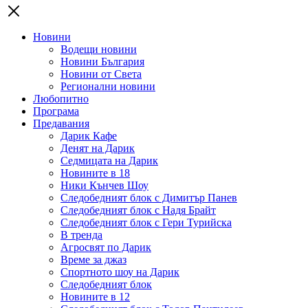
Новини
Водещи новини
Новини България
Новини от Света
Регионални новини
Любопитно
Програма
Предавания
Дарик Кафе
Денят на Дарик
Седмицата на Дарик
Новините в 18
Ники Кънчев Шоу
Следобедният блок с Димитър Панев
Следобедният блок с Надя Брайт
Следобедният блок с Гери Турийска
В тренда
Агросвят по Дарик
Време за джаз
Спортното шоу на Дарик
Следобедният блок
Новините в 12