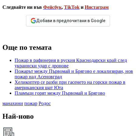
Следвайте ни във
Фейсбук
,
TikTok
и
Инстаграм
Добави в предпочитани в Google
Още по темата
Пожар в рафинерия в руския Краснодарски край след
украински удар с дронове
Пожарът между Първомай и Брягово е локализиран, нов
пожар над Асеновград
Хеликоптер се разби при гасенето на горски пожар в
американския щат Юта
Пламъци горят между Първомай и Брягово
манахини
пожар
Родос
Най-ново