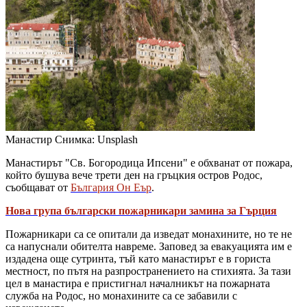
Манастир
Снимка: Unsplash
Манастирът "Св. Богородица Ипсени" е обхванат от пожара,
който бушува вече трети ден на гръцкия остров Родос,
съобщават от
България Он Еър
.
Нова група български пожарникари замина за Гърция
Пожарникари са се опитали да изведат монахините, но те не
са напуснали обителта навреме. Заповед за евакуацията им е
издадена още сутринта, тъй като манастирът е в гориста
местност, по пътя на разпространението на стихията. За тази
цел в манастира е пристигнал началникът на пожарната
служба на Родос, но монахините са се забавили с