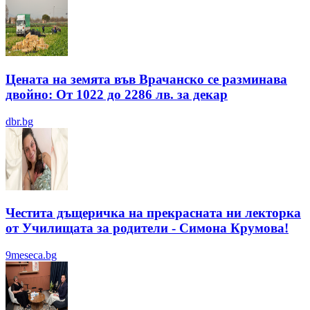
Цената на земята във Врачанско се разминава
двойно: От 1022 до 2286 лв. за декар
dbr.bg
Честита дъщеричка на прекрасната ни лекторка
от Училищата за родители - Симона Крумова!
9meseca.bg