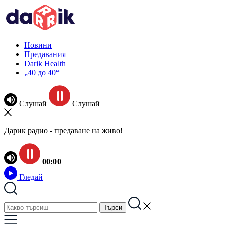
Новини
Предавания
Darik Health
„40 до 40“
Слушай
Слушай
Дарик радио - предаване на живо!
00:00
Гледай