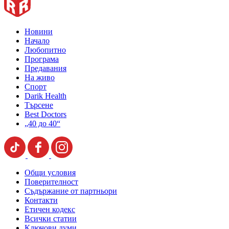
Новини
Начало
Любопитно
Програма
Предавания
На живо
Спорт
Darik Health
Търсене
Best Doctors
„40 до 40“
Общи условия
Поверителност
Съдържание от партньори
Контакти
Етичен кодекс
Всички статии
Ключови думи