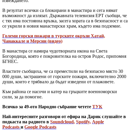
извеждането.
В резултат всички са блокирани в манастира и сега нямат
възможност да излязат. Държавната телевизия ЕРТ съобщи, че
с тях има постоянна връзка, засега хората са в безопасност и са
се укрили в новия манастирски храм, където има подземие.
Големи горски пожари в турските окръзи Хатай,
Чанаккале и Мерсин (видео)
В манастира се намира чудотворната икона на Света
Богородица, която е покровителка на остров Родос, припомня
БГНЕС.
Властите съобщиха, че са преместили на безопасно място 30
000 души, застрашени от горските пожари, включително 2000
души, които е трябвало да бъдат изведени от плажовете.
Към района се насочи и катер на гръцките военноморски
сили, за да помогне.
Всичко за 49-ото Народно събрание четете
ТУК
Най-интересните разговори от ефира на Дарик слушайте в
подкаста на радиото в
Soundcloud
,
Spotify
,
Apple
Podcasts
и
Google Podcasts