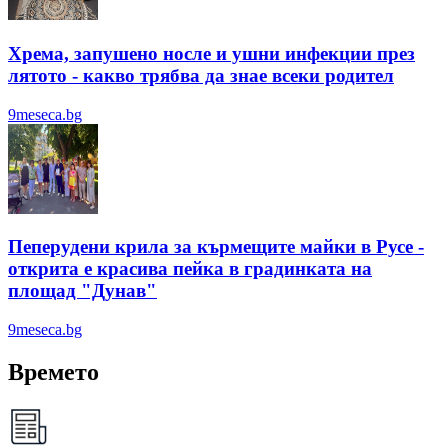
Хрема, запушено носле и ушни инфекции през
лятотo - какво трябва да знае всеки родител
9meseca.bg
Пеперудени крила за кърмещите майки в Русе -
открита е красива пейка в градинката на
площад "Дунав"
9meseca.bg
Времето