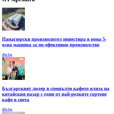
Панагюрски производител инвестира в нова 5-
осна машина за по-ефективно производство
dbr.bg
Българският лидер в спешълти кафето влиза на
китайския пазар с едни от най-редките сортове
кафе в света
dbr.bg