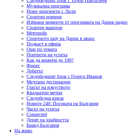
Следобедният блок с Тодор Пантилеев
Музикална програма
Нови хоризонти с Лили
Спортни новини
Избрани моменти от програмата на Дарик радио
Спортен маратон
Metropolis
Спортното шоу на Дарик в аванс
Подкаст в ефира
Още по темата
Портрети на успеха
Как да живеем до 100?
Финес
Дебатът
Следобедният блок с Георги Иванов
Мечтани дестинации
Гласът на изкуството
Квадратни метри
Следобедна криза
Новите 240: Посоката на България
Часът на успеха
Connected
Денят на храбростта
Бранд България
На живо