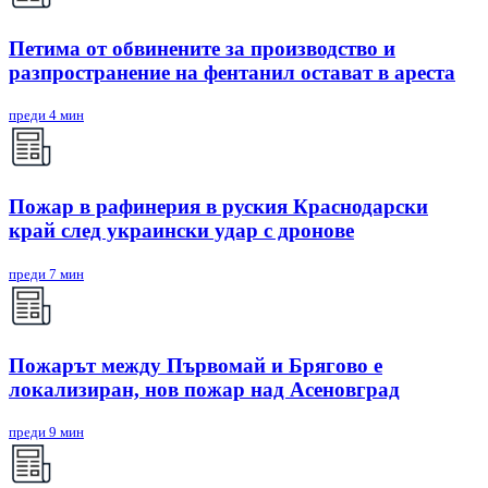
Петима от обвинените за производство и
разпространение на фентанил остават в ареста
преди 4 мин
Пожар в рафинерия в руския Краснодарски
край след украински удар с дронове
преди 7 мин
Пожарът между Първомай и Брягово е
локализиран, нов пожар над Асеновград
преди 9 мин