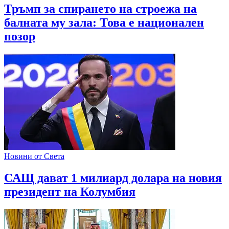
Тръмп за спирането на строежа на
балната му зала: Това е национален
позор
Новини от Света
САЩ дават 1 милиард долара на новия
президент на Колумбия