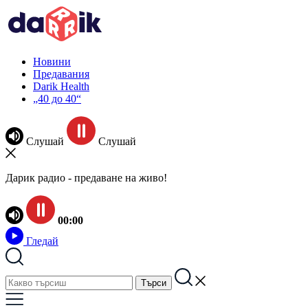
Новини
Предавания
Darik Health
„40 до 40“
Слушай
Слушай
Дарик радио - предаване на живо!
00:00
Гледай