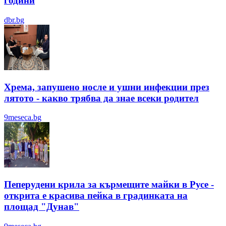
години
dbr.bg
Хрема, запушено носле и ушни инфекции през
лятотo - какво трябва да знае всеки родител
9meseca.bg
Пеперудени крила за кърмещите майки в Русе -
открита е красива пейка в градинката на
площад "Дунав"