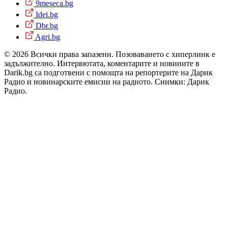
9meseca.bg
Idei.bg
Dbr.bg
Agri.bg
© 2026 Всички права запазени. Позоваването с хиперлинк е
задължително. Интервютата, коментарите и новините в
Darik.bg са подготвени с помощта на репортерите на Дарик
Радио и новинарските емисии на радиото. Снимки: Дарик
Радио.