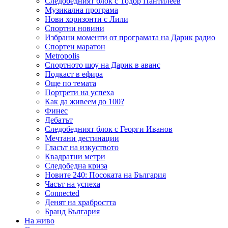
Следобедният блок с Тодор Пантилеев
Музикална програма
Нови хоризонти с Лили
Спортни новини
Избрани моменти от програмата на Дарик радио
Спортен маратон
Metropolis
Спортното шоу на Дарик в аванс
Подкаст в ефира
Още по темата
Портрети на успеха
Как да живеем до 100?
Финес
Дебатът
Следобедният блок с Георги Иванов
Мечтани дестинации
Гласът на изкуството
Квадратни метри
Следобедна криза
Новите 240: Посоката на България
Часът на успеха
Connected
Денят на храбростта
Бранд България
На живо