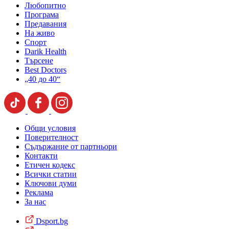
Любопитно
Програма
Предавания
На живо
Спорт
Darik Health
Търсене
Best Doctors
„40 до 40“
Общи условия
Поверителност
Съдържание от партньори
Контакти
Етичен кодекс
Всички статии
Ключови думи
Реклама
За нас
Dsport.bg