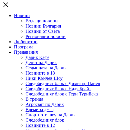
Новини
Водещи новини
Новини България
Новини от Света
Регионални новини
Любопитно
Програма
Предавания
Дарик Кафе
Денят на Дарик
Седмицата на Дарик
Новините в 18
Ники Кънчев Шоу
Следобедният блок с Димитър Панев
Следобедният блок с Надя Брайт
Следобедният блок с Гери Турийска
В тренда
Агросвят по Дарик
Време за джаз
Спортното шоу на Дарик
Следобедният блок
Новините в 12