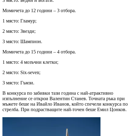
3 място: Бедни и Богати.
Момичета до 12 години – 3 отбора.
1 място: Гламур;
2 място: Звезди;
3 място: Шампион.
Момичета до 15 години – 4 отбора.
1 място: 4 мозъчни клетки;
2 място: Six-seven;
3 място: Гъмзи.
В конкурса по забивки тази година с най-атрактивно
изпълнение се открои Валентин Станев. Точната ръка при
мъжете беше на Ивайло Иванов, който спечели конкурса по
стрелба. При подрастващите най-точен беше Емил Цонков.