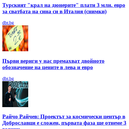
Турският "крал на дюнерите" плати 3 млн. евро
за сватбата на сина си в Италия (снимки)
dbr.bg
Първи вериги у нас премахват двойното
обозначение на цените в лева и евро
dbr.bg
Райчо Райчев: Проектът за космически център в
Доброславци е сложен, първата фаза ще отнеме 3