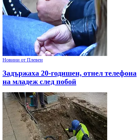
Новини от Плевен
Задържаха 20-годишен, отнел телефона
на младеж след побой