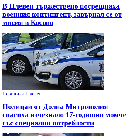
В Плевен тържествено посрещнаха
военния контингент, завърнал се от
мисия в Косово
Новини от Плевен
Полицаи от Долна Митрополия
спасиха изчезнало 17-годишно момче
със специални потребности