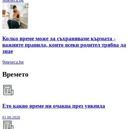
9meseca.bg
Колко време може да съхраняваме кърмата -
важните правила, които всеки родител трябва да
знае
9meseca.bg
Времето
Ето какво време ни очаква през уикенда
01.08.2026