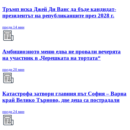
Тръмп иска Джей Ди Ванс да бъде кандидат-
президентът на републиканците през 2028 г.
преди 14 мин
Амбициозното меню едва не провали вечерята
на участник в „Черешката на тортата“
преди 20 мин
Катастрофа затвори главния път София – Варна
край Велико Търново, две деца са пострадали
преди 24 мин