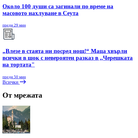
Около 100 души са загинали по време на
масовото нахлуване в Сеута
преди 29 мин
„Влезе в стаята ни посред нощ!“ Маца хвърли
всички в шок с невероятен разказ в ,,Черешката
на тортата"
преди 50 мин
Всички
От мрежата