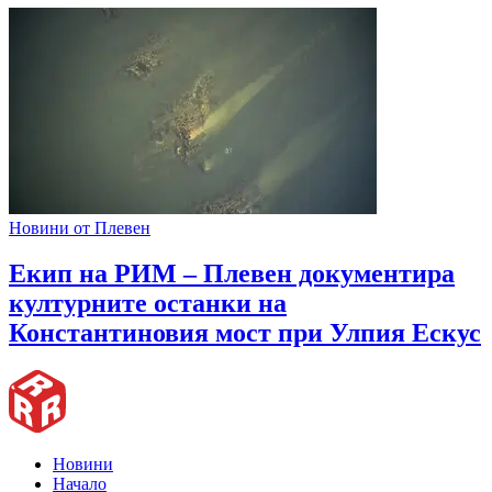
Новини от Плевен
Екип на РИМ – Плевен документира
културните останки на
Константиновия мост при Улпия Ескус
Новини
Начало