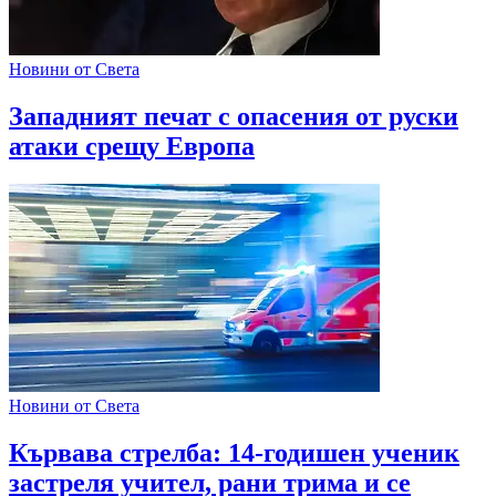
Новини от Света
Западният печат с опасения от руски
атаки срещу Европа
Новини от Света
Кървава стрелба: 14-годишен ученик
застреля учител, рани трима и се