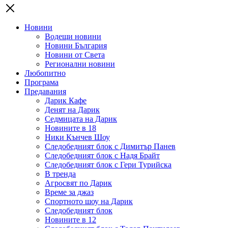
Новини
Водещи новини
Новини България
Новини от Света
Регионални новини
Любопитно
Програма
Предавания
Дарик Кафе
Денят на Дарик
Седмицата на Дарик
Новините в 18
Ники Кънчев Шоу
Следобедният блок с Димитър Панев
Следобедният блок с Надя Брайт
Следобедният блок с Гери Турийска
В тренда
Агросвят по Дарик
Време за джаз
Спортното шоу на Дарик
Следобедният блок
Новините в 12