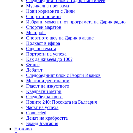
Следобедният блок с Тодор Пантилеев
Музикална програма
Нови хоризонти с Лили
Спортни новини
Избрани моменти от програмата на Дарик радио
Спортен маратон
Metropolis
Спортното шоу на Дарик в аванс
Подкаст в ефира
Още по темата
Портрети на успеха
Как да живеем до 100?
Финес
Дебатът
Следобедният блок с Георги Иванов
Мечтани дестинации
Гласът на изкуството
Квадратни метри
Следобедна криза
Новите 240: Посоката на България
Часът на успеха
Connected
Денят на храбростта
Бранд България
На живо