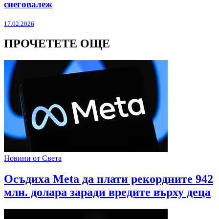
снеговалеж
17.02.2026
ПРОЧЕТЕТЕ ОЩЕ
Новини от Света
Осъдиха Meta да плати рекордните 942
млн. долара заради вредите върху деца