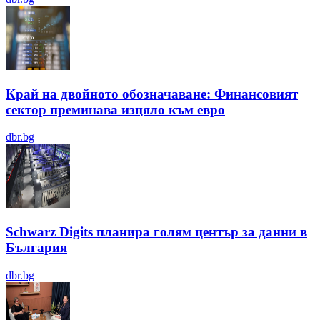
Край на двойното обозначаване: Финансовият
сектор преминава изцяло към евро
dbr.bg
Schwarz Digits планира голям център за данни в
България
dbr.bg