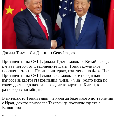
Доналд Тръмп, Си Дзинпин
Getty Images
Президентът на САЩ Доналд Тръмп заяви, че Китай иска да
купува петрол от Съединените щати. Тръмп коментира
посещението си в Пекин в интервю, излъчено по Фокс Нюз.
Президентът на САЩ също така заяви, че е повдигнал
въпроса за картовата компания "Виза" (Visa), която иска по-
голям достъп до пазара на кредитни карти на Китай, в
разговори с китайците.
В интервюто Тръмп заяви, че няма да бъде много по-търпелив
с Иран, докато призовава Техеран да постигне сделка с
Вашингтон.