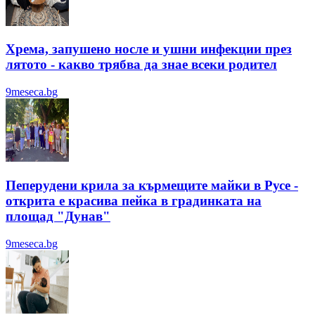
Хрема, запушено носле и ушни инфекции през
лятотo - какво трябва да знае всеки родител
9meseca.bg
Пеперудени крила за кърмещите майки в Русе -
открита е красива пейка в градинката на
площад "Дунав"
9meseca.bg