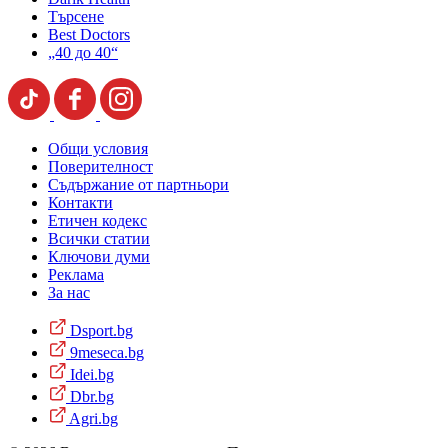
Търсене
Best Doctors
„40 до 40“
Общи условия
Поверителност
Съдържание от партньори
Контакти
Етичен кодекс
Всички статии
Ключови думи
Реклама
За нас
Dsport.bg
9meseca.bg
Idei.bg
Dbr.bg
Agri.bg