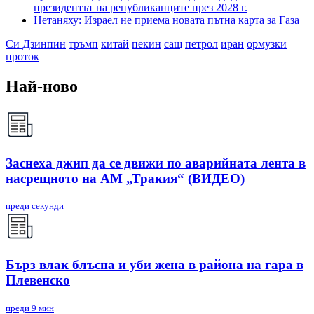
президентът на републиканците през 2028 г.
Нетаняху: Израел не приема новата пътна карта за Газа
Си Дзинпин
тръмп
китай
пекин
сащ
петрол
иран
ормузки
проток
Най-ново
Заснеха джип да се движи по аварийната лента в
насрещното на АМ „Тракия“ (ВИДЕО)
преди секунди
Бърз влак блъсна и уби жена в района на гара в
Плевенско
преди 9 мин