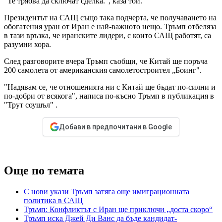
"Те трябва да сключат сделка.", каза той.
Президентът на САЩ също така подчерта, че получаването на
обогатения уран от Иран е най-важното нещо. Тръмп отбеляза
в тази връзка, че иранските лидери, с които САЩ работят, са
разумни хора.
След разговорите вчера Тръмп съобщи, че Китай ще поръча
200 самолета от американския самолетостроител „Боинг".
"Надявам се, че отношенията ни с Китай ще бъдат по-силни и
по-добри от всякога", написа по-късно Тръмп в публикация в
"Трут соушъл" .
Добави в предпочитани в Google
Още по темата
С нови укази Тръмп затяга още имиграционната
политика в САЩ
Тръмп: Конфликтът с Иран ще приключи „доста скоро“
Тръмп иска Джей Ди Ванс да бъде кандидат-