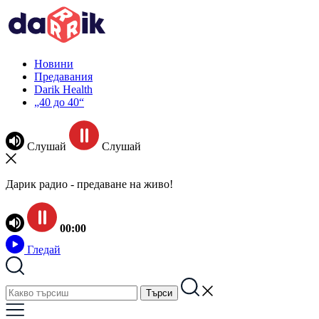
Новини
Предавания
Darik Health
„40 до 40“
Слушай
Слушай
Дарик радио - предаване на живо!
00:00
Гледай