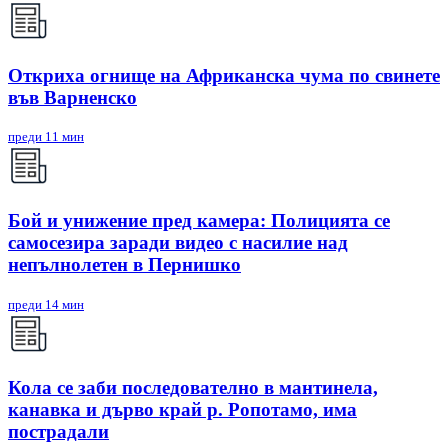
Откриха огнище на Африканска чума по свинете
във Варненско
преди 11 мин
Бой и унижение пред камера: Полицията се
самосезира заради видео с насилие над
непълнолетен в Пернишко
преди 14 мин
Кола се заби последователно в мантинела,
канавка и дърво край р. Ропотамо, има
пострадали