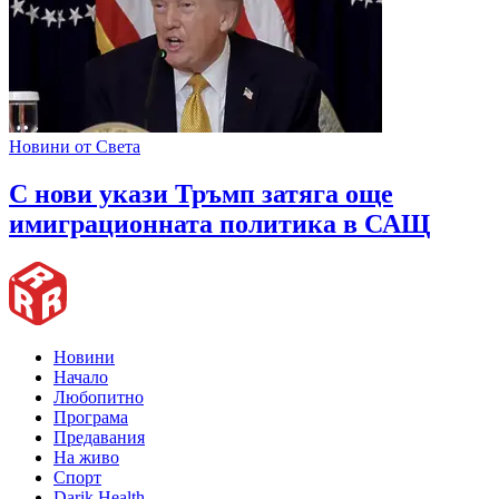
Новини от Света
С нови укази Тръмп затяга още
имиграционната политика в САЩ
Новини
Начало
Любопитно
Програма
Предавания
На живо
Спорт
Darik Health