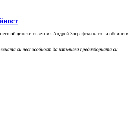
ейност
 него общински съветник Андрей Зографски като ги обвини в
ената си неспособност да изпълнява предизборната си