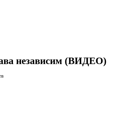
тава независим (ВИДЕО)
ев