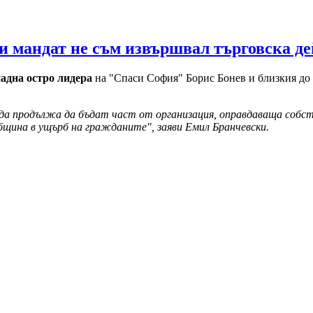
и мандат не съм извършвал търговска д
адна остро лидера
на "Спаси София" Борис Бонев и близкия до
а продължа да бъдат част от организация, оправдаваща собств
щина в ущърб на гражданите", заяви Емил Бранчевски.