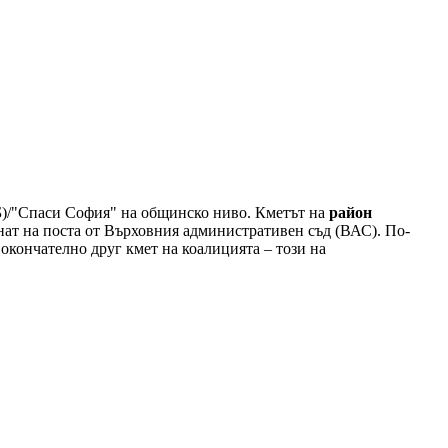
)/"Спаси София" на общинско ниво. Кметът на
район
рнат на поста от Върховния административен съд (ВАС). По-
окончателно друг кмет на коалицията – този на