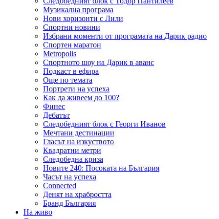
Следобедният блок с Тодор Пантилеев
Музикална програма
Нови хоризонти с Лили
Спортни новини
Избрани моменти от програмата на Дарик радио
Спортен маратон
Metropolis
Спортното шоу на Дарик в аванс
Подкаст в ефира
Още по темата
Портрети на успеха
Как да живеем до 100?
Финес
Дебатът
Следобедният блок с Георги Иванов
Мечтани дестинации
Гласът на изкуството
Квадратни метри
Следобедна криза
Новите 240: Посоката на България
Часът на успеха
Connected
Денят на храбростта
Бранд България
На живо