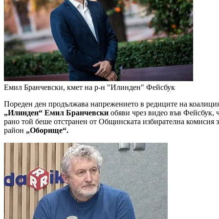
Емил Бранчевски, кмет на р-н "Илинден"
Фейсбук
Пореден ден продължава напрежението в редиците на коалици
„Илинден“ Емил Бранчевски
обяви чрез видео във Фейсбук, ч
рано той беше отстранен от Общинската избирателна комисия з
район
„Оборище“.