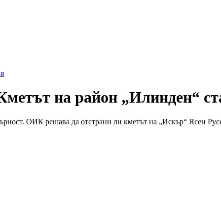
я
Кметът на район „Илинден“ с
рност. ОИК решава да отстрани ли кметът на „Искър“ Ясен Рус