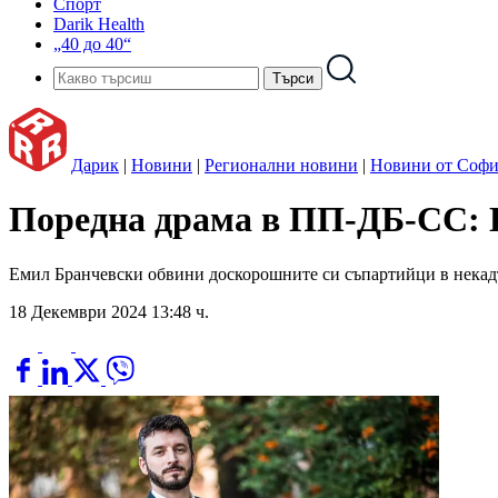
Спорт
Darik Health
„40 до 40“
Дарик
|
Новини
|
Регионални новини
|
Новини от Софи
Поредна драма в ПП-ДБ-СС: 
Емил Бранчевски обвини доскорошните си съпартийци в некадъ
18 Декември 2024 13:48 ч.