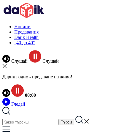
Новини
Предавания
Darik Health
„40 до 40“
Слушай
Слушай
Дарик радио - предаване на живо!
00:00
Гледай