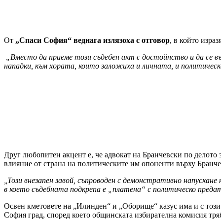
От
„Спаси София“ веднага излязоха с отговор
, в който израз
„Вместо да приеме този съдебен акт с достойнство и да се въ
нападки, към хората, които заложиха и личната, и политическа
Друг любопитен акцент е, че адвокат на Бранчевски по делото 
влияние от страна на политическите им опоненти върху Бранче
„Този внезапен завой, съпроводен с демонстративно напускане
в което съдебната подкрепа е „платена“ с политическо пред
Освен кметовете на „Илинден“ и „Оборище“ казус има и с този
София град, според което общинската избирателна комисия тряб