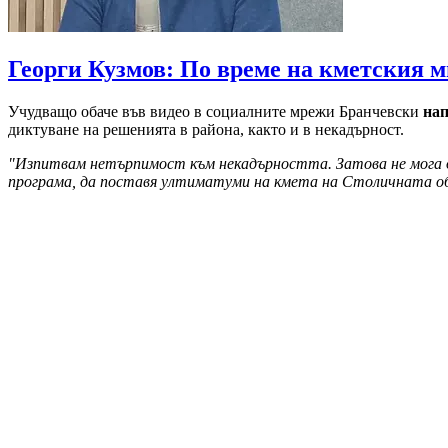
Георги Кузмов: По време на кметския м
Учудващо обаче във видео в социалните мрежи Бранчевски
нап
диктуване на решенията в района, както и в некадърност.
"Изпитвам нетърпимост към некадърността. Затова не мога д
програма, да поставя ултиматуми на кмета на Столичната об