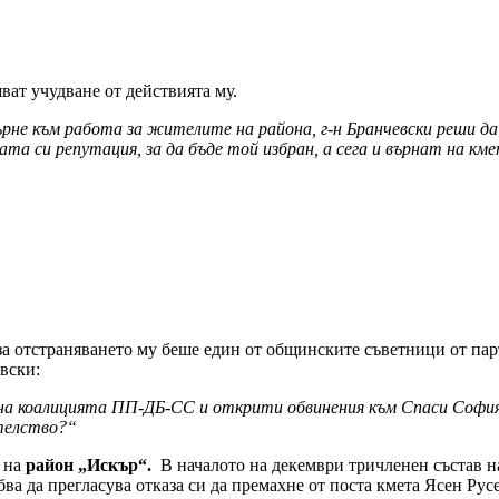
яват учудване от действията му.
рне към работа за жителите на района, г-н Бранчевски реши да 
та си репутация, за да бъде той избран, а сега и върнат на км
за отстраняването му беше един от общинските съветници от пар
вски:
 на коалицията ПП-ДБ-СС и открити обвинения към Спаси София, 
ателство?“
 на
район „Искър“.
В началото на декември тричленен състав н
ва да прегласува отказа си да премахне от поста кмета Ясен Рус