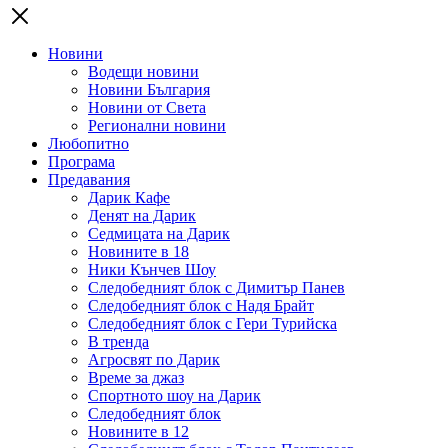
Новини
Водещи новини
Новини България
Новини от Света
Регионални новини
Любопитно
Програма
Предавания
Дарик Кафе
Денят на Дарик
Седмицата на Дарик
Новините в 18
Ники Кънчев Шоу
Следобедният блок с Димитър Панев
Следобедният блок с Надя Брайт
Следобедният блок с Гери Турийска
В тренда
Агросвят по Дарик
Време за джаз
Спортното шоу на Дарик
Следобедният блок
Новините в 12