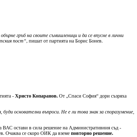
обърне гръб на своите съмишленици и да се впусне в лични
етския пост“
, пишат от партията на Борис Бонев.
тията -
Христо Копаранов.
От „Спаси София“ дори съзряха
буди основателни въпроси. Не е ли това знак за споразумение,
а ВАС остави в сила решение на Административния съд -
ев. Очаква се скоро ОИК да вземе
повторно решение.