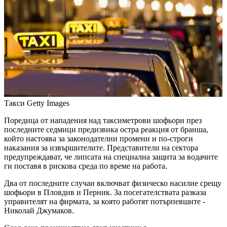
Такси
Getty Images
Поредица от нападения над таксиметрови шофьори през
последните седмици предизвика остра реакция от бранша,
който настоява за законодателни промени и по-строги
наказания за извършителите. Представители на сектора
предупреждават, че липсата на специална защита за водачите
ги поставя в рискова среда по време на работа.
Два от последните случаи включват физическо насилие срещу
шофьори в Пловдив и Перник. За посегателствата разказа
управителят на фирмата, за която работят потърпевшите -
Николай Джумаков.