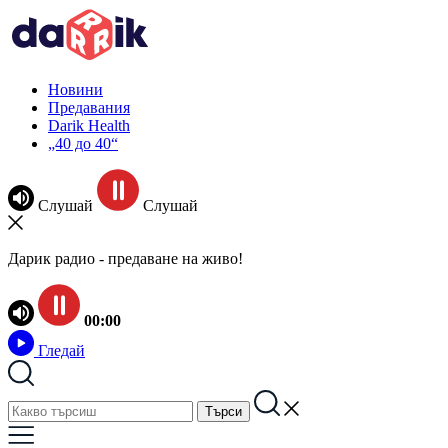
Новини
Предавания
Darik Health
„40 до 40“
Слушай
Слушай
Дарик радио - предаване на живо!
00:00
Гледай