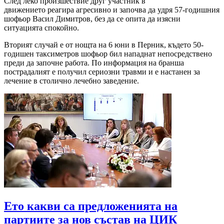
След леко произшествие друг участник в
движението реагира агресивно и започва да удря 57-годишния
шофьор Васил Димитров, без да се опита да изясни
ситуацията спокойно.
Вторият случай е от нощта на 6 юни в Перник, където 50-
годишен таксиметров шофьор бил нападнат непосредствено
преди да започне работа. По информация на бранша
пострадалият е получил сериозни травми и е настанен за
лечение в столично лечебно заведение.
Ето какви са предложенията на
партиите за нов състав на ЦИК