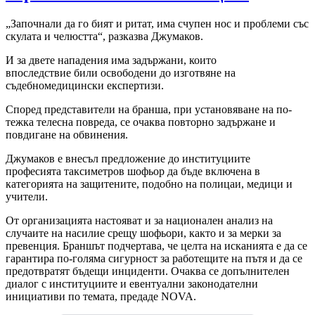
„Започнали да го бият и ритат, има счупен нос и проблеми със
скулата и челюстта“, разказва Джумаков.
И за двете нападения има задържани, които
впоследствие били освободени до изготвяне на
съдебномедицински експертизи.
Според представители на бранша, при установяване на по-
тежка телесна повреда, се очаква повторно задържане и
повдигане на обвинения.
Джумаков е внесъл предложение до институциите
професията таксиметров шофьор да бъде включена в
категорията на защитените, подобно на полицаи, медици и
учители.
От организацията настояват и за национален анализ на
случаите на насилие срещу шофьори, както и за мерки за
превенция. Браншът подчертава, че целта на исканията е да се
гарантира по-голяма сигурност за работещите на пътя и да се
предотвратят бъдещи инциденти. Очаква се допълнителен
диалог с институциите и евентуални законодателни
инициативи по темата, предаде NOVA.