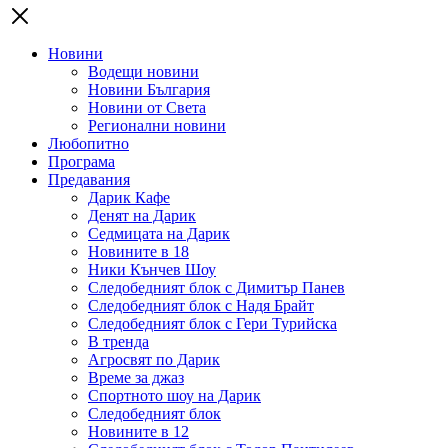
Новини
Водещи новини
Новини България
Новини от Света
Регионални новини
Любопитно
Програма
Предавания
Дарик Кафе
Денят на Дарик
Седмицата на Дарик
Новините в 18
Ники Кънчев Шоу
Следобедният блок с Димитър Панев
Следобедният блок с Надя Брайт
Следобедният блок с Гери Турийска
В тренда
Агросвят по Дарик
Време за джаз
Спортното шоу на Дарик
Следобедният блок
Новините в 12