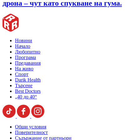
дрона – чут като спукване на гума.
Новини
Начало
Любопитно
Програма
Предавания
На живо
Спорт
Darik Health
Търсене
Best Doctors
„40 до 40“
Общи условия
Поверителност
Съдържание от партньори