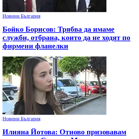
Новини България
Бойко Борисов: Трябва да имаме
служби, отбрана, които да не ходят по
фирмени фланелки
Новини България
Илияна Йотова: Отново призовавам