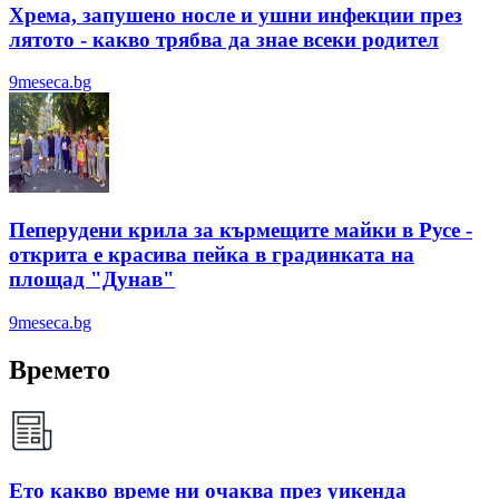
Хрема, запушено носле и ушни инфекции през
лятотo - какво трябва да знае всеки родител
9meseca.bg
Пеперудени крила за кърмещите майки в Русе -
открита е красива пейка в градинката на
площад "Дунав"
9meseca.bg
Времето
Ето какво време ни очаква през уикенда