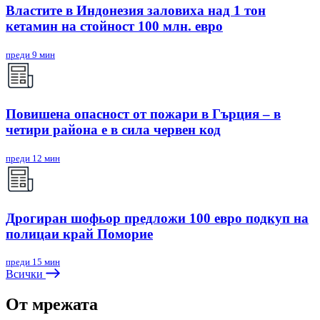
Властите в Индонезия заловиха над 1 тон
кетамин на стойност 100 млн. евро
преди 9 мин
Повишена опасност от пожари в Гърция – в
четири района е в сила червен код
преди 12 мин
Дрогиран шофьор предложи 100 евро подкуп на
полицаи край Поморие
преди 15 мин
Всички
От мрежата