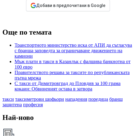
Добави в предпочитани в Google
Още по темата
Транспортното министерство иска от АПИ да съгласува
с бранша заповедта за ограничаване движението на
камиони
Мъж плати в такси в Казанлък с фалшива банкнотна от
100 евро
Правителството решава за таксите по републиканската
пътна мрежа
С такси от Димитровград до Пловдив за 100 грама
кокаин: Обвиненият остава в затвора
такси
таксиметрови шофьори
нападения
поредица
бранш
защитена
професия
Най-ново