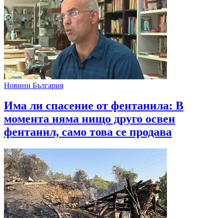
Новини България
Има ли спасение от фентанила: В
момента няма нищо друго освен
фентанил, само това се продава