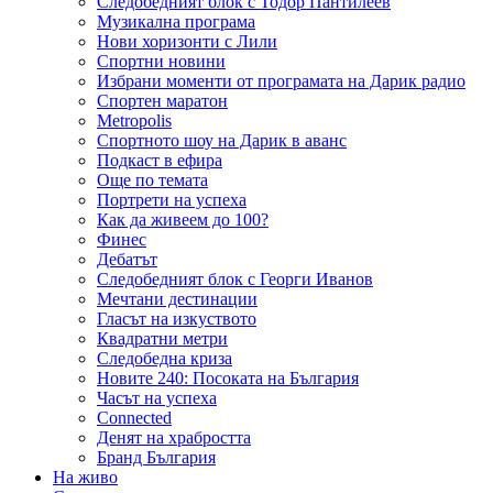
Следобедният блок с Тодор Пантилеев
Музикална програма
Нови хоризонти с Лили
Спортни новини
Избрани моменти от програмата на Дарик радио
Спортен маратон
Metropolis
Спортното шоу на Дарик в аванс
Подкаст в ефира
Още по темата
Портрети на успеха
Как да живеем до 100?
Финес
Дебатът
Следобедният блок с Георги Иванов
Мечтани дестинации
Гласът на изкуството
Квадратни метри
Следобедна криза
Новите 240: Посоката на България
Часът на успеха
Connected
Денят на храбростта
Бранд България
На живо