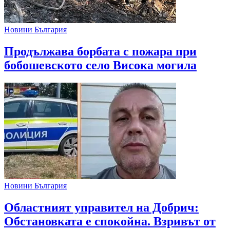
Новини България
Продължава борбата с пожара при
бобошевското село Висока могила
Новини България
Областният управител на Добрич:
Обстановката е спокойна. Взривът от