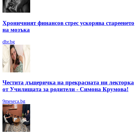
Хроничният финансов стрес ускорява стареенето
на мозъка
dbr.bg
Честита дъщеричка на прекрасната ни лекторка
от Училищата за родители - Симона Крумова!
9meseca.bg