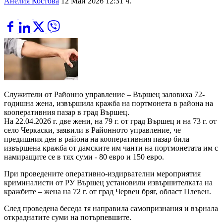
Анелия Костова
12 Май 2026 12:31 ч.
Служители от Районно управление – Вършец заловиха 72-
годишна жена, извършила кражба на портмонета в района на
кооперативния пазар в град Вършец.
На 22.04.2026 г. две жени, на 79 г. от град Вършец и на 73 г. от
село Черкаски, заявили в Районното управление, че
предишния ден в района на кооперативния пазар била
извършена кражба от дамските им чанти на портмонетата им с
намиращите се в тях суми - 80 евро и 150 евро.
При проведените оперативно-издирвателни мероприятия
криминалисти от РУ Вършец установили извършителката на
кражбите – жена на 72 г. от град Червен бряг, област Плевен.
След проведена беседа тя направила самопризнания и върнала
откраднатите суми на потърпевшите.