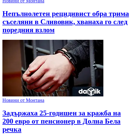
Новини от Монтана
Непълнолетен рецидивист обра трима
съселяни в Сливовик, хванаха го след
поредния взлом
Новини от Монтана
Задържаха 25-годишен за кражба на
200 евро от пенсионер в Долна Бела
речка