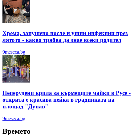
Хрема, запушено носле и ушни инфекции през
лятотo - какво трябва да знае всеки родител
9meseca.bg
Пеперудени крила за кърмещите майки в Русе -
открита е красива пейка в градинката на
площад "Дунав"
9meseca.bg
Времето