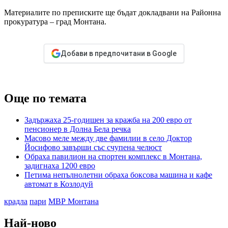
Материалите по преписките ще бъдат докладвани на Районна
прокуратура – град Монтана.
Добави в предпочитани в Google
Още по темата
Задържаха 25-годишен за кражба на 200 евро от
пенсионер в Долна Бела речка
Масово меле между две фамилии в село Доктор
Йосифово завърши със счупена челюст
Обраха павилион на спортен комплекс в Монтана,
задигнаха 1200 евро
Петима непълнолетни обраха боксова машина и кафе
автомат в Козлодуй
крадла
пари
МВР Монтана
Най-ново