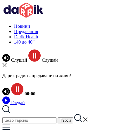
Новини
Предавания
Darik Health
„40 до 40“
Слушай
Слушай
Дарик радио - предаване на живо!
00:00
Гледай