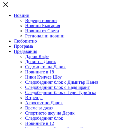
Новини
Водещи новини
Новини България
Новини от Света
Регионални новини
Любопитно
Програма
Предавания
Дарик Кафе
Денят на Дарик
Седмицата на Дарик
Новините в 18
Ники Кънчев Шоу
Следобедният блок с Димитър Панев
Следобедният блок с Надя Брайт
Следобедният блок с Гери Турийска
В тренда
Агросвят по Дарик
Време за джаз
Спортното шоу на Дарик
Следобедният блок
Новините в 12