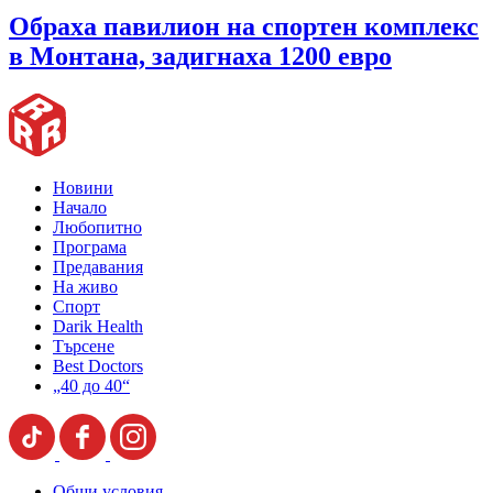
Обраха павилион на спортен комплекс
в Монтана, задигнаха 1200 евро
Новини
Начало
Любопитно
Програма
Предавания
На живо
Спорт
Darik Health
Търсене
Best Doctors
„40 до 40“
Общи условия