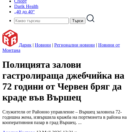
Спорт
Darik Health
„40 до 40“
Дарик
|
Новини
|
Регионални новини
|
Новини от
Монтана
Полицията залови
гастролираща джебчийка на
72 години от Червен бряг да
краде във Вършец
Служители от Районно управление – Вършец заловиха 72-
годишна жена, извършила кражба на портмонета в района на
кооперативния пазар в град Вършец. ...