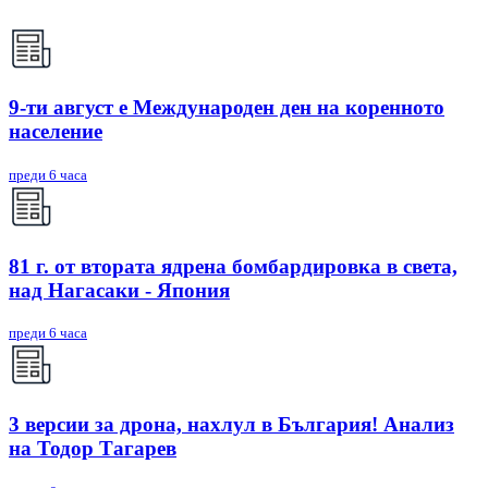
9-ти август е Международен ден на коренното
население
преди 6 часа
81 г. от втората ядрена бомбардировка в света,
над Нагасаки - Япония
преди 6 часа
3 версии за дрона, нахлул в България! Анализ
на Тодор Тагарев