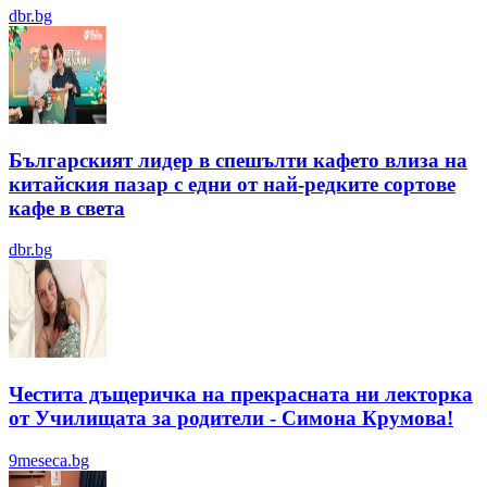
dbr.bg
Българският лидер в спешълти кафето влиза на
китайския пазар с едни от най-редките сортове
кафе в света
dbr.bg
Честита дъщеричка на прекрасната ни лекторка
от Училищата за родители - Симона Крумова!
9meseca.bg