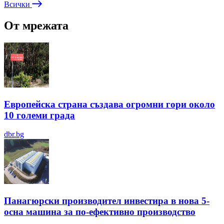
Всички
От мрежата
Европейска страна създава огромни гори около
10 големи града
dbr.bg
Панагюрски производител инвестира в нова 5-
осна машина за по-ефективно производство