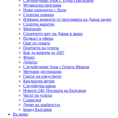
Следобедният блок с Тодор Пантилеев
Музикална програма
Нови хоризонти с Лили
Спортни новини
Избрани моменти от програмата на Дарик радио
Спортен маратон
Metropolis
Спортното шоу на Дарик в аванс
Подкаст в ефира
Още по темата
Портрети на успеха
Как да живеем до 100?
Финес
Дебатът
Следобедният блок с Георги Иванов
Мечтани дестинации
Гласът на изкуството
Квадратни метри
Следобедна криза
Новите 240: Посоката на България
Часът на успеха
Connected
Денят на храбростта
Бранд България
На живо