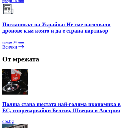
преди 16 мин
Посланикът на Украйна: Не сме насочвали
дронове към която и да е страна партньор
преди 34 мин
Всички
От мрежата
Полша стана шестата най-голяма икономика в
ЕС, изпреварвайки Белгия, Швеция и Австрия
dbr.bg