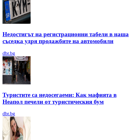
Недостигът на регистрационни табели в наша
съседка удря продажбите на автомобили
dbr.bg
Туристите са недосегаеми: Как мафията в
Неапол печели от туристическия бум
dbr.bg