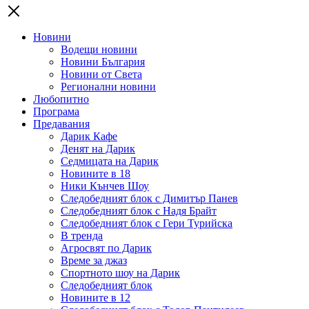
Новини
Водещи новини
Новини България
Новини от Света
Регионални новини
Любопитно
Програма
Предавания
Дарик Кафе
Денят на Дарик
Седмицата на Дарик
Новините в 18
Ники Кънчев Шоу
Следобедният блок с Димитър Панев
Следобедният блок с Надя Брайт
Следобедният блок с Гери Турийска
В тренда
Агросвят по Дарик
Време за джаз
Спортното шоу на Дарик
Следобедният блок
Новините в 12