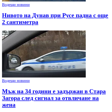
Водещи новини
Нивото на Дунав при Русе падна с още
2 сантиметра
Водещи новини
Мъж на 34 години е задържан в Стара
Загора след сигнал за отвличане на
жена