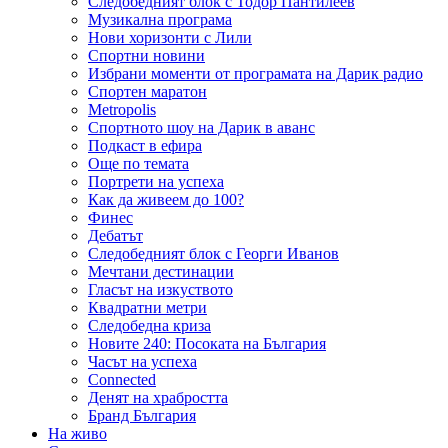
Следобедният блок с Тодор Пантилеев
Музикална програма
Нови хоризонти с Лили
Спортни новини
Избрани моменти от програмата на Дарик радио
Спортен маратон
Metropolis
Спортното шоу на Дарик в аванс
Подкаст в ефира
Още по темата
Портрети на успеха
Как да живеем до 100?
Финес
Дебатът
Следобедният блок с Георги Иванов
Мечтани дестинации
Гласът на изкуството
Квадратни метри
Следобедна криза
Новите 240: Посоката на България
Часът на успеха
Connected
Денят на храбростта
Бранд България
На живо