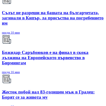
Съдът не разреши на бащата на българчетата,
загинали в Кипър, да присъства на погребението
им
преди 10 мин
Божидар Саръбоюков е на финал в скока
дължина на Европейското първенство в
Бирмингам
преди 16 мин
Жесток побой над 83-годишен мъж в Градец:
Борят се за живота му