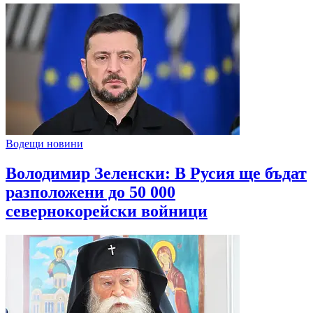
Водещи новини
Володимир Зеленски: В Русия ще бъдат
разположени до 50 000
севернокорейски войници