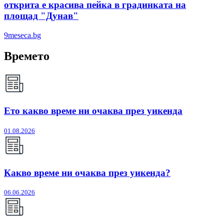
открита е красива пейка в градинката на
площад "Дунав"
9meseca.bg
Времето
Ето какво време ни очаква през уикенда
01.08.2026
Какво време ни очаква през уикенда?
06.06.2026