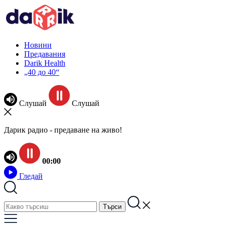
Новини
Предавания
Darik Health
„40 до 40“
Слушай
Слушай
Дарик радио - предаване на живо!
00:00
Гледай