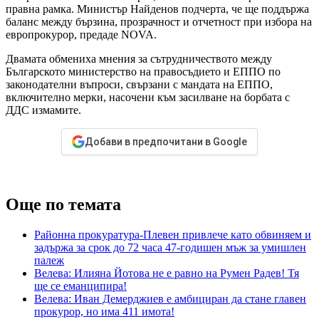
правна рамка. Министър Найденов подчерта, че ще поддържа
баланс между бързина, прозрачност и отчетност при избора на
европрокурор, предаде NOVA.
Двамата обмениха мнения за сътрудничеството между
Българското министерство на правосъдието и ЕППО по
законодателни въпроси, свързани с мандата на ЕППО,
включително мерки, насочени към засилване на борбата с
ДДС измамите.
Добави в предпочитани в Google
Още по темата
Районна прокуратура-Плевен привлече като обвиняем и
задържа за срок до 72 часа 47-годишен мъж за умишлен
палеж
Велева: Илияна Йотова не е равно на Румен Радев! Тя
ще се еманципира!
Велева: Иван Демерджиев е амбициран да стане главен
прокурор, но има 411 имота!