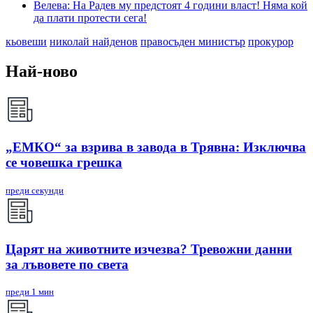
Велева: На Радев му предстоят 4 години власт! Няма кой
да плати протести сега!
кьовеши
николай найденов
правосъден министър
прокурор
Най-ново
„ЕМКО“ за взрива в завода в Трявна: Изключва
се човешка грешка
преди секунди
Царят на животните изчезва? Тревожни данни
за лъвовете по света
преди 1 мин