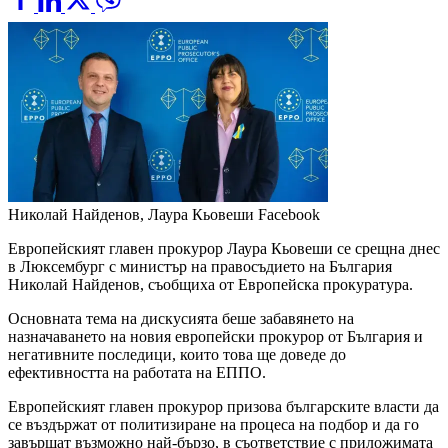
Николай Найденов, Лаура Кьовеши
Facebook
Европейският главен прокурор Лаура Кьовеши се срещна днес
в Люксембург с министър на правосъдието на България
Николай Найденов, съобщиха от Европейска прокуратура.
Основната тема на дискусията беше забавянето на
назначаването на новия европейски прокурор от България и
негативните последици, които това ще доведе до
ефективността на работата на ЕППО.
Европейският главен прокурор призова българските власти да
се въздържат от политизиране на процеса на подбор и да го
завършат възможно най-бързо, в съответствие с приложимата