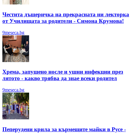
Честита дъщеричка на прекрасната ни лекторка
от Училищата за родители - Симона Крумова!
9meseca.bg
Хрема, запушено носле и ушни инфекции през
лятотo - какво трябва да знае всеки родител
9meseca.bg
Пеперудени крила за кърмещите майки в Русе -