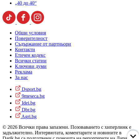
„40 до 40“
Общи условия
Поверителност
Съдържание от партньори
Контакти
Етичен кодекс
Всички статии
Ключови думи
Реклама
За нас
Dsport.bg
9meseca.bg
Idei.bg
Dbr.bg
Agri.bg
© 2026 Всички права запазени. Позоваването с хиперлинк е
задължително. Интервютата, коментарите и новините в
Darik.bg са подготвени с помощта на репортерите на Дарик