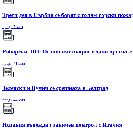
Трети ден в Сърбия се борят с голям горски пожа
преди 7 мин
Рибарски, ПП: Основният въпрос е дали дронът е
преди 41 мин
Зеленски и Вучич се срещнаха в Белград
преди 44 мин
Испания въвежда граничен контрол с Италия