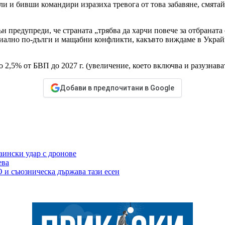
ли и бивши командири изразиха тревога от това забавяне, смята
предупреди, че страната „трябва да харчи повече за отбраната 
циално по-дълги и мащабни конфликти, какъвто виждаме в Украйн
 2,5% от БВП до 2027 г. (увеличение, което включва и разузнава
Добави в предпочитани в Google
аински удар с дронове
ева
 и съюзническа държава тази есен