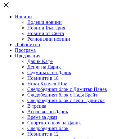
Новини
Водещи новини
Новини България
Новини от Света
Регионални новини
Любопитно
Програма
Предавания
Дарик Кафе
Денят на Дарик
Седмицата на Дарик
Новините в 18
Ники Кънчев Шоу
Следобедният блок с Димитър Панев
Следобедният блок с Надя Брайт
Следобедният блок с Гери Турийска
В тренда
Агросвят по Дарик
Време за джаз
Спортното шоу на Дарик
Следобедният блок
Новините в 12