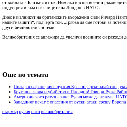
от войната в Близкия изток. Няколко висши военни ръководите
индустрия и към съюзниците на Лондон в НАТО.
Днес началникът на британските въоръжени сили Ричард Найтън 
нашите защити“, подчерта той. „Трябва да сме готови за потен
други безпилотни системи.
Великобритания се ангажира да увеличи военните си разходи до
Още по темата
Пожар в рафинерия в руския Краснодарски край след укр
Брутална гавра и убийство в Пловдив! Говори Ружа Райч
Американското разузнаване: Русия може да атакува НАТО
Западният печат с опасения от руски атаки срещу Европа
стармър
русия
нато
великобритания