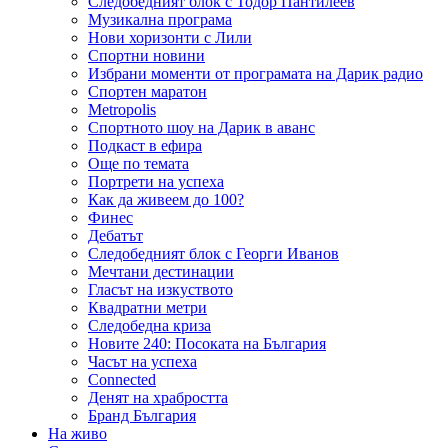
Следобедният блок с Тодор Пантилеев
Музикална програма
Нови хоризонти с Лили
Спортни новини
Избрани моменти от програмата на Дарик радио
Спортен маратон
Metropolis
Спортното шоу на Дарик в аванс
Подкаст в ефира
Още по темата
Портрети на успеха
Как да живеем до 100?
Финес
Дебатът
Следобедният блок с Георги Иванов
Мечтани дестинации
Гласът на изкуството
Квадратни метри
Следобедна криза
Новите 240: Посоката на България
Часът на успеха
Connected
Денят на храбростта
Бранд България
На живо