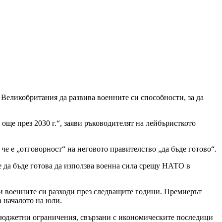
Великобритания да развива военните си способности, за да
ще през 2030 г.“, заяви ръководителят на лейбъристкото
че е „отговорност“ на неговото правителство „да бъде готово“.
 да бъде готова да използва военна сила срещу НАТО в
и военните си разходи през следващите години. Премиерът
а началото на юли.
и бюджетни ограничения, свързани с икономическите последици