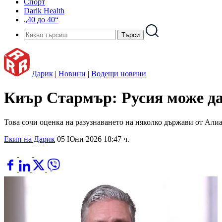
Спорт
Darik Health
„40 до 40“
Дарик
|
Новини
|
Водещи новини
Киър Стармър: Русия може да
Това сочи оценка на разузнаването на няколко държави от Али
Екип на Дарик
05 Юни 2026 18:47 ч.