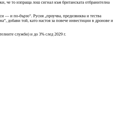
йки, че то изпраща лош сигнал към британската отбранителна
си — и по-бързо“. Русия „проучва, предизвиква и тества
а“, добави той, като настоя за повече инвестиции в дронове и
телните служби) и до 3% след 2029 г.