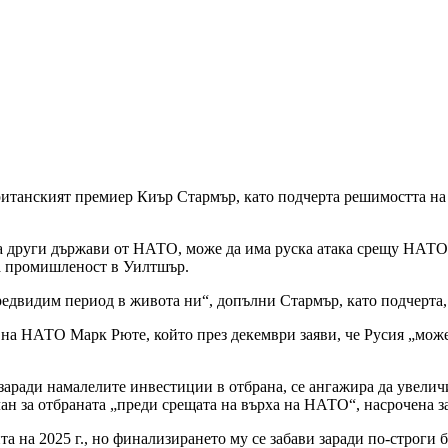
ританският премиер Киър Стармър, като подчерта решимостта на 
а други държави от НАТО, може да има руска атака срещу НАТО о
та промишленост в Уилтшър.
редвидим период в живота ни“, допълни Стармър, като подчерта, 
 на НАТО Марк Рюте, който през декември заяви, че Русия „може
аради намалелите инвестиции в отбрана, се ангажира да увелич
ан за отбраната „преди срещата на върха на НАТО“, насрочена з
та на 2025 г., но финализирането му се забави заради по-строг