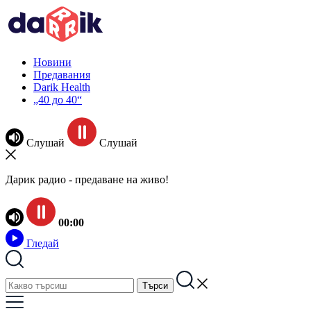
Новини
Предавания
Darik Health
„40 до 40“
Слушай
Слушай
Дарик радио - предаване на живо!
00:00
Гледай