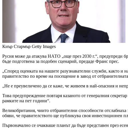
Киър Стармър
Getty Images
Русия може да атакува НАТО „още през 2030 г.“, предупреди б
бъде подготвена за подобен сценарий, предаде Франс прес.
„Според оценката на нашите разузнавателни служби, както и н
правителство по време на посещение в завод от отбранителна
„Не е преувеличено да се каже, че живеем в най-опасния и неп
Това предупреждение повтаря казаното от генералния секретар
рамките на пет години“.
Великобритания, чиито отбранителни способности отслабнаха з
обяви, че правителството ще публикува своя инвестиционен пл
Първоначално се очакваше планът да бъде представен през есен