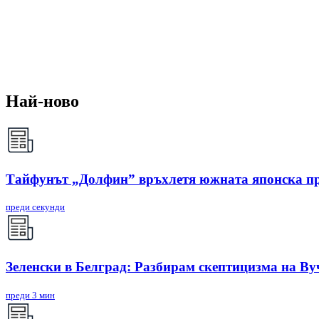
Най-ново
Тайфунът „Долфин” връхлетя южната японска п
преди секунди
Зеленски в Белград: Разбирам скептицизма на Ву
преди 3 мин