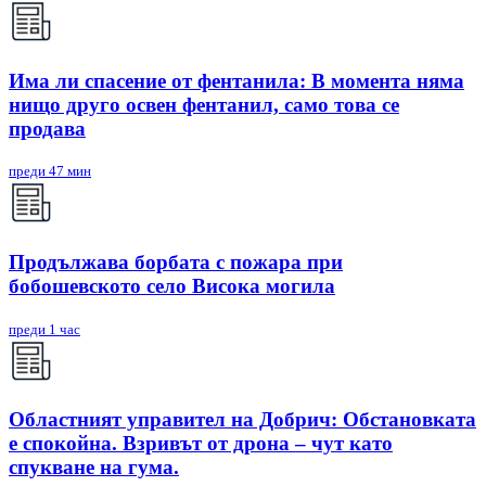
Има ли спасение от фентанила: В момента няма
нищо друго освен фентанил, само това се
продава
преди 47 мин
Продължава борбата с пожара при
бобошевското село Висока могила
преди 1 час
Областният управител на Добрич: Обстановката
е спокойна. Взривът от дрона – чут като
спукване на гума.