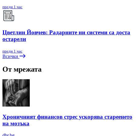
преди 1 час
Цветлин Йовчев: Радарните ни системи са доста
остарели
преди 1 час
Всички
От мрежата
Хроничният финансов стрес ускорява стареенето
на мозъка
dbr.bg