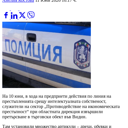
Анелия Костова
11 Юни 2026 10:17 ч.
На 10 юни, в хода на предприети действия по линия на
престъпленията срещу интелектуалната собственост,
служители на сектор „Противодействие на икономическата
престъпност“ при областната дирекция извършили
претърсване в търговски обект във Видин.
Там установили множество артикули – дрехи, обувки и