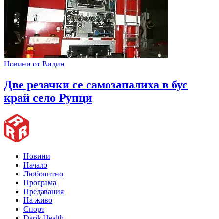
Новини от Видин
Две резачки се самозапалиха в бус
край село Рупци
Новини
Начало
Любопитно
Програма
Предавания
На живо
Спорт
Darik Health