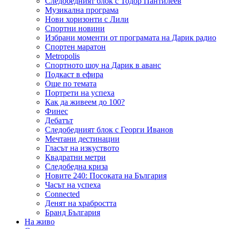
Следобедният блок с Тодор Пантилеев
Музикална програма
Нови хоризонти с Лили
Спортни новини
Избрани моменти от програмата на Дарик радио
Спортен маратон
Metropolis
Спортното шоу на Дарик в аванс
Подкаст в ефира
Още по темата
Портрети на успеха
Как да живеем до 100?
Финес
Дебатът
Следобедният блок с Георги Иванов
Мечтани дестинации
Гласът на изкуството
Квадратни метри
Следобедна криза
Новите 240: Посоката на България
Часът на успеха
Connected
Денят на храбростта
Бранд България
На живо