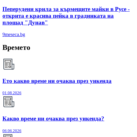
Пеперудени крила за кърмещите майки в Русе -
открита е красива пейка в градинката на
площад "Дунав"
9meseca.bg
Времето
Ето какво време ни очаква през уикенда
01.08.2026
Какво време ни очаква през уикенда?
06.06.2026