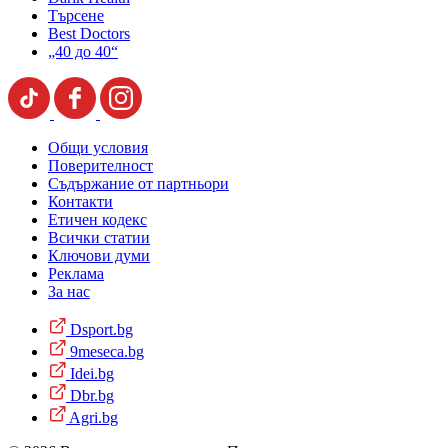
Търсене
Best Doctors
„40 до 40“
Общи условия
Поверителност
Съдържание от партньори
Контакти
Етичен кодекс
Всички статии
Ключови думи
Реклама
За нас
Dsport.bg
9meseca.bg
Idei.bg
Dbr.bg
Agri.bg