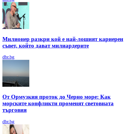
Милионер разкри кой е най-лошият кариерен
съвет, който дават милиардерите
dbr.bg
От Ормузкия проток до Черно море: Как
морските конфликти променят световната
търговия
dbr.bg