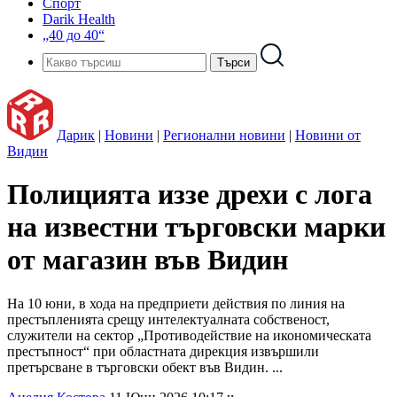
Спорт
Darik Health
„40 до 40“
Дарик
|
Новини
|
Регионални новини
|
Новини от
Видин
Полицията иззе дрехи с лога
на известни търговски марки
от магазин във Видин
На 10 юни, в хода на предприети действия по линия на
престъпленията срещу интелектуалната собственост,
служители на сектор „Противодействие на икономическата
престъпност“ при областната дирекция извършили
претърсване в търговски обект във Видин. ...