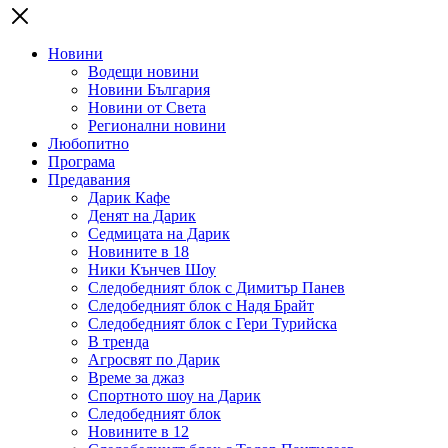
Новини
Водещи новини
Новини България
Новини от Света
Регионални новини
Любопитно
Програма
Предавания
Дарик Кафе
Денят на Дарик
Седмицата на Дарик
Новините в 18
Ники Кънчев Шоу
Следобедният блок с Димитър Панев
Следобедният блок с Надя Брайт
Следобедният блок с Гери Турийска
В тренда
Агросвят по Дарик
Време за джаз
Спортното шоу на Дарик
Следобедният блок
Новините в 12