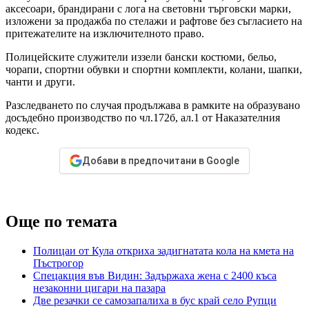
аксесоари, брандирани с лога на световни търговски марки,
изложени за продажба по стелажи и рафтове без съгласието на
притежателите на изключителното право.
Полицейските служители иззели бански костюми, бельо,
чорапи, спортни обувки и спортни комплекти, колани, шапки,
чанти и други.
Разследването по случая продължава в рамките на образувано
досъдебно производство по чл.172б, ал.1 от Наказателния
кодекс.
Добави в предпочитани в Google
Още по темата
Полицаи от Кула откриха задигнатата кола на кмета на
Пъстрогор
Спецакция във Видин: Задържаха жена с 2400 къса
незаконни цигари на пазара
Две резачки се самозапалиха в бус край село Рупци