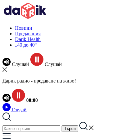
Новини
Предавания
Darik Health
„40 до 40“
Слушай
Слушай
Дарик радио - предаване на живо!
00:00
Гледай