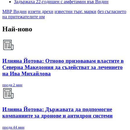
Задържаха 22-годишен с амфетамин във Видин
МВР Видин
иззети дрехи
известни търг. марки
без съгласието
на притежателите им
Най-ново
Илияна Йотова: Отново призовавам властите в
Северна Македония да съдействат за лечението
на Ива Михайлова
преди 2 мин
Илияна Йотова: Държавата да подпомогне
компаниите за дронове и антидрон системи
преди 44 мин