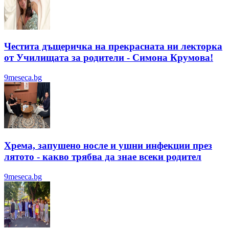
Честита дъщеричка на прекрасната ни лекторка
от Училищата за родители - Симона Крумова!
9meseca.bg
Хрема, запушено носле и ушни инфекции през
лятотo - какво трябва да знае всеки родител
9meseca.bg