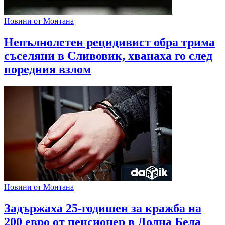
Новини от Монтана
Непълнолетен рецидивист обра трима
съселяни в Сливовик, хванаха го след
поредния взлом
Новини от Монтана
Задържаха 25-годишен за кражба на
200 евро от пенсионер в Долна Бела