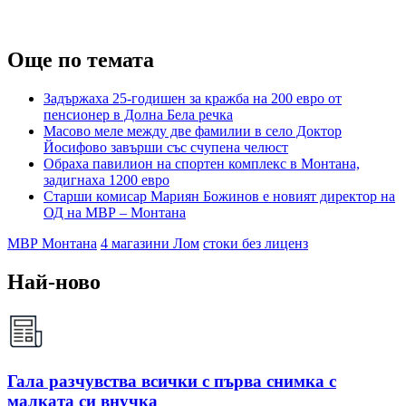
Още по темата
Задържаха 25-годишен за кражба на 200 евро от
пенсионер в Долна Бела речка
Масово меле между две фамилии в село Доктор
Йосифово завърши със счупена челюст
Обраха павилион на спортен комплекс в Монтана,
задигнаха 1200 евро
Старши комисар Мариян Божинов е новият директор на
ОД на МВР – Монтана
МВР Монтана
4 магазини Лом
стоки без лиценз
Най-ново
Гала разчувства всички с първа снимка с
малката си внучка