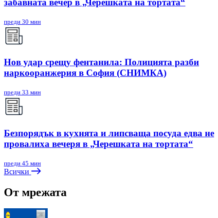
забавната вечер в „Черешката на тортата“
преди 30 мин
Нов удар срещу фентанила: Полицията разби
наркооранжерия в София (СНИМКА)
преди 33 мин
Безпорядък в кухнята и липсваща посуда едва не
провалиха вечеря в „Черешката на тортата“
преди 45 мин
Всички
От мрежата