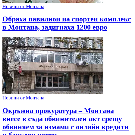
Новини от Монтана
Обраха павилион на спортен комплекс
в Монтана, задигнаха 1200 евро
Новини от Монтана
Окръжна прокуратура – Монтана
внесе в съда обвинителен акт срещу
обвиняем за измами с онлайн кредити