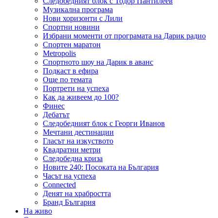
Следобедният блок с Тодор Пантилеев
Музикална програма
Нови хоризонти с Лили
Спортни новини
Избрани моменти от програмата на Дарик радио
Спортен маратон
Metropolis
Спортното шоу на Дарик в аванс
Подкаст в ефира
Още по темата
Портрети на успеха
Как да живеем до 100?
Финес
Дебатът
Следобедният блок с Георги Иванов
Мечтани дестинации
Гласът на изкуството
Квадратни метри
Следобедна криза
Новите 240: Посоката на България
Часът на успеха
Connected
Денят на храбростта
Бранд България
На живо