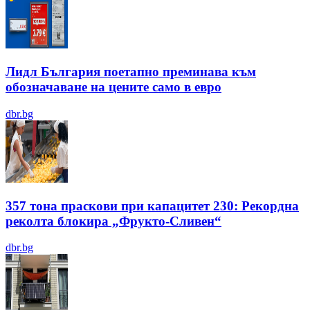
Лидл България поетапно преминава към
обозначаване на цените само в евро
dbr.bg
357 тона праскови при капацитет 230: Рекордна
реколта блокира „Фрукто-Сливен“
dbr.bg