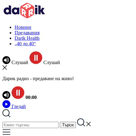
Новини
Предавания
Darik Health
„40 до 40“
Слушай
Слушай
Дарик радио - предаване на живо!
00:00
Гледай