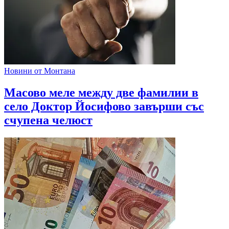
Новини от Монтана
Масово меле между две фамилии в
село Доктор Йосифово завърши със
счупена челюст