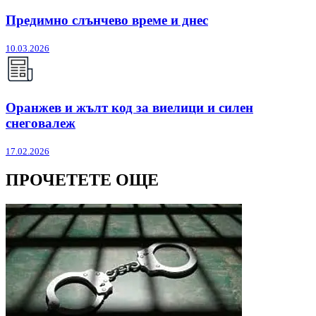
Предимно слънчево време и днес
10.03.2026
Оранжев и жълт код за виелици и силен
снеговалеж
17.02.2026
ПРОЧЕТЕТЕ ОЩЕ