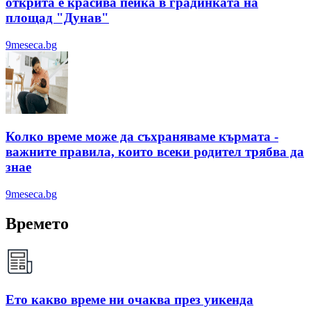
открита е красива пейка в градинката на
площад "Дунав"
9meseca.bg
Колко време може да съхраняваме кърмата -
важните правила, които всеки родител трябва да
знае
9meseca.bg
Времето
Ето какво време ни очаква през уикенда