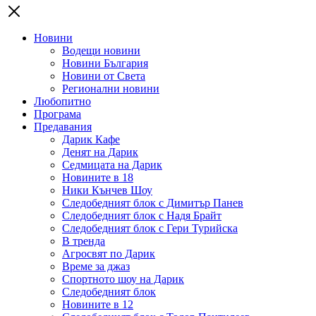
Новини
Водещи новини
Новини България
Новини от Света
Регионални новини
Любопитно
Програма
Предавания
Дарик Кафе
Денят на Дарик
Седмицата на Дарик
Новините в 18
Ники Кънчев Шоу
Следобедният блок с Димитър Панев
Следобедният блок с Надя Брайт
Следобедният блок с Гери Турийска
В тренда
Агросвят по Дарик
Време за джаз
Спортното шоу на Дарик
Следобедният блок
Новините в 12