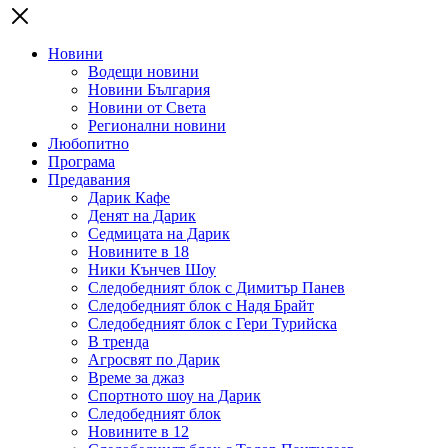
Новини
Водещи новини
Новини България
Новини от Света
Регионални новини
Любопитно
Програма
Предавания
Дарик Кафе
Денят на Дарик
Седмицата на Дарик
Новините в 18
Ники Кънчев Шоу
Следобедният блок с Димитър Панев
Следобедният блок с Надя Брайт
Следобедният блок с Гери Турийска
В тренда
Агросвят по Дарик
Време за джаз
Спортното шоу на Дарик
Следобедният блок
Новините в 12