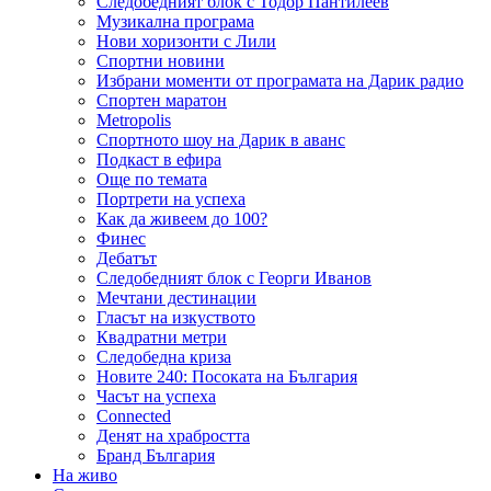
Следобедният блок с Тодор Пантилеев
Музикална програма
Нови хоризонти с Лили
Спортни новини
Избрани моменти от програмата на Дарик радио
Спортен маратон
Metropolis
Спортното шоу на Дарик в аванс
Подкаст в ефира
Още по темата
Портрети на успеха
Как да живеем до 100?
Финес
Дебатът
Следобедният блок с Георги Иванов
Мечтани дестинации
Гласът на изкуството
Квадратни метри
Следобедна криза
Новите 240: Посоката на България
Часът на успеха
Connected
Денят на храбростта
Бранд България
На живо