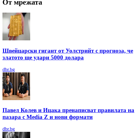
От мрежата
Швейцарски гигант от Уолстрийт с прогноза, че
златото ще удари 5000 долара
dbr.bg
Павел Колев и Ицака пренаписват правилата на
пазара с Media Z и нови формати
dbr.bg