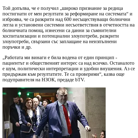
Той допълва, че е получил „широко признание за редица
постигнати от мен резултати за реформиране на системата“ и
изброява, че са разкрити над 600 несъществуващи болнични
легла и установени системни несъответствия в отчетността на
болничната помощ, изнесени са данни за съмнителни
хоспитализации и потенциални злоупотреби, разкрити
злоупотреби, свързани със заплащане на неизпълнени
поръчки и др.
„Работата ми винаги е била водена от един принцип -
пациентът и общественият интерес са над всичко. Останалото
е шум, политически интерпретации и удобни внушения. Аз се
придържам към резултатите. Те са проверими“, казва още
подуправителя на НЗОК, предаде bTV.