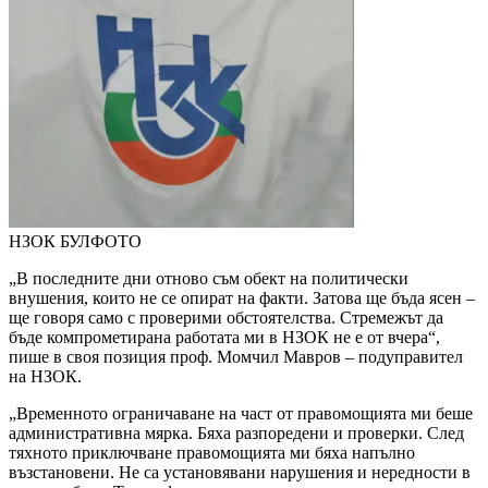
НЗОК
БУЛФОТО
„В последните дни отново съм обект на политически
внушения, които не се опират на факти. Затова ще бъда ясен –
ще говоря само с проверими обстоятелства. Стремежът да
бъде компрометирана работата ми в НЗОК не е от вчера“,
пише в своя позиция проф. Момчил Мавров – подуправител
на НЗОК.
„Временното ограничаване на част от правомощията ми беше
административна мярка. Бяха разпоредени и проверки. След
тяхното приключване правомощията ми бяха напълно
възстановени. Не са установявани нарушения и нередности в