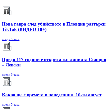
Нова гавра след убийството в Пловдив разтърси
TikTok (ВИДЕО 18+)
преди 5 часа
Преди 117 години е открита жп линията Свищов
– Левски
преди 5 часа
Какво ще е времето в понеделник, 10-ти август
преди 5 часа