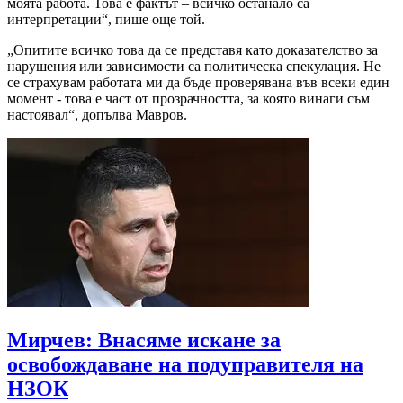
моята работа. Това е фактът – всичко останало са
интерпретации“, пише още той.
„Опитите всичко това да се представя като доказателство за
нарушения или зависимости са политическа спекулация. Не
се страхувам работата ми да бъде проверявана във всеки един
момент - това е част от прозрачността, за която винаги съм
настоявал“, допълва Мавров.
Мирчев: Внасяме искане за
освобождаване на подуправителя на
НЗОК