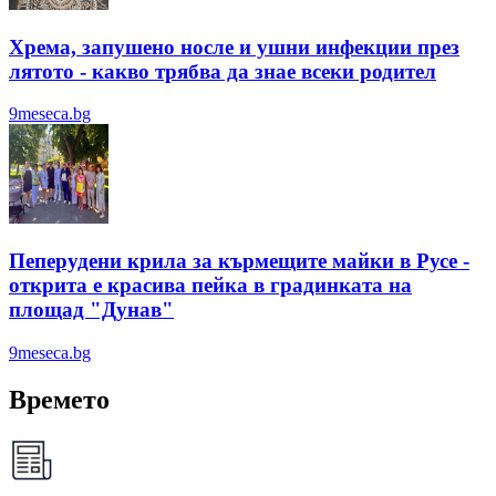
Хрема, запушено носле и ушни инфекции през
лятотo - какво трябва да знае всеки родител
9meseca.bg
Пеперудени крила за кърмещите майки в Русе -
открита е красива пейка в градинката на
площад "Дунав"
9meseca.bg
Времето