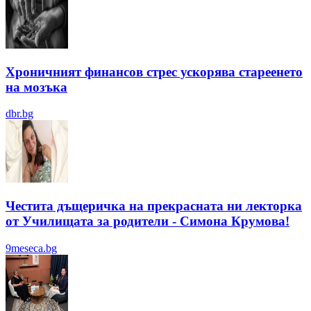
Хроничният финансов стрес ускорява стареенето
на мозъка
dbr.bg
Честита дъщеричка на прекрасната ни лекторка
от Училищата за родители - Симона Крумова!
9meseca.bg