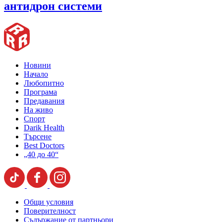
антидрон системи
Новини
Начало
Любопитно
Програма
Предавания
На живо
Спорт
Darik Health
Търсене
Best Doctors
„40 до 40“
Общи условия
Поверителност
Съдържание от партньори