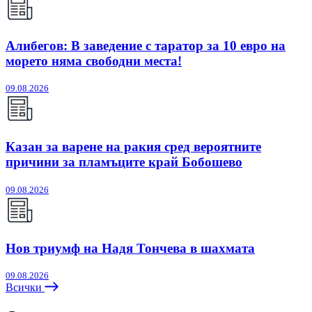
Алибегов: В заведение с таратор за 10 евро на
морето няма свободни места!
09.08.2026
Казан за варене на ракия сред вероятните
причини за пламъците край Бобошево
09.08.2026
Нов триумф на Надя Тончева в шахмата
09.08.2026
Всички