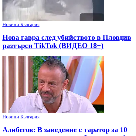
Новини България
Нова гавра след убийството в Пловдив
разтърси TikTok (ВИДЕО 18+)
Новини България
Алибегов: В заведение с таратор за 10