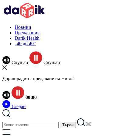
Новини
Предавания
Darik Health
„40 до 40“
Слушай
Слушай
Дарик радио - предаване на живо!
00:00
Гледай