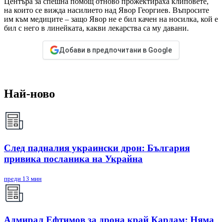
Центъра за спешна помощ отново прожектираха клиповете,
на които се вижда насилието над Явор Георгиев. Въпросите
им към медиците – защо Явор не е бил качен на носилка, кой е
бил с него в линейката, какви лекарства са му давани.
Добави в предпочитани в Google
Най-ново
След падналия украински дрон: България
привика посланика на Украйна
преди 13 мин
Адмирал Ефтимов за дрона край Кардам: Няма