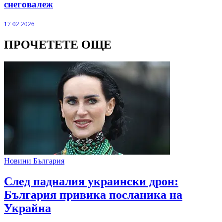
снеговалеж
17.02.2026
ПРОЧЕТЕТЕ ОЩЕ
Новини България
След падналия украински дрон:
България привика посланика на
Украйна