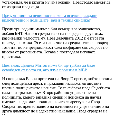
установила, че в кръвта му има кокаин. Предстояло мъжът да
се изправи пред съда.
Презумпцията за невинност важи за всички граждани,
включително и полицаите, заяви техния синдикат
Преди три години мъжът е бил осъждан за хулиганство,
добавя БНТ. Нанася средна телесна повреда на друг мъж,
разбивайки челюстта му. През далечната 2012 г. е първата
присъда на мъжа. Тя е за нанасяне на средна телесна повреда,
този път по непредпазливост след шофиране със скорост по-
висока от разрешената. Тогава е пострадала неговата
приятелка.
Цветанов: Даниел Митов може би ще трябва да бъде
освободен от поста си, ако няма промяна в МВР
И снощи във Варна приятели на Явор Георгиев, който почина
след полицейски арест, и граждани излязоха на шествие
против полицейското насилие. Те се събраха пред Съдебната
палата и тръгнаха към Второ районно управление на
полицията, където запалиха свещи и поискаха да научат
имената на двамата полицаи, които са арестували Явор.
Според тях преместването на началника на управлението на
друга длъжност не е адекватно наказание. Пред сградата на