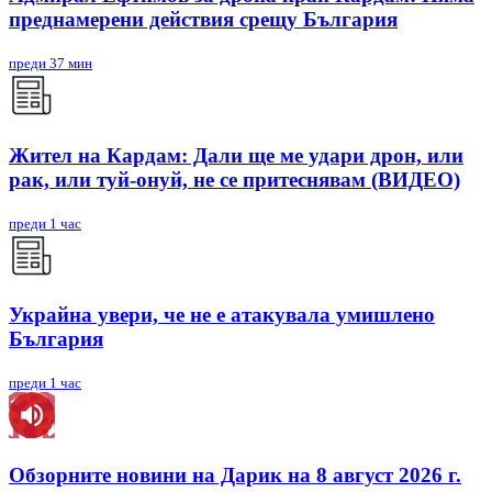
преднамерени действия срещу България
преди 37 мин
Жител на Кардам: Дали ще ме удари дрон, или
рак, или туй-онуй, не се притеснявам (ВИДЕО)
преди 1 час
Украйна увери, че не е атакувала умишлено
България
преди 1 час
Обзорните новини на Дарик на 8 август 2026 г.