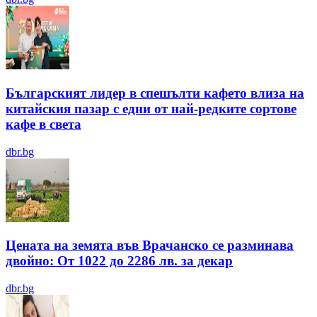
Българският лидер в спешълти кафето влиза на
китайския пазар с едни от най-редките сортове
кафе в света
dbr.bg
Цената на земята във Врачанско се разминава
двойно: От 1022 до 2286 лв. за декар
dbr.bg