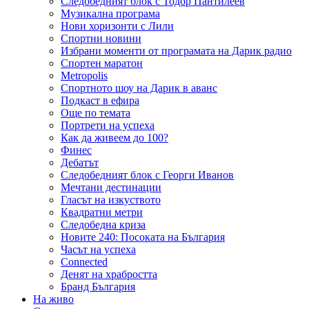
Следобедният блок с Тодор Пантилеев
Музикална програма
Нови хоризонти с Лили
Спортни новини
Избрани моменти от програмата на Дарик радио
Спортен маратон
Metropolis
Спортното шоу на Дарик в аванс
Подкаст в ефира
Още по темата
Портрети на успеха
Как да живеем до 100?
Финес
Дебатът
Следобедният блок с Георги Иванов
Мечтани дестинации
Гласът на изкуството
Квадратни метри
Следобедна криза
Новите 240: Посоката на България
Часът на успеха
Connected
Денят на храбростта
Бранд България
На живо