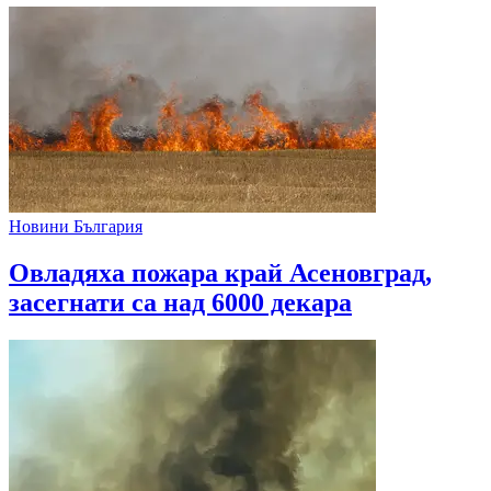
Новини България
Овладяха пожара край Асеновград,
засегнати са над 6000 декара