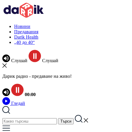
Новини
Предавания
Darik Health
„40 до 40“
Слушай
Слушай
Дарик радио - предаване на живо!
00:00
Гледай