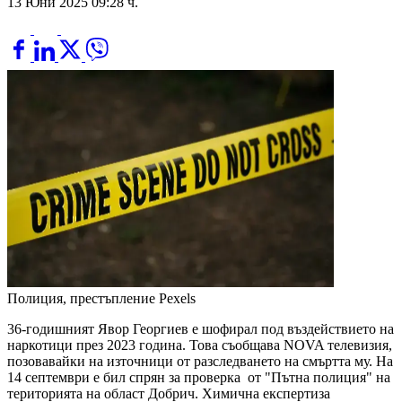
13 Юни 2025 09:28 ч.
Полиция, престъпление
Pexels
36-годишният Явор Георгиев е шофирал под въздействието на
наркотици през 2023 година. Това съобщава NOVA телевизия,
позовавайки на източници от разследването на смъртта му. На
14 септември е бил спрян за проверка от "Пътна полиция" на
територията на област Добрич. Химична експертиза