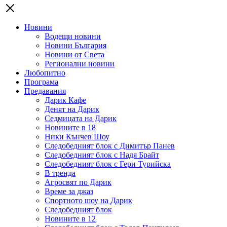
Новини
Водещи новини
Новини България
Новини от Света
Регионални новини
Любопитно
Програма
Предавания
Дарик Кафе
Денят на Дарик
Седмицата на Дарик
Новините в 18
Ники Кънчев Шоу
Следобедният блок с Димитър Панев
Следобедният блок с Надя Брайт
Следобедният блок с Гери Турийска
В тренда
Агросвят по Дарик
Време за джаз
Спортното шоу на Дарик
Следобедният блок
Новините в 12