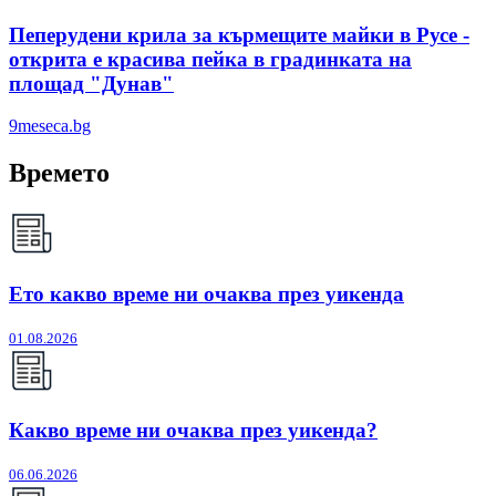
Пеперудени крила за кърмещите майки в Русе -
открита е красива пейка в градинката на
площад "Дунав"
9meseca.bg
Времето
Ето какво време ни очаква през уикенда
01.08.2026
Какво време ни очаква през уикенда?
06.06.2026