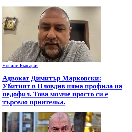
Новини България
Адвокат Димитър Марковски:
Убитият в Пловдив няма профила на
педофил. Това момче просто си е
търсело приятелка.