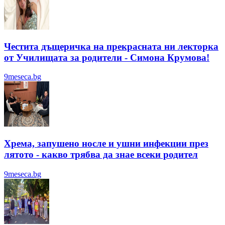
Честита дъщеричка на прекрасната ни лекторка
от Училищата за родители - Симона Крумова!
9meseca.bg
Хрема, запушено носле и ушни инфекции през
лятотo - какво трябва да знае всеки родител
9meseca.bg