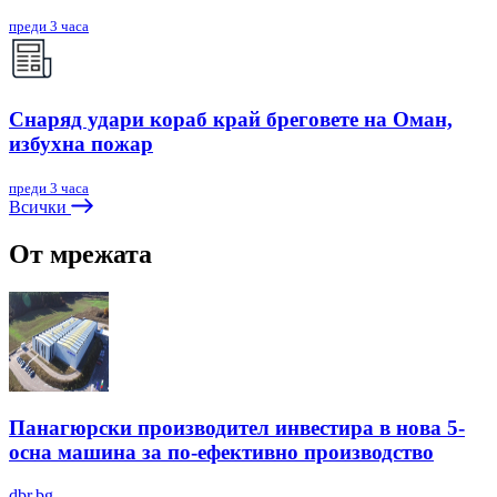
преди 3 часа
Снаряд удари кораб край бреговете на Оман,
избухна пожар
преди 3 часа
Всички
От мрежата
Панагюрски производител инвестира в нова 5-
осна машина за по-ефективно производство
dbr.bg