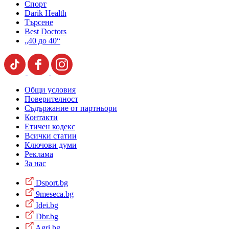
Спорт
Darik Health
Търсене
Best Doctors
„40 до 40“
Общи условия
Поверителност
Съдържание от партньори
Контакти
Етичен кодекс
Всички статии
Ключови думи
Реклама
За нас
Dsport.bg
9meseca.bg
Idei.bg
Dbr.bg
Agri.bg