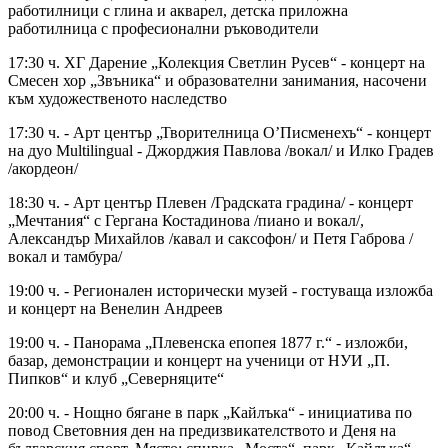
работилници с глина и акварел, детска приложна
работилница с професионални ръководители
17:30 ч. ХГ Дарение „Колекция Светлин Русев“ - концерт на
Смесен хор „Звъника“ и образователни занимания, насочени
към художественото наследство
17:30 ч. - Арт център „Творителница О’Писменехъ“ - концерт
на дуо Multilingual - Джорджия Павлова /вокал/ и Илко Градев
/акордеон/
18:30 ч. - Арт център Плевен /Градската градина/ - концерт
„Мечтания“ с Гергана Костадинова /пиано и вокал/,
Александър Михайлов /кавал и саксофон/ и Петя Габрова /
вокал и тамбура/
19:00 ч. - Регионален исторически музей - гостуваща изложба
и концерт на Венелин Андреев
19:00 ч. - Панорама „Плевенска епопея 1877 г.“ - изложби,
базар, демонстрации и концерт на ученици от НУИ „П.
Пипков“ и клуб „Северняците“
20:00 ч. - Нощно бягане в парк „Кайлъка“ - инициатива по
повод Световния ден на предизвикателството и Деня на