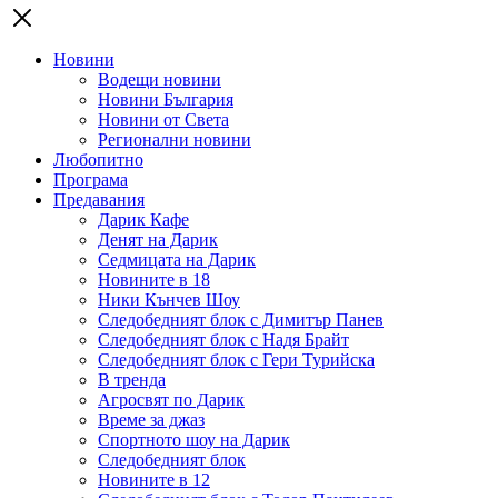
Новини
Водещи новини
Новини България
Новини от Света
Регионални новини
Любопитно
Програма
Предавания
Дарик Кафе
Денят на Дарик
Седмицата на Дарик
Новините в 18
Ники Кънчев Шоу
Следобедният блок с Димитър Панев
Следобедният блок с Надя Брайт
Следобедният блок с Гери Турийска
В тренда
Агросвят по Дарик
Време за джаз
Спортното шоу на Дарик
Следобедният блок
Новините в 12