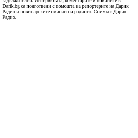
задължително. Интервютата, коментарите и новините в
Darik.bg са подготвени с помощта на репортерите на Дарик
Радио и новинарските емисии на радиото. Снимки: Дарик
Радио.