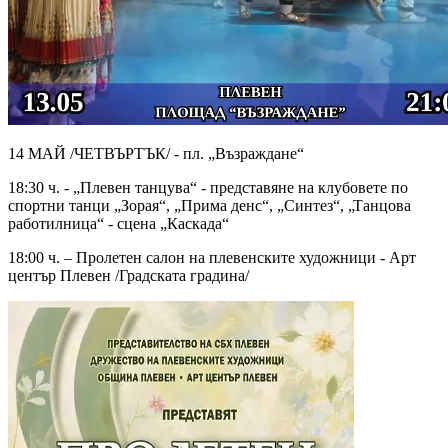
14 МАЙ /ЧЕТВЪРТЪК/ - пл. „Възраждане“
18:30 ч. - „Плевен танцува“ - представяне на клубовете по
спортни танци „Зорая“, „Прима денс“, „Синтез“, „Танцова
работилница“ - сцена „Каскада“
18:00 ч. – Пролетен салон на плевенските художници - Арт
център Плевен /Градската градина/