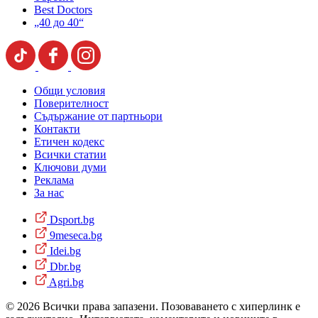
Best Doctors
„40 до 40“
Общи условия
Поверителност
Съдържание от партньори
Контакти
Етичен кодекс
Всички статии
Ключови думи
Реклама
За нас
Dsport.bg
9meseca.bg
Idei.bg
Dbr.bg
Agri.bg
© 2026 Всички права запазени. Позоваването с хиперлинк е