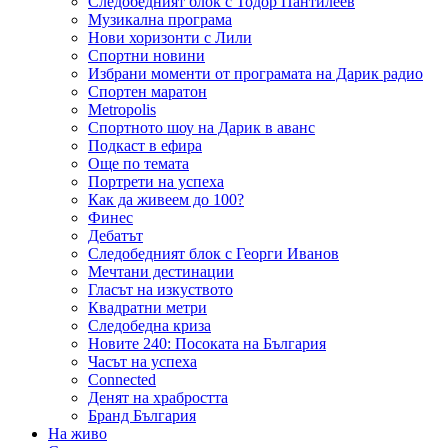
Следобедният блок с Тодор Пантилеев
Музикална програма
Нови хоризонти с Лили
Спортни новини
Избрани моменти от програмата на Дарик радио
Спортен маратон
Metropolis
Спортното шоу на Дарик в аванс
Подкаст в ефира
Още по темата
Портрети на успеха
Как да живеем до 100?
Финес
Дебатът
Следобедният блок с Георги Иванов
Мечтани дестинации
Гласът на изкуството
Квадратни метри
Следобедна криза
Новите 240: Посоката на България
Часът на успеха
Connected
Денят на храбростта
Бранд България
На живо