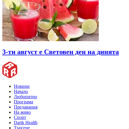
3-ти август е Световен ден на динята
Новини
Начало
Любопитно
Програма
Предавания
На живо
Спорт
Darik Health
Търсене