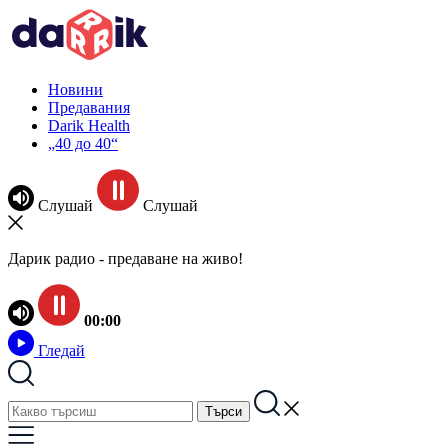
Новини
Предавания
Darik Health
„40 до 40“
Слушай
Слушай
Дарик радио - предаване на живо!
00:00
Гледай