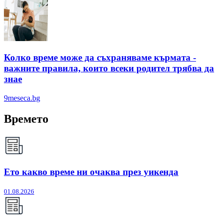
Колко време може да съхраняваме кърмата -
важните правила, които всеки родител трябва да
знае
9meseca.bg
Времето
Ето какво време ни очаква през уикенда
01.08.2026