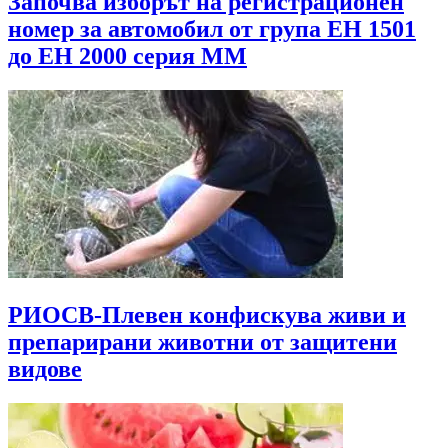
Започва изборът на регистрационен
номер за автомобил от група ЕН 1501
до EH 2000 серия MМ
РИОСВ-Плевен конфискува живи и
препарирани животни от защитени
видове