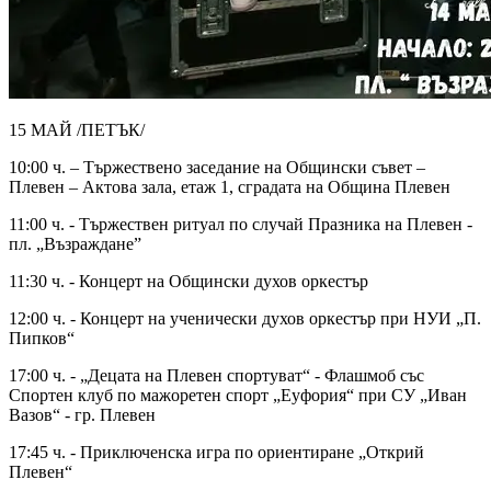
15 МАЙ /ПЕТЪК/
10:00 ч. – Тържествено заседание на Общински съвет –
Плевен – Актова зала, етаж 1, сградата на Община Плевен
11:00 ч. - Тържествен ритуал по случай Празника на Плевен -
пл. „Възраждане”
11:30 ч. - Концерт на Общински духов оркестър
12:00 ч. - Концерт на ученически духов оркестър при НУИ „П.
Пипков“
17:00 ч. - „Децата на Плевен спортуват“ - Флашмоб със
Спортен клуб по мажоретен спорт „Еуфория“ при СУ „Иван
Вазов“ - гр. Плевен
17:45 ч. - Приключенска игра по ориентиране „Открий
Плевен“