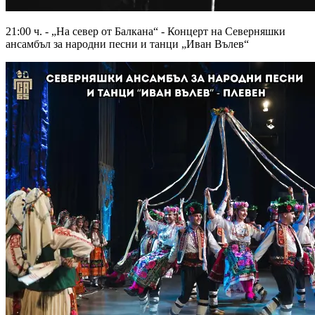
21:00 ч. - „На север от Балкана“ - Концерт на Северняшки
ансамбъл за народни песни и танци „Иван Вълев“