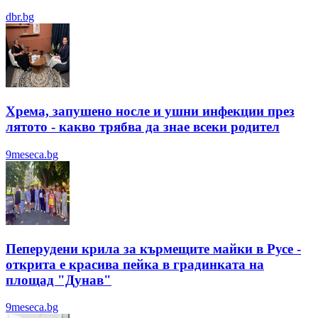
dbr.bg
Хрема, запушено носле и ушни инфекции през
лятотo - какво трябва да знае всеки родител
9meseca.bg
Пеперудени крила за кърмещите майки в Русе -
открита е красива пейка в градинката на
площад "Дунав"
9meseca.bg