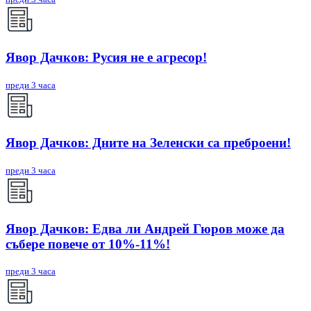
Явор Дачков: Русия не е агресор!
преди 3 часа
Явор Дачков: Дните на Зеленски са преброени!
преди 3 часа
Явор Дачков: Едва ли Андрей Гюров може да
събере повече от 10%-11%!
преди 3 часа