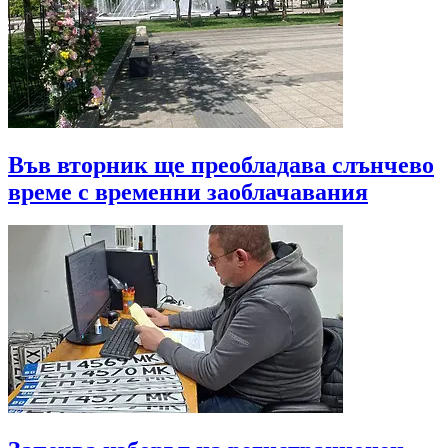
Във вторник ще преобладава слънчево
време с временни заоблачавания