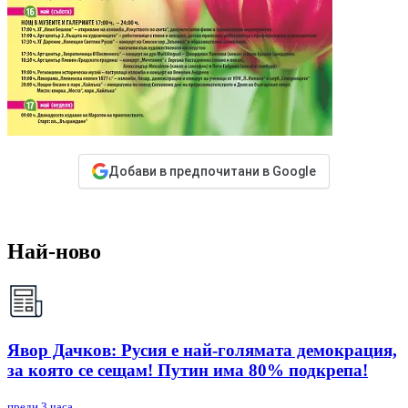
Добави в предпочитани в Google
Най-ново
Явор Дачков: Русия е най-голямата демокрация,
за която се сещам! Путин има 80% подкрепа!
преди 3 часа