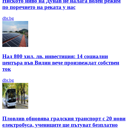
Ниското ниво на Дунав не налага воден режим
по поречието на реката у нас
dbr.bg
Над 800 хил. лв. инвестиция: 14 социални
центъра във Видин вече произвеждат собствен
ток
dbr.bg
Пловдив обновява градския транспорт с 20 нови
електробуса, учениците ще пътуват безплатно