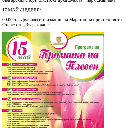
българския спорт. Място: спирка „Моста“, парк „Кайлъка“
17 МАЙ /НЕДЕЛЯ/
09:00 ч. - Дванадесето издание на Маратон на приятелството.
Старт: пл. „Възраждане“