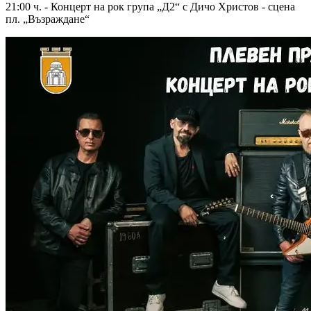
21:00 ч. - Концерт на рок група „Д2“ с Дичо Христов - сцена
пл. „Възраждане“