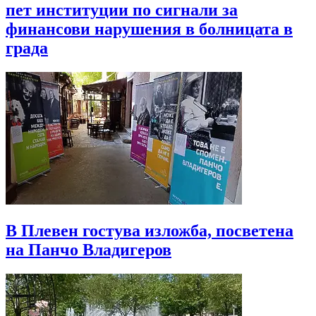
пет институции по сигнали за
финансови нарушения в болницата в
града
В Плевен гостува изложба, посветена
на Панчо Владигеров