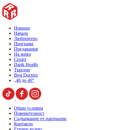
Новини
Начало
Любопитно
Програма
Предавания
На живо
Спорт
Darik Health
Търсене
Best Doctors
„40 до 40“
Общи условия
Поверителност
Съдържание от партньори
Контакти
Етичен кодекс