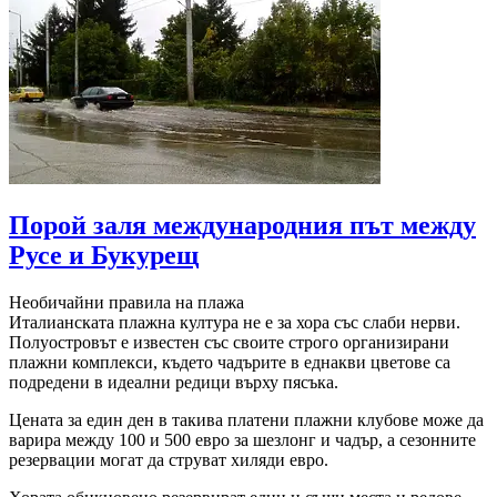
Порой заля международния път между
Русе и Букурещ
Необичайни правила на плажа
Италианската плажна култура не е за хора със слаби нерви.
Полуостровът е известен със своите строго организирани
плажни комплекси, където чадърите в еднакви цветове са
подредени в идеални редици върху пясъка.
Цената за един ден в такива платени плажни клубове може да
варира между 100 и 500 евро за шезлонг и чадър, а сезонните
резервации могат да струват хиляди евро.