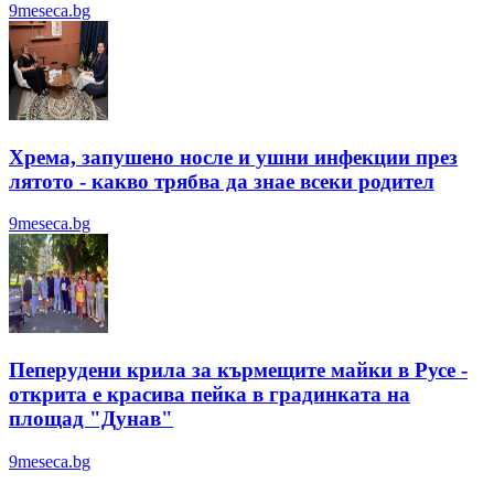
9meseca.bg
Хрема, запушено носле и ушни инфекции през
лятотo - какво трябва да знае всеки родител
9meseca.bg
Пеперудени крила за кърмещите майки в Русе -
открита е красива пейка в градинката на
площад "Дунав"
9meseca.bg