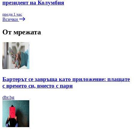
президент на Колумбия
преди 1 час
Всички
От мрежата
Бартерът се завръща като приложение: плащате
с времето си, вместо с пари
dbr.bg