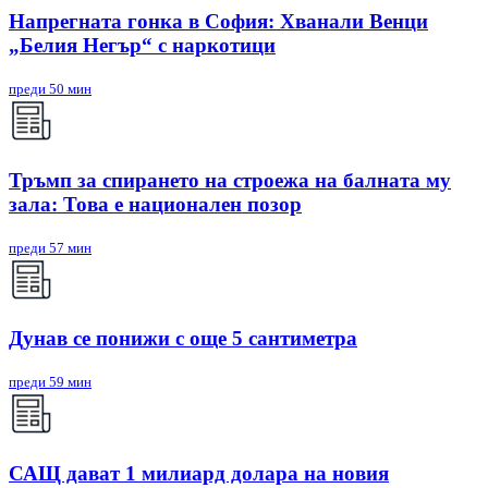
Напрегната гонка в София: Хванали Венци
„Белия Негър“ с наркотици
преди 50 мин
Тръмп за спирането на строежа на балната му
зала: Това е национален позор
преди 57 мин
Дунав се понижи с още 5 сантиметра
преди 59 мин
САЩ дават 1 милиард долара на новия