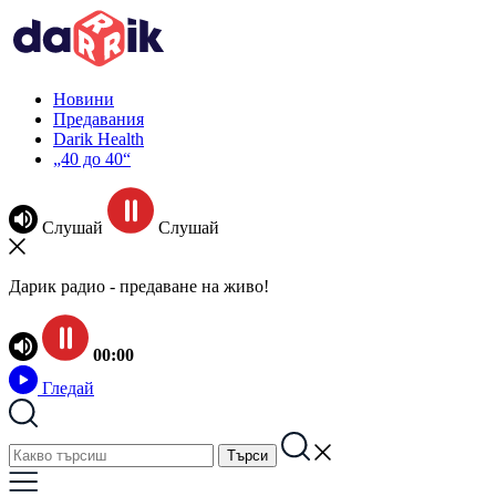
Новини
Предавания
Darik Health
„40 до 40“
Слушай
Слушай
Дарик радио - предаване на живо!
00:00
Гледай