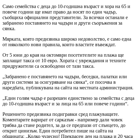
Само семейства с деца до 10-годишна възраст и хора на 65 и
повече години ще имат право да носят по един чадър,
съобщиха официални представители. За всички останали е
забранено поставянето на чадъри и други съоръжения за
сянка.
Мярката, която предизвика широко недоволство, е само една
от няколкото нови правила, които властите въвеждат.
От 5 юни до края на октомври посетителите на плажа ще
заплащат такса от 10 евро. Хората с увреждания и техните
придружители са освободени от тази такса.
„Забранено е поставянето на чадъри, беседки, палатки или
други системи за осигуряване на сянка“, се посочва в
наредбата, публикувана на сайта на местната администрация.
„Един голям чадър е разрешен единствено за семейства с деца
до 10-годишна възраст и за лица на 65 или повече години“.
Решението предизвика подигравки сред плажуващите.
Коментарите варират от сарказъм - например дали човек
трябва да стане родител, за да се предпази от слънцето, до
открит цинизъм. Един потребител пише на сайта на
общината: „Колко чудесно! Прекрасен ден на плажа и 20 часа