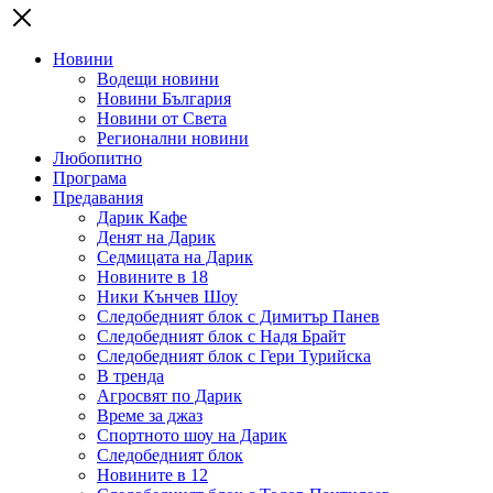
Новини
Водещи новини
Новини България
Новини от Света
Регионални новини
Любопитно
Програма
Предавания
Дарик Кафе
Денят на Дарик
Седмицата на Дарик
Новините в 18
Ники Кънчев Шоу
Следобедният блок с Димитър Панев
Следобедният блок с Надя Брайт
Следобедният блок с Гери Турийска
В тренда
Агросвят по Дарик
Време за джаз
Спортното шоу на Дарик
Следобедният блок
Новините в 12