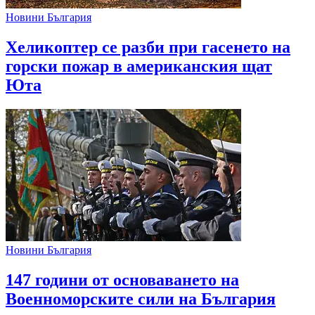
Новини България
Хеликоптер се разби при гасенето на
горски пожар в американския щат
Юта
Новини България
147 години от основаването на
Военноморските сили на България