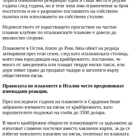
Хората обикновено резервират едни и същи места и редове
година след година, но в тези зони има ограничения за броя
посетители и не е разрешено поставянето на собствени
палатки или използването на собствени столове.
Недоволството от нарастващото присъствие на частни
плажни клубове по италианските плажове е довело до
множество спорове.
Плажовете в Остия, близо до Рим, бяха обект на редица
затваряния през този сезон, след като италианската столица,
която има юрисдикция над крайбрежието, постанови, че
много от заведенията или плащат твърде ниски такси, или
дори нямат право да продават чадъри и шезлонги върху
обществения пясък.
Правилата по плажовете в Италия често предизвикват
изненадани реакции.
През последните години на плажовете в Сардиния беше
забранено вземането на пясък от крайбрежието, като
нарушителите подлежат на глоби до 3500 долара.
В много крайбрежни общности плажуващите са задължени да
използват сламени постелки вместо хавлиени кърпи, за да се
избегне неволното изнасяне на пясък, полепнал по влакната