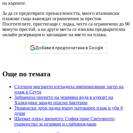
на кърпите.
За да се предотврати пренаселеността, много италиански
плажове също въвеждат ограничения за престоя.
Посетителите, пристигащи с лодка, често са ограничени до 90
минути престой, а на други места се изисква предварителна
онлайн резервация и заплащане на място на плажа.
Добави в предпочитани в Google
Още по темата
Стотици мигранти изградиха импровизиран лагер на
плаж в Сеута
Забраниха пиенето на чешмяна вода в курорт на
Халкидики заради опасни бактерии
Украински дрон падна върху натоварен плаж и уби 6
души
Шахмат отвъд зрението: София прие Световното
първенство за незрящи и слабовиждащи