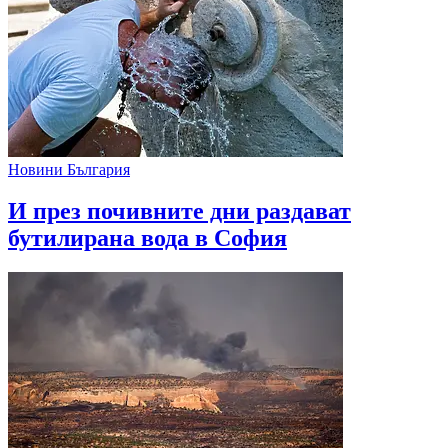
Новини България
И през почивните дни раздават
бутилирана вода в София