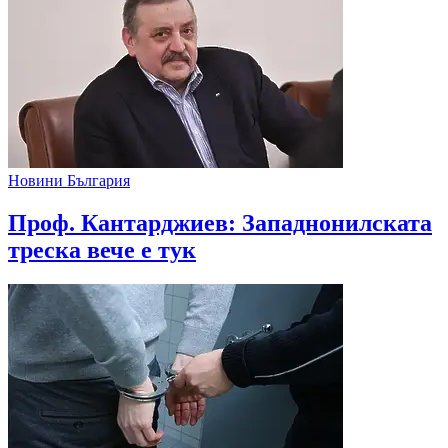
Новини България
Проф. Кантарджиев: Западнонилската
треска вече е тук