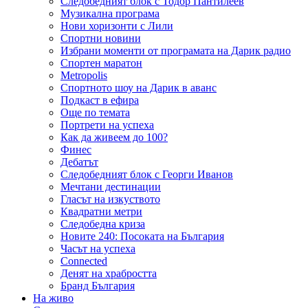
Следобедният блок с Тодор Пантилеев
Музикална програма
Нови хоризонти с Лили
Спортни новини
Избрани моменти от програмата на Дарик радио
Спортен маратон
Metropolis
Спортното шоу на Дарик в аванс
Подкаст в ефира
Още по темата
Портрети на успеха
Как да живеем до 100?
Финес
Дебатът
Следобедният блок с Георги Иванов
Мечтани дестинации
Гласът на изкуството
Квадратни метри
Следобедна криза
Новите 240: Посоката на България
Часът на успеха
Connected
Денят на храбростта
Бранд България
На живо