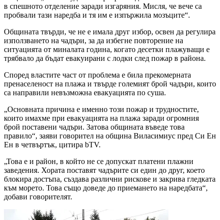
в спешното отделение заради изгаряния. Мисля, че вече са
пробвали тази наредба и тя им е изпържила мозъците“.
Общината твърди, че не е имала друг избор, освен да регулира
използването на чадъри, за да избегне повторение на
ситуацията от миналата година, когато десетки плажуващи е
трябвало да бъдат евакуирани с лодки след пожар в района.
Според властите част от проблема е била прекомерната
пренаселеност на плажа и твърде големият брой чадъри, които
са направили невъзможна евакуацията по суша.
„Основната причина е именно този пожар и трудностите,
които имахме при евакуацията на плажа заради огромния
брой поставени чадъри. Затова общината въведе това
правило“, заяви говорител на община Виласимиус пред Си Ен
Ен в четвъртък, цитира bTV.
„Това е и район, в който не се допускат платени плажни
заведения. Хората поставят чадърите си един до друг, което
блокира достъпа, създава различни рискове и закрива гледката
към морето. Това също доведе до приемането на наредбата“,
добави говорителят.