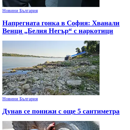
Новини България
Напрегната гонка в София: Хванали
Венци „Белия Негър“ с наркотици
Новини България
Дунав се понижи с още 5 сантиметра