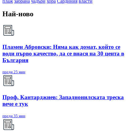
плаж
забрана
чадъри
хора
Сардиния
власти
Най-ново
Пламен Абровски: Няма как домат, който се
води първо качество, да се внася на 30 цента в
България
преди 25 мин
Проф. Кантарджиев: Западнонилската треска
вече е тук
преди 35 мин