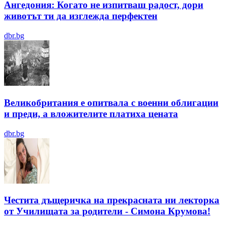
Ангедония: Когато не изпитваш радост, дори
животът ти да изглежда перфектен
dbr.bg
Великобритания е опитвала с военни облигации
и преди, а вложителите платиха цената
dbr.bg
Честита дъщеричка на прекрасната ни лекторка
от Училищата за родители - Симона Крумова!