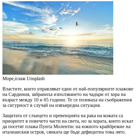
Море,плаж
Unsplash
Властите, които управляват един от най-популярните плажове
на Сардиния, забраниха използването на чадъри от хора на
възраст между 10 и 65 години. Те се позоваха на съображения
за сигурност в случай на извънредна ситуация.
Защитата от слънцето и превенцията на рака на кожата са
приоритет в повечето части на света, но за хората, които искат
да посетят плажа Пунта Молентис на южното крайбрежие на
италианския остров, сянката ще бъде дефицитна това лято.